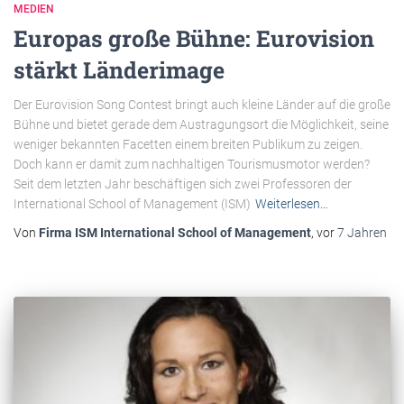
MEDIEN
Europas große Bühne: Eurovision
stärkt Länderimage
Der Eurovision Song Contest bringt auch kleine Länder auf die große
Bühne und bietet gerade dem Austragungsort die Möglichkeit, seine
weniger bekannten Facetten einem breiten Publikum zu zeigen.
Doch kann er damit zum nachhaltigen Tourismusmotor werden?
Seit dem letzten Jahr beschäftigen sich zwei Professoren der
International School of Management (ISM)
Weiterlesen…
Von
Firma ISM International School of Management
, vor
7 Jahren