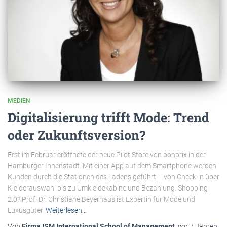
MEDIEN
Digitalisierung trifft Mode: Trend
oder Zukunftsversion?
Erst im Februar eröffnete der neue Pilot Store von bonprix in der
Hamburger Innenstadt. Mit einer App auf dem Smartphone werden
Kunden durch die Stationen des Ladens geführt – von Check-in über
Kleiderauswahl bis zu Umkleidekabine und Bezahlung. Shopping
2.0? Prof. Dr. Christiane Beyerhaus ist Expertin für Mode und
Luxusgüter
Weiterlesen…
Von
Firma ISM International School of Management
, vor
7 Jahren