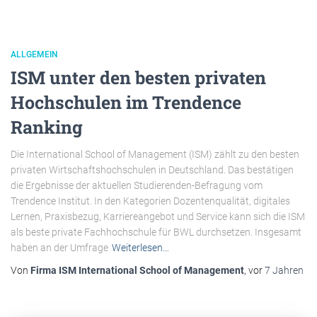
ALLGEMEIN
ISM unter den besten privaten
Hochschulen im Trendence
Ranking
Die International School of Management (ISM) zählt zu den besten
privaten Wirtschaftshochschulen in Deutschland. Das bestätigen
die Ergebnisse der aktuellen Studierenden-Befragung vom
Trendence Institut. In den Kategorien Dozentenqualität, digitales
Lernen, Praxisbezug, Karriereangebot und Service kann sich die ISM
als beste private Fachhochschule für BWL durchsetzen. Insgesamt
haben an der Umfrage
Weiterlesen…
Von
Firma ISM International School of Management
, vor
7 Jahren