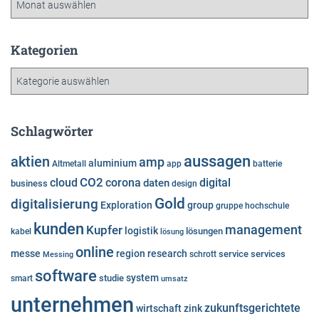
r
c
h
Kategorien
i
K
v
a
t
e
Schlagwörter
g
o
aussagen
aktien
amp
aluminium
Altmetall
app
batterie
r
cloud
CO2
corona
digital
daten
business
i
design
e
Gold
digitalisierung
Exploration
group
gruppe
hochschule
n
kunden
Kupfer
management
logistik
lösungen
kabel
lösung
online
messe
region
research
service
services
Messing
schrott
software
system
studie
smart
umsatz
unternehmen
zukunftsgerichtete
wirtschaft
zink