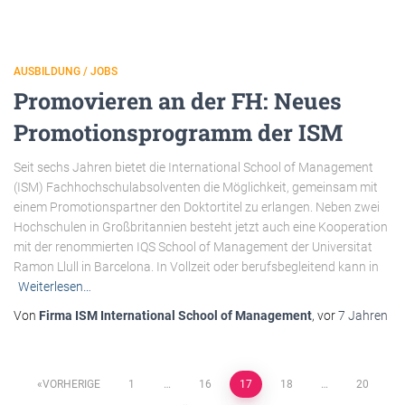
AUSBILDUNG / JOBS
Promovieren an der FH: Neues
Promotionsprogramm der ISM
Seit sechs Jahren bietet die International School of Management
(ISM) Fachhochschulabsolventen die Möglichkeit, gemeinsam mit
einem Promotionspartner den Doktortitel zu erlangen. Neben zwei
Hochschulen in Großbritannien besteht jetzt auch eine Kooperation
mit der renommierten IQS School of Management der Universitat
Ramon Llull in Barcelona. In Vollzeit oder berufsbegleitend kann in
Weiterlesen…
Von
Firma ISM International School of Management
, vor
7 Jahren
Beitragsnavigation
VORHERIGE
1
…
16
17
18
…
20