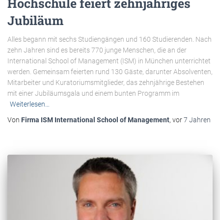
Hochschule feiert zehnjähriges
Jubiläum
Alles begann mit sechs Studiengängen und 160 Studierenden. Nach
zehn Jahren sind es bereits 770 junge Menschen, die an der
International School of Management (ISM) in München unterrichtet
werden. Gemeinsam feierten rund 130 Gäste, darunter Absolventen,
Mitarbeiter und Kuratoriumsmitglieder, das zehnjährige Bestehen
mit einer Jubiläumsgala und einem bunten Programm im
Weiterlesen…
Von
Firma ISM International School of Management
, vor
7 Jahren