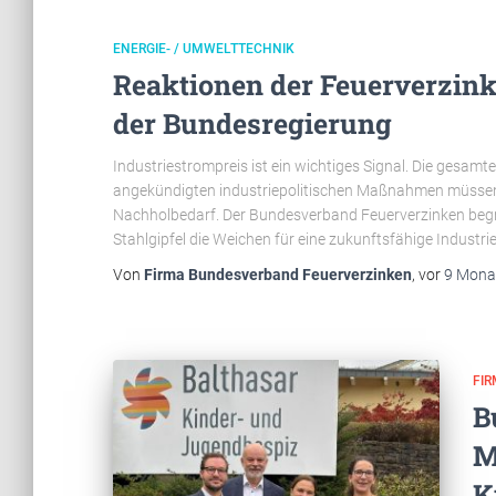
ENERGIE- / UMWELTTECHNIK
Reaktionen der Feuerverzink
der Bundesregierung
Industriestrompreis ist ein wichtiges Signal. Die ges
angekündigten industriepolitischen Maßnahmen müssen 
Nachholbedarf. Der Bundesverband Feuerverzinken beg
Stahlgipfel die Weichen für eine zukunftsfähige Industriep
Von
Firma Bundesverband Feuerverzinken
, vor
9 Mona
FI
B
M
K