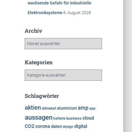
wachsende Gefahr für industrielle
Elektroniksysteme
6. August 2026
Archiv
A
r
c
h
Kategorien
i
K
v
a
t
e
Schlagwörter
g
o
aktien
amp
aluminium
Altmetall
app
r
aussagen
cloud
i
business
batterie
e
CO2
corona
digital
daten
design
n