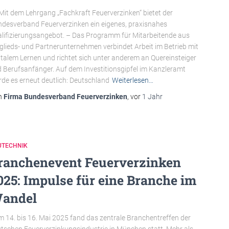
 Mit dem Lehrgang „Fachkraft Feuerverzinken“ bietet der
desverband Feuerverzinken ein eigenes, praxisnahes
lifizierungsangebot. – Das Programm für Mitarbeitende aus
glieds- und Partnerunternehmen verbindet Arbeit im Betrieb mit
italem Lernen und richtet sich unter anderem an Quereinsteiger
 Berufsanfänger. Auf dem Investitionsgipfel im Kanzleramt
de es erneut deutlich: Deutschland
Weiterlesen…
n
Firma Bundesverband Feuerverzinken
, vor
1 Jahr
UTECHNIK
ranchenevent Feuerverzinken
025: Impulse für eine Branche im
andel
 14. bis 16. Mai 2025 fand das zentrale Branchentreffen der