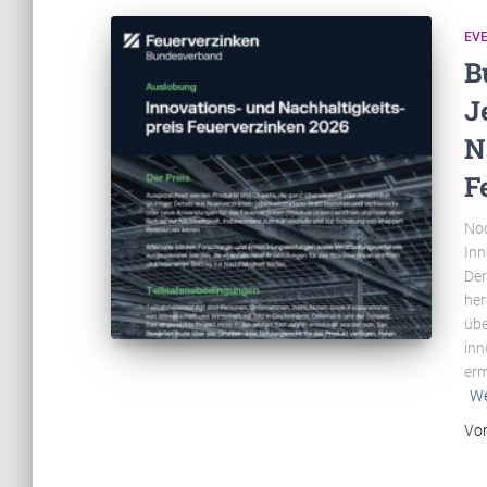
EV
B
J
N
F
Noc
Inn
Der
her
übe
inn
erm
We
Vo