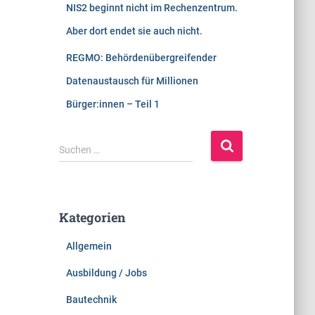
NIS2 beginnt nicht im Rechenzentrum.
Aber dort endet sie auch nicht.
REGMO: Behördenübergreifender
Datenaustausch für Millionen
Bürger:innen – Teil 1
S
Suchen …
u
c
h
e
Kategorien
n
n
Allgemein
a
c
Ausbildung / Jobs
h
:
Bautechnik