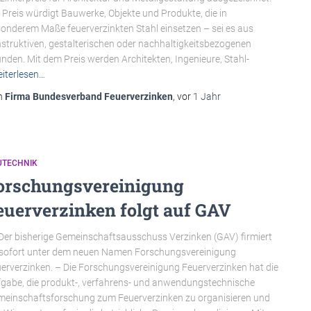
 Preis würdigt Bauwerke, Objekte und Produkte, die in
onderem Maße feuerverzinkten Stahl einsetzen – sei es aus
struktiven, gestalterischen oder nachhaltigkeitsbezogenen
nden. Mit dem Preis werden Architekten, Ingenieure, Stahl-
iterlesen…
n
Firma Bundesverband Feuerverzinken
, vor
1 Jahr
UTECHNIK
orschungsvereinigung
euerverzinken folgt auf GAV
er bisherige Gemeinschaftsausschuss Verzinken (GAV) firmiert
sofort unter dem neuen Namen Forschungsvereinigung
erverzinken. – Die Forschungsvereinigung Feuerverzinken hat die
gabe, die produkt-, verfahrens- und anwendungstechnische
einschaftsforschung zum Feuerverzinken zu organisieren und