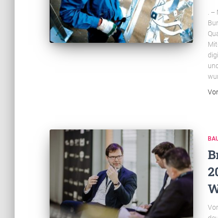
. –
Bun
Qua
Mit
dig
und
wur
Vo
BA
B
2
W
Vom