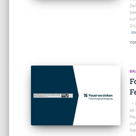
Der
bes
kon
Grü
We
Vo
BA
F
F
– D
ab 
Feu
Auf
Gem