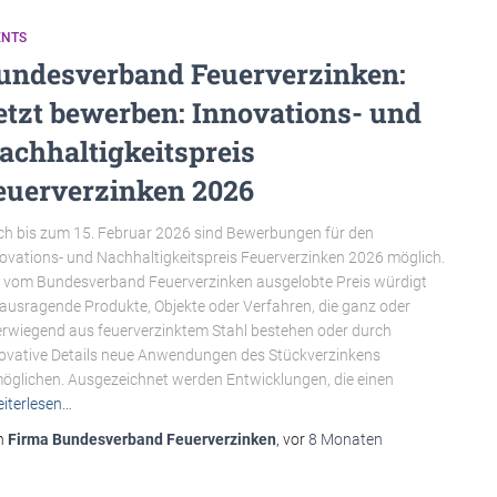
ENTS
undesverband Feuerverzinken:
etzt bewerben: Innovations- und
achhaltigkeitspreis
euerverzinken 2026
h bis zum 15. Februar 2026 sind Bewerbungen für den
ovations- und Nachhaltigkeitspreis Feuerverzinken 2026 möglich.
 vom Bundesverband Feuerverzinken ausgelobte Preis würdigt
ausragende Produkte, Objekte oder Verfahren, die ganz oder
rwiegend aus feuerverzinktem Stahl bestehen oder durch
ovative Details neue Anwendungen des Stückverzinkens
öglichen. Ausgezeichnet werden Entwicklungen, die einen
iterlesen…
n
Firma Bundesverband Feuerverzinken
, vor
8 Monaten