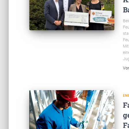
B
Bei
Feu
sta
Feu
Mit
ein
Ju
Vo
ENE
F
g
F