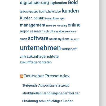
Gold
digitalisierung
Exploration
kunden
group
gruppe
hochschule
kabel
Kupfer
logistik
lösungen
lösung
online
management
messe
Messing
region
research
service
services
schrott
software
system
studie
smart
umsatz
unternehmen
wirtschaft
zukunftsgerichtete
zink
zukunftsgerichteten
Deutscher Presseindex
Steigende Adipositasrate zeigt
strukturellen Handlungsbedarf bei der
Ernährung schulpflichtiger Kinder