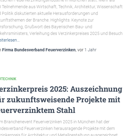
tschen Feuerverzinkungsindustrie in München statt. Mehr als
 Teilnehmende aus Wirtschaft, Technik, Architektur, Wissenschaft
 Politik diskutierten aktuelle Herausforderungen und
unftsthemen der Branche. Highlights: Keynote zur
sforschung, Grußwort des Bayerischen Bau- und
kehrsministers, Verleihung des Verzinkerpreises 2025 und Besuch
iterlesen…
n
Firma Bundesverband Feuerverzinken
, vor
1 Jahr
UTECHNIK
erzinkerpreis 2025: Auszeichnung
ür zukunftsweisende Projekte mit
euerverzinktem Stahl
m Branchenevent Feuerverzinken 2025 in München hat der
desverband Feuerverzinken herausragende Projekte mit dem
zinkerpreis für Architektur und Metallgestaltung ausgezeichnet.