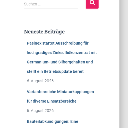
S
Suchen …
u
c
h
e
Neueste Beiträge
n
n
Pasinex startet Ausschreibung für
a
c
hochgradiges Zinksulfidkonzentrat mit
h
Germanium- und Silbergehalten und
:
stellt ein Betriebsupdate bereit
6. August 2026
Variantenreiche Miniaturkupplungen
für diverse Einsatzbereiche
6. August 2026
Bauteilabkündigungen: Eine