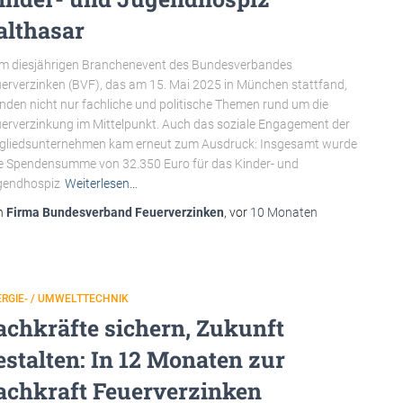
althasar
m diesjährigen Branchenevent des Bundesverbandes
erverzinken (BVF), das am 15. Mai 2025 in München stattfand,
nden nicht nur fachliche und politische Themen rund um die
erverzinkung im Mittelpunkt. Auch das soziale Engagement der
gliedsunternehmen kam erneut zum Ausdruck: Insgesamt wurde
e Spendensumme von 32.350 Euro für das Kinder- und
gendhospiz
Weiterlesen…
n
Firma Bundesverband Feuerverzinken
, vor
10 Monaten
RGIE- / UMWELTTECHNIK
achkräfte sichern, Zukunft
estalten: In 12 Monaten zur
achkraft Feuerverzinken