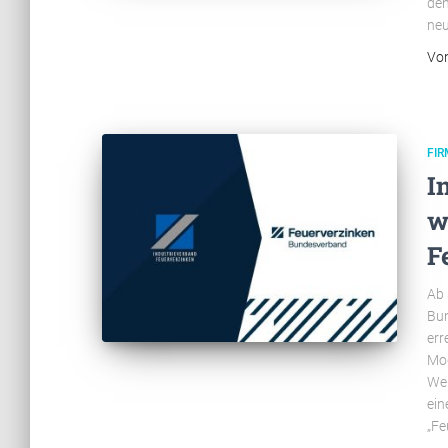
den
neu
Vo
FI
I
w
F
Ab 
Bun
err
Mod
Wei
ein
„Fe