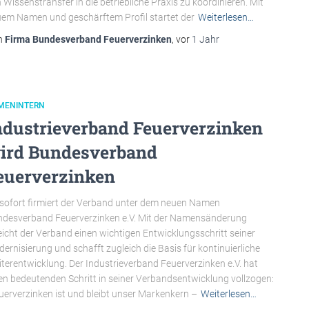
 Wissenstransfer in die betriebliche Praxis zu koordinieren. Mit
em Namen und geschärftem Profil startet der
Weiterlesen…
n
Firma Bundesverband Feuerverzinken
, vor
1 Jahr
RMENINTERN
ndustrieverband Feuerverzinken
ird Bundesverband
euerverzinken
sofort firmiert der Verband unter dem neuen Namen
desverband Feuerverzinken e.V. Mit der Namensänderung
eicht der Verband einen wichtigen Entwicklungsschritt seiner
ernisierung und schafft zugleich die Basis für kontinuierliche
terentwicklung. Der Industrieverband Feuerverzinken e.V. hat
en bedeutenden Schritt in seiner Verbandsentwicklung vollzogen:
uerverzinken ist und bleibt unser Markenkern –
Weiterlesen…