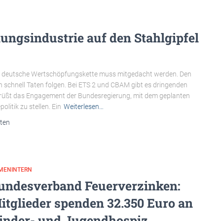
ungsindustrie auf den Stahlgipfel
amte deutsche Wertschöpfungskette muss mitgedacht werden. Den
schnell Taten folgen. Bei ETS 2 und CBAM gibt es dringenden
rüßt das Engagement der Bundesregierung, mit dem geplanten
olitik zu stellen. Ein
Weiterlesen…
ten
RMENINTERN
undesverband Feuerverzinken:
itglieder spenden 32.350 Euro an
inder- und Jugendhospiz