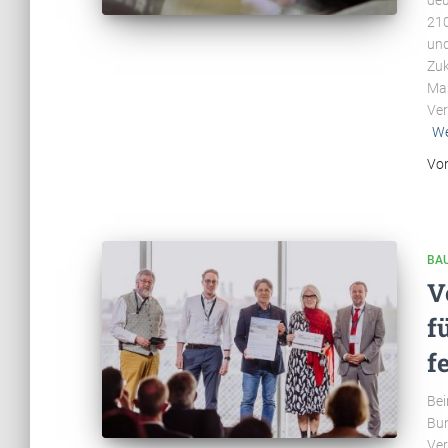
deu
210
und
Zuk
Mar
Ver
We
Vo
BA
V
f
f
Bei
Bun
Ver