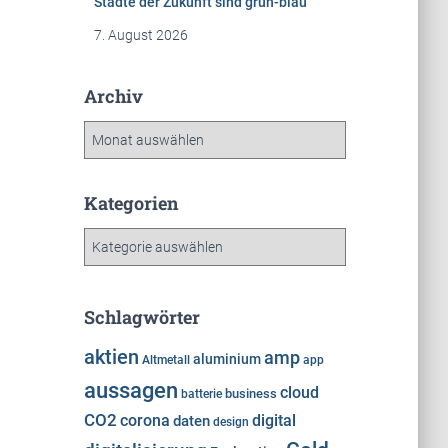
Städte der Zukunft sind grün-blau
7. August 2026
Archiv
A
r
c
h
Kategorien
i
K
v
a
t
e
Schlagwörter
g
o
aktien
amp
aluminium
Altmetall
app
r
aussagen
cloud
i
business
batterie
e
CO2
corona
digital
daten
design
n