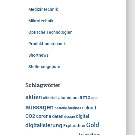
Medizintechnik
Mikrotechnik
Optische Technologien
Produktionstechnik
Shortnews
Stellenangebote
Schlagwörter
aktien
amp
aluminium
Altmetall
app
aussagen
cloud
business
batterie
CO2
corona
digital
daten
design
Gold
digitalisierung
Exploration