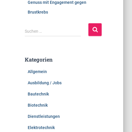
Genuss mit Engagement gegen
Brustkrebs
S
Suchen …
u
c
h
e
Kategorien
n
n
Allgemein
a
c
Ausbildung / Jobs
h
:
Bautechnik
Biotechnik
Dienstleistungen
Elektrotechnik