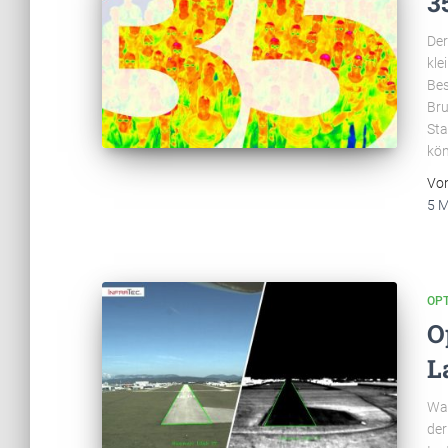
3
Der
kle
Bes
Bru
Sta
kön
Vo
5 
OP
O
L
Was
der