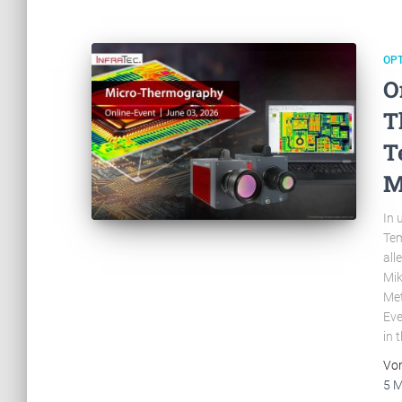
OP
O
T
T
M
In 
Tem
all
Mik
Met
Eve
in 
Vo
5 