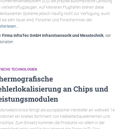
trumentenlandesystem (ILS) die präzise automatische Landung
 Verkehrsflugzeugen. Auf kleineren Flughäfen stehen diese
enbasierten Systeme jedoch häufig nicht zur Verfügung, auch
l sie sehr teuer sind. Forscher und Forscherinnen der
iterlesen…
n
Firma InfraTec GmbH Infrarotsensorik und Messtechnik
, vor
Monaten
TISCHE TECHNOLOGIEN
hermografische
ehlerlokalisierung an Chips und
eistungsmodulen
icroelectronics fertigt als europäischer Hersteller an weltweit 14
ndorten ein breites Sortiment von Halbleiterbauelementen und
rochips. Zum Einsatz kommen die Produkte vor allem in der