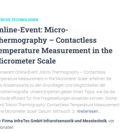
TISCHE TECHNOLOGIEN
nline-Event: Micro-
hermography – Contactless
emperature Measurement in the
icrometer Scale
unserem Online-Event „Micro-Thermography – Contactless
perature Measurement in the Micrometer Scale“ erfahren Sie
es Wissenswerte zu den Grundlagen und Möglichkeiten der
rothermografie. Unsere Experten geben Ihnen Tipps, wie Sie die
hode effizient für Ihre Fragestellungen einsetzen können. Online-
nt “Micro-Thermography: Contactless Temperature Measurement
the Micrometer Scale” Datum: Mittwoch, 3.
Weiterlesen…
n
Firma InfraTec GmbH Infrarotsensorik und Messtechnik
, vor
Monaten