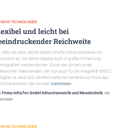
TISCHE TECHNOLOGIEN
lexibel und leicht bei
eeindruckender Reichweite
t mehr als zehn Jahren bietet InfraTec Infrarotkameras mit
orzoom an, mit denen Objekte auch in großer Entfernung
rmografiert werden können. Durch den Einsatz eines
enannten Teleextenders, der nun auch für die ImageIR® 6300 Z
fügbar ist, lässt sich die Reichweite der Kameras auf etwa das
-Fache erhöhen. Der minimal
Weiterlesen…
n
Firma InfraTec GmbH Infrarotsensorik und Messtechnik
, vor
Monaten
TISCHE TECHNOLOGIEN