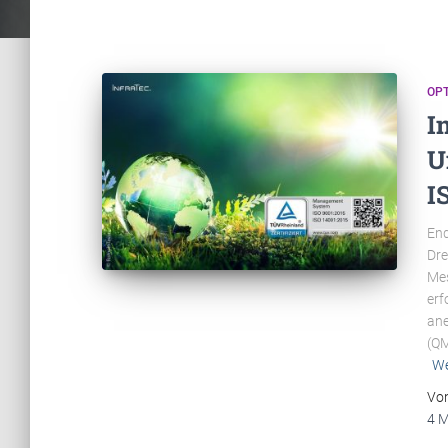
OP
I
U
I
End
Dre
Mes
erf
ane
(QM
We
Vo
4 