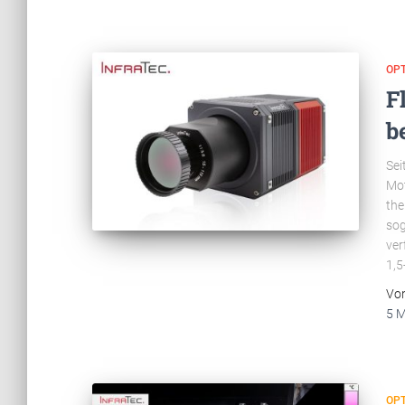
OP
F
b
Sei
Mot
the
sog
ver
1,5
Vo
5 
OP