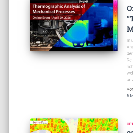
O
“
M
In 
Ana
der
Rei
ric
wel
unv
Vo
5 
OP