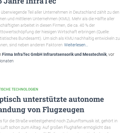
5 Jahre InfraTec
 überwiegende Teil aller Unternehmen in Deutschland zählt zu den
inen und mittleren Unternehmen (KMU). Mehr als die Hälfte aller
chäftigten arbeitet in diesen Firmen, die ca. 40 % der
ttowertschöpfung der hiesigen Wirtschaft erbringen (Quelle:
tistisches Bundesamt). Um sich als KMU nachhaltig entwickeln zu
nen, sind neben anderen Faktoren
Weiterlesen…
n
Firma InfraTec GmbH Infrarotsensorik und Messtechnik
, vor
Monaten
TISCHE TECHNOLOGIEN
ptisch unterstützte autonome
andung von Flugzeugen
 für die Straße weitestgehend noch Zukunftsmusik ist, gehört in
 Luft schon zum Alltag: Auf großen Flughäfen ermöglicht das