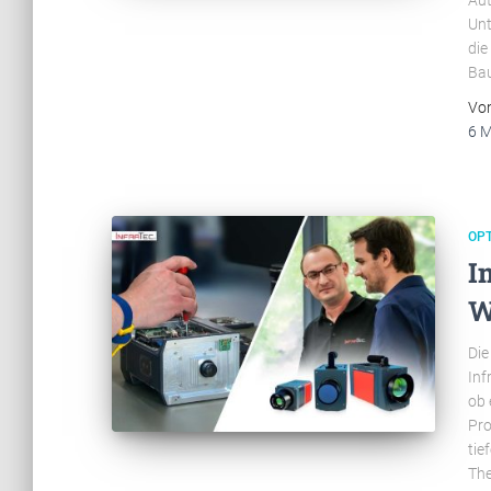
Aut
Unt
die
Ba
Vo
6 
OP
I
W
Die
Inf
ob 
Pro
tie
The