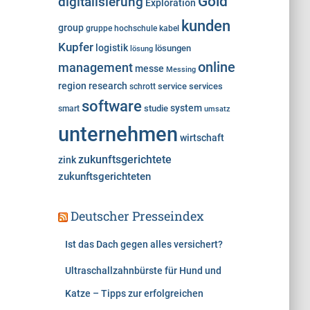
Gold
digitalisierung
Exploration
kunden
group
gruppe
hochschule
kabel
Kupfer
logistik
lösungen
lösung
online
management
messe
Messing
region
research
service
services
schrott
software
system
studie
smart
umsatz
unternehmen
wirtschaft
zukunftsgerichtete
zink
zukunftsgerichteten
Deutscher Presseindex
Ist das Dach gegen alles versichert?
Ultraschallzahnbürste für Hund und
Katze – Tipps zur erfolgreichen