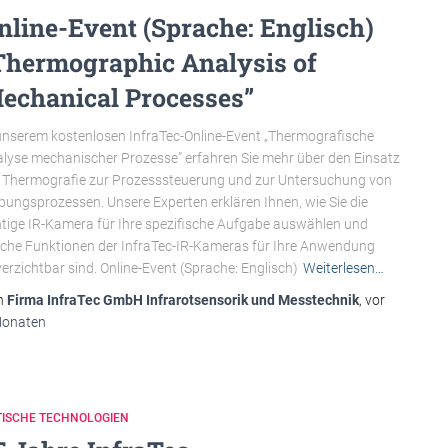
nline-Event (Sprache: Englisch)
Thermographic Analysis of
echanical Processes”
unserem kostenlosen InfraTec-Online-Event „Thermografische
lyse mechanischer Prozesse” erfahren Sie mehr über den Einsatz
 Thermografie zur Prozesssteuerung und zur Untersuchung von
bungsprozessen. Unsere Experten erklären Ihnen, wie Sie die
htige IR-Kamera für Ihre spezifische Aufgabe auswählen und
che Funktionen der InfraTec-IR-Kameras für Ihre Anwendung
erzichtbar sind. Online-Event (Sprache: Englisch)
Weiterlesen…
n
Firma InfraTec GmbH Infrarotsensorik und Messtechnik
, vor
Monaten
TISCHE TECHNOLOGIEN