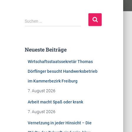
S
Suchen …
u
c
h
e
Neueste Beiträge
n
n
Wirtschaftsstaatssekretär Thomas
a
c
Dörflinger besucht Handwerksbetrieb
h
im Kammerbezirk Freiburg
:
7. August 2026
Arbeit macht Spaß oder krank
7. August 2026
Vernetzung in jeder Hinsicht – Die