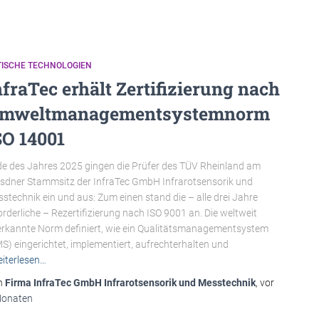
TISCHE TECHNOLOGIEN
nfraTec erhält Zertifizierung nach
mweltmanagementsystemnorm
SO 14001
e des Jahres 2025 gingen die Prüfer des TÜV Rheinland am
sdner Stammsitz der InfraTec GmbH Infrarotsensorik und
stechnik ein und aus: Zum einen stand die – alle drei Jahre
orderliche – Rezertifizierung nach ISO 9001 an. Die weltweit
rkannte Norm definiert, wie ein Qualitätsmanagementsystem
S) eingerichtet, implementiert, aufrechterhalten und
iterlesen…
n
Firma InfraTec GmbH Infrarotsensorik und Messtechnik
, vor
Monaten