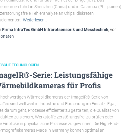
omobilindustrie und für das Internet der Dinge (IoT). Das
ernehmen führt in Shenzhen (China) und in Calamba (Philippinen)
 zerstörungsfreie Fehleranalyse an Chips, diskreten
uelementen,
Weiterlesen…
n
Firma InfraTec GmbH Infrarotsensorik und Messtechnik
, vor
Monaten
TISCHE TECHNOLOGIEN
mageIR®-Serie: Leistungsfähige
ärmebildkameras für Profis
 hochwertigen Wärmebildkameras der ImageIR®-Serie von
raTec sind weltweit in Industrie und Forschung im Einsatz. Egal,
es darum geht, Prozesse effizienter zu gestalten, die Qualität von
dukten zu sichern, Werkstoffe zerstörungsfrei zu prüfen oder
fe Einblicke in physikalische Prozesse zu gewinnen: Die High-End-
rmografiekameras Made in Germany können optimal an