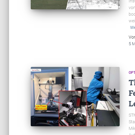
Ins
von
bod
wei
We
Vo
5 
OP
T
F
L
STM
Sta
Mik