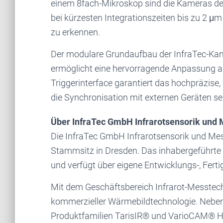
einem 8fach-Mikroskop sind die Kameras der
bei kürzesten Integrationszeiten bis zu 2 μ
zu erkennen.
Der modulare Grundaufbau der InfraTec-Kame
ermöglicht eine hervorragende Anpassung an 
Triggerinterface garantiert das hochpräzi
die Synchronisation mit externen Geräten se
Über InfraTec GmbH Infrarotsensorik und
Die InfraTec GmbH Infrarotsensorik und Me
Stammsitz in Dresden. Das inhabergeführte
und verfügt über eigene Entwicklungs-, Fert
Mit dem Geschäftsbereich Infrarot-Messtech
kommerzieller Wärmebildtechnologie. Nebe
Produktfamilien TarisIR® und VarioCAM® HD