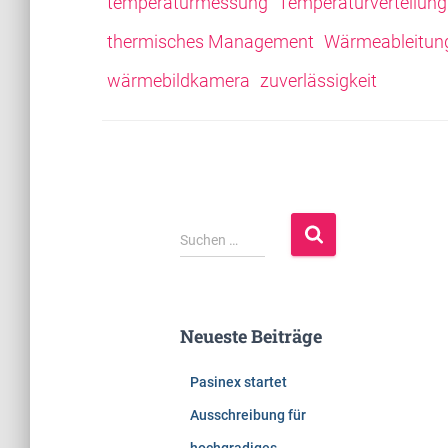
temperaturmessung
Temperaturverteilung
thermisches Management
Wärmeableitun
wärmebildkamera
zuverlässigkeit
S
Suchen …
u
c
h
e
Neueste Beiträge
n
n
Pasinex startet
a
c
Ausschreibung für
h
hochgradiges