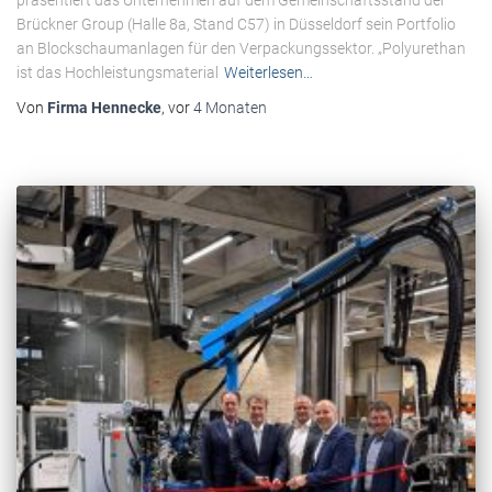
Brückner Group (Halle 8a, Stand C57) in Düsseldorf sein Portfolio
an Blockschaumanlagen für den Verpackungssektor. „Polyurethan
ist das Hochleistungsmaterial
Weiterlesen…
Von
Firma Hennecke
, vor
4 Monaten