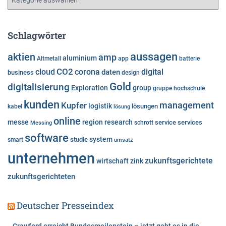
a
t
e
Schlagwörter
g
o
aussagen
aktien
amp
aluminium
Altmetall
app
batterie
r
cloud
CO2
corona
digital
daten
business
i
design
e
Gold
digitalisierung
Exploration
group
gruppe
hochschule
n
kunden
Kupfer
management
logistik
lösungen
kabel
lösung
online
messe
region
research
service
services
Messing
schrott
software
system
studie
smart
umsatz
unternehmen
zukunftsgerichtete
wirtschaft
zink
zukunftsgerichteten
Deutscher Presseindex
Crawford erreicht Bundesmeilenstein – jetzt geht es in die