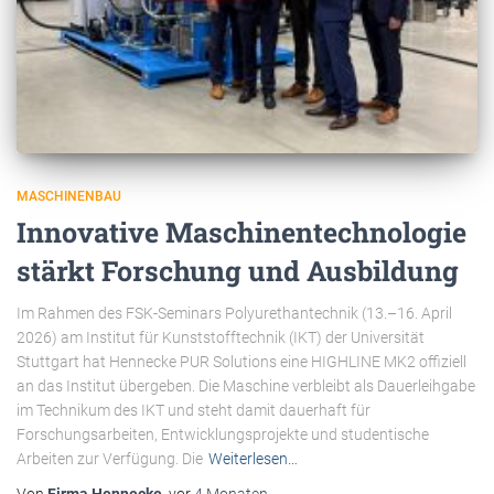
MASCHINENBAU
Innovative Maschinentechnologie
stärkt Forschung und Ausbildung
Im Rahmen des FSK-Seminars Polyurethantechnik (13.–16. April
2026) am Institut für Kunststofftechnik (IKT) der Universität
Stuttgart hat Hennecke PUR Solutions eine HIGHLINE MK2 offiziell
an das Institut übergeben. Die Maschine verbleibt als Dauerleihgabe
im Technikum des IKT und steht damit dauerhaft für
Forschungsarbeiten, Entwicklungsprojekte und studentische
Arbeiten zur Verfügung. Die
Weiterlesen…
Von
Firma Hennecke
, vor
4 Monaten