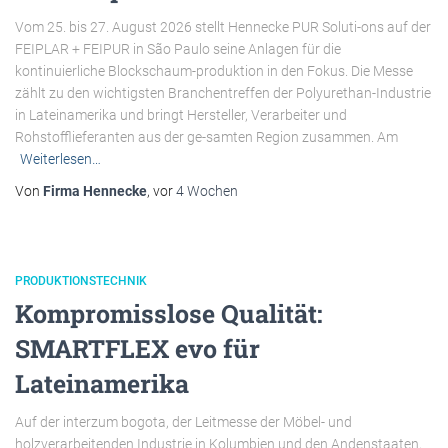
Vom 25. bis 27. August 2026 stellt Hennecke PUR Soluti-ons auf der
FEIPLAR + FEIPUR in São Paulo seine Anlagen für die
kontinuierliche Blockschaum-produktion in den Fokus. Die Messe
zählt zu den wichtigsten Branchentreffen der Polyurethan-Industrie
in Lateinamerika und bringt Hersteller, Verarbeiter und
Rohstofflieferanten aus der ge-samten Region zusammen. Am
Weiterlesen…
Von
Firma Hennecke
, vor
4 Wochen
PRODUKTIONSTECHNIK
Kompromisslose Qualität:
SMARTFLEX evo für
Lateinamerika
Auf der interzum bogota, der Leitmesse der Möbel- und
holzverarbeitenden Industrie in Kolumbien und den Andenstaaten,