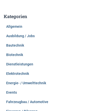
c
h
e
Kategorien
n
n
Allgemein
a
c
Ausbildung / Jobs
h
:
Bautechnik
Biotechnik
Dienstleistungen
Elektrotechnik
Energie- / Umwelttechnik
Events
Fahrzeugbau / Automotive