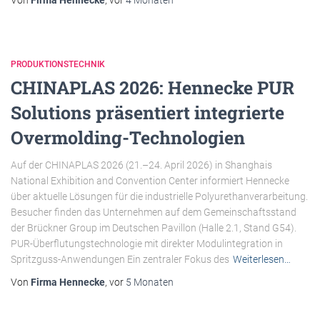
PRODUKTIONSTECHNIK
CHINAPLAS 2026: Hennecke PUR
Solutions präsentiert integrierte
Overmolding-Technologien
Auf der CHINAPLAS 2026 (21.–24. April 2026) in Shanghais
National Exhibition and Convention Center informiert Hennecke
über aktuelle Lösungen für die industrielle Polyurethanverarbeitung.
Besucher finden das Unternehmen auf dem Gemeinschaftsstand
der Brückner Group im Deutschen Pavillon (Halle 2.1, Stand G54).
PUR-Überflutungstechnologie mit direkter Modulintegration in
Spritzguss-Anwendungen Ein zentraler Fokus des
Weiterlesen…
Von
Firma Hennecke
, vor
5 Monaten