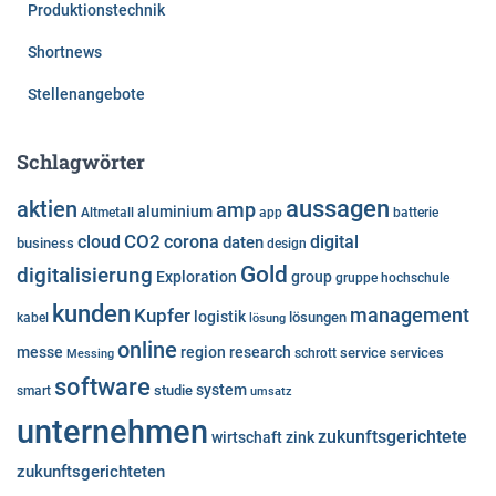
Produktionstechnik
Shortnews
Stellenangebote
Schlagwörter
aussagen
aktien
amp
aluminium
Altmetall
app
batterie
cloud
CO2
corona
digital
daten
business
design
Gold
digitalisierung
Exploration
group
gruppe
hochschule
kunden
Kupfer
management
logistik
lösungen
kabel
lösung
online
messe
region
research
service
services
Messing
schrott
software
system
studie
smart
umsatz
unternehmen
zukunftsgerichtete
wirtschaft
zink
zukunftsgerichteten