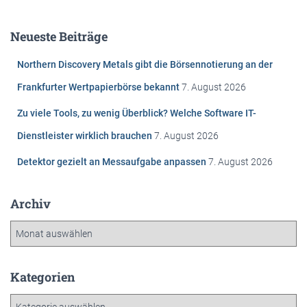
h
e
Neueste Beiträge
n
n
Northern Discovery Metals gibt die Börsennotierung an der
a
c
Frankfurter Wertpapierbörse bekannt
7. August 2026
h
Zu viele Tools, zu wenig Überblick? Welche Software IT-
:
Dienstleister wirklich brauchen
7. August 2026
Detektor gezielt an Messaufgabe anpassen
7. August 2026
Archiv
A
r
c
h
Kategorien
i
K
v