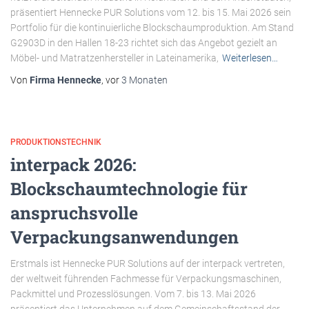
präsentiert Hennecke PUR Solutions vom 12. bis 15. Mai 2026 sein
Portfolio für die kontinuierliche Blockschaumproduktion. Am Stand
G2903D in den Hallen 18-23 richtet sich das Angebot gezielt an
Möbel- und Matratzenhersteller in Lateinamerika,
Weiterlesen…
Von
Firma Hennecke
, vor
3 Monaten
PRODUKTIONSTECHNIK
interpack 2026:
Blockschaumtechnologie für
anspruchsvolle
Verpackungsanwendungen
Erstmals ist Hennecke PUR Solutions auf der interpack vertreten,
der weltweit führenden Fachmesse für Verpackungsmaschinen,
Packmittel und Prozesslösungen. Vom 7. bis 13. Mai 2026
präsentiert das Unternehmen auf dem Gemeinschaftsstand der