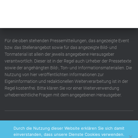
Für die oben stehenden Pressemitteilungen, das angezeigte Event
bzw. das Stellenangebot sowie für das angezeigte Bild- und
Tonmaterial ist allein der jeweils angegebene Herausgeber
verantwortlich. Dieser ist in der Regel auch Urheber der Pressetexte
sowie der angehängten Bild-, Ton- und Informationsmaterialien. Die
Nutzung von hier veröffentlichten Informationen zur
Eigeninformation und redaktionellen Weiterverarbeitung ist in der
Regel kostenfrei. Bitte klären Sie vor einer Weiterverwendung
urheberrechtliche Fragen mit dem angegebenen Herausgeber.
DATENSCHUTZERKLÄRUNG
IMPRESSUM
KONTAKT
Durch die Nutzung dieser Website erklären Sie sich damit
einverstanden, dass unsere Dienste Cookies verwenden.