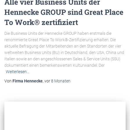
Alle vier Business Units der
Hennecke GROUP sind Great Place
To Work® zertifiziert
Die Business Units der Hennecke GROUP haben erstmals die
renommierte Great Place To Work®-Zertifizierung erhalten. Die
aktuelle Befragung der Mitarbeitenden an den Standorten der vier
weltweiten Business Units (BU) in Deutschland, den USA, China und
Italien sowie an den angeschlossenen Sales & Service Units (SSU)
dokumentiert einen bemerkenswerten Kulturwandel: Der
Weiterlesen…
Von
Firma Hennecke
, vor
8 Monaten