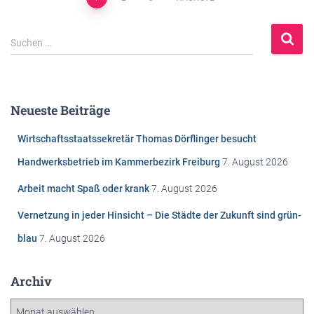
Beitragsnavigation
S
Suchen …
u
c
h
e
Neueste Beiträge
n
n
Wirtschaftsstaatssekretär Thomas Dörflinger besucht
a
c
Handwerksbetrieb im Kammerbezirk Freiburg
7. August 2026
h
Arbeit macht Spaß oder krank
7. August 2026
:
Vernetzung in jeder Hinsicht – Die Städte der Zukunft sind grün-
blau
7. August 2026
Archiv
A