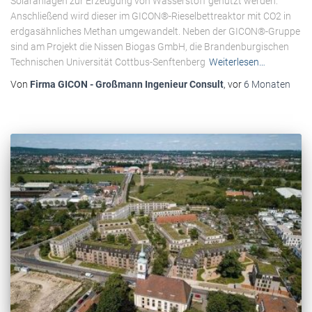
Solaranlagen zur Erzeugung von Wasserstoff genutzt werden.
Anschließend wird dieser im GICON®-Rieselbettreaktor mit CO2 in
erdgasähnliches Methan umgewandelt. Neben der GICON®-Gruppe
sind am Projekt die Nissen Biogas GmbH, die Brandenburgischen
Technischen Universität Cottbus-Senftenberg
Weiterlesen…
Von
Firma GICON - Großmann Ingenieur Consult
, vor
6 Monaten