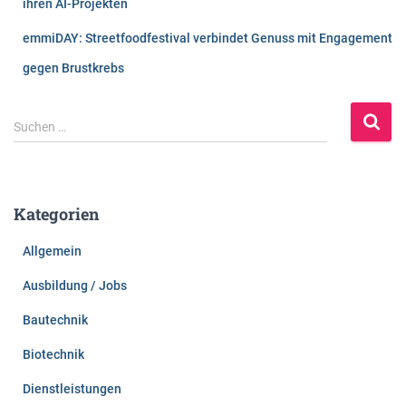
ihren AI-Projekten
emmiDAY: Streetfoodfestival verbindet Genuss mit Engagement
gegen Brustkrebs
S
Suchen …
u
c
h
e
Kategorien
n
n
Allgemein
a
c
Ausbildung / Jobs
h
:
Bautechnik
Biotechnik
Dienstleistungen