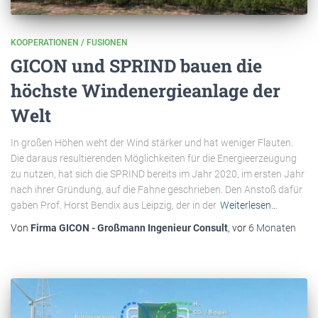
KOOPERATIONEN / FUSIONEN
GICON und SPRIND bauen die
höchste Windenergieanlage der
Welt
In großen Höhen weht der Wind stärker und hat weniger Flauten.
Die daraus resultierenden Möglichkeiten für die Energieerzeugung
zu nutzen, hat sich die SPRIND bereits im Jahr 2020, im ersten Jahr
nach ihrer Gründung, auf die Fahne geschrieben. Den Anstoß dafür
gaben Prof. Horst Bendix aus Leipzig, der in der
Weiterlesen…
Von
Firma GICON - Großmann Ingenieur Consult
, vor
6 Monaten