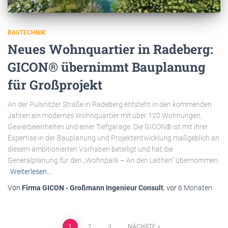
BAUTECHNIK
Neues Wohnquartier in Radeberg:
GICON® übernimmt Bauplanung
für Großprojekt
An der Pulsnitzer Straße in Radeberg entsteht in den kommenden
Jahren ein modernes Wohnquartier mit über 120 Wohnungen,
Gewerbeeinheiten und einer Tiefgarage. Die GICON® ist mit ihrer
Expertise in der Bauplanung und Projektentwicklung maßgeblich an
diesem ambitionierten Vorhaben beteiligt und hat die
Generalplanung für den „Wohnpark – An den Leithen“ übernommen.
Weiterlesen…
Von
Firma GICON - Großmann Ingenieur Consult
, vor
6 Monaten
1
2
3
NÄCHSTE