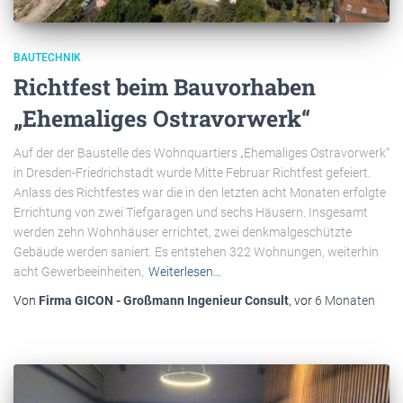
BAUTECHNIK
Richtfest beim Bauvorhaben
„Ehemaliges Ostravorwerk“
Auf der der Baustelle des Wohnquartiers „Ehemaliges Ostravorwerk“
in Dresden-Friedrichstadt wurde Mitte Februar Richtfest gefeiert.
Anlass des Richtfestes war die in den letzten acht Monaten erfolgte
Errichtung von zwei Tiefgaragen und sechs Häusern. Insgesamt
werden zehn Wohnhäuser errichtet, zwei denkmalgeschützte
Gebäude werden saniert. Es entstehen 322 Wohnungen, weiterhin
acht Gewerbeeinheiten,
Weiterlesen…
Von
Firma GICON - Großmann Ingenieur Consult
, vor
6 Monaten