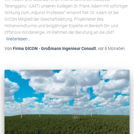
Terengganu“ (UMT) unseren Kollegen Dr. Frank Adam mit sofortiger
Wirkung zum „Adjunct Professor“ ernannt hat. Dr. Adam ist bei
GICON Mitglied der Geschäftsleitung, Projektleiter des
Höhenwindturms und langjähriger Experte im Bereich On- und
Offshore Windenergie. Im Rahmen der Berufung an die UMT
Weiterlesen…
Von
Firma GICON - Großmann Ingenieur Consult
, vor
6 Monaten