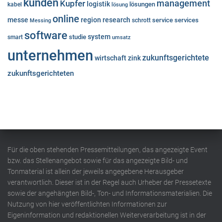
kunden
Kupfer
management
logistik
lösungen
kabel
lösung
online
messe
region
research
service
services
Messing
schrott
software
system
studie
smart
umsatz
unternehmen
zukunftsgerichtete
wirtschaft
zink
zukunftsgerichteten
Für die oben stehenden Pressemitteilungen, das angezeigte Event
bzw. das Stellenangebot sowie für das angezeigte Bild- und
Tonmaterial ist allein der jeweils angegebene Herausgeber
verantwortlich. Dieser ist in der Regel auch Urheber der Pressetexte
sowie der angehängten Bild-, Ton- und Informationsmaterialien. Die
Nutzung von hier veröffentlichten Informationen zur
Eigeninformation und redaktionellen Weiterverarbeitung ist in der