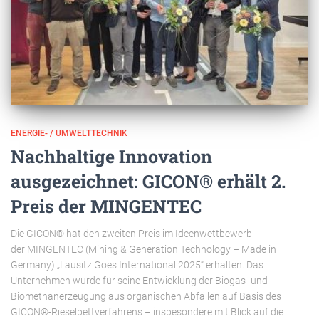
ENERGIE- / UMWELTTECHNIK
Nachhaltige Innovation
ausgezeichnet: GICON® erhält 2.
Preis der MINGENTEC
Die GICON® hat den zweiten Preis im Ideenwettbewerb
der MINGENTEC (Mining & Generation Technology – Made in
Germany) „Lausitz Goes International 2025“ erhalten. Das
Unternehmen wurde für seine Entwicklung der Biogas- und
Biomethanerzeugung aus organischen Abfällen auf Basis des
GICON®-Rieselbettverfahrens – insbesondere mit Blick auf die