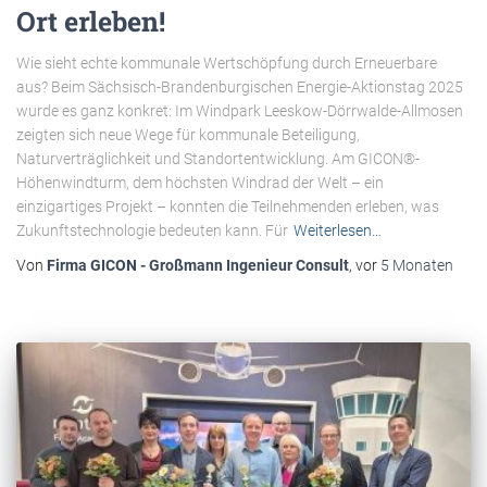
Ort erleben!
Wie sieht echte kommunale Wertschöpfung durch Erneuerbare
aus? Beim Sächsisch-Brandenburgischen Energie-Aktionstag 2025
wurde es ganz konkret: Im Windpark Leeskow-Dörrwalde-Allmosen
zeigten sich neue Wege für kommunale Beteiligung,
Naturverträglichkeit und Standortentwicklung. Am GICON®-
Höhenwindturm, dem höchsten Windrad der Welt – ein
einzigartiges Projekt – konnten die Teilnehmenden erleben, was
Zukunftstechnologie bedeuten kann. Für
Weiterlesen…
Von
Firma GICON - Großmann Ingenieur Consult
, vor
5 Monaten