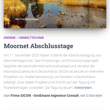
ENERGIE- / UMWELTTECHNIK
Moornet Abschlusstage
Am 11. November 2025 haben in Berlin die Abschlusstagung von
MoorNet begonnen. Das Forschungs- und Entwicklungsprojekt
begleitet die nationale Moorschutzstrategie und vernetzt die
Moorschutzakteure in Deutschland. GICON ist aktuell an mehreren
Projekten zur Wiedervernässung von Mooren in Deutschland
beteiligt. Zwei dieser Projekte wird GICON auf der Tagung mit
Posterbeiträgen vorstellen. Die Tagung dauert
Weiterlesen…
Von
Firma GICON - Großmann Ingenieur Consult
, vor
5 Monaten