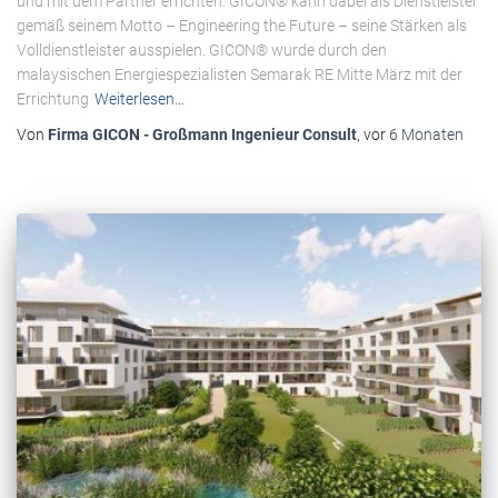
und mit dem Partner errichten. GICON® kann dabei als Dienstleister
gemäß seinem Motto – Engineering the Future – seine Stärken als
Volldienstleister ausspielen. GICON® wurde durch den
malaysischen Energiespezialisten Semarak RE Mitte März mit der
Errichtung
Weiterlesen…
Von
Firma GICON - Großmann Ingenieur Consult
, vor
6 Monaten