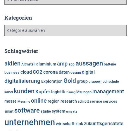
r
c
h
Kategorien
i
K
v
a
t
e
Schlagwörter
g
o
aussagen
aktien
amp
aluminium
Altmetall
app
batterie
r
cloud
CO2
corona
digital
daten
business
i
design
e
Gold
digitalisierung
Exploration
group
gruppe
hochschule
n
kunden
Kupfer
management
logistik
lösungen
kabel
lösung
online
messe
region
research
service
services
Messing
schrott
software
system
studie
smart
umsatz
unternehmen
zukunftsgerichtete
wirtschaft
zink