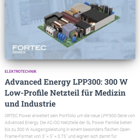
ELEKTROTECHNIK
Advanced Energy LPP300: 300 W
Low-Profile Netzteil für Medizin
und Industrie
ORTEC Power erweitert sein Portfolio um die neue LPP300-Serie von
Advanced Energy. Die AC/DC-Netzteile der SL Power Familie bieten
bis zu 300 W Ausgangsleistung in einem besonders flachen Open-
Frame-Format von 3" × 5" × 0,75" und eignen sich damit für