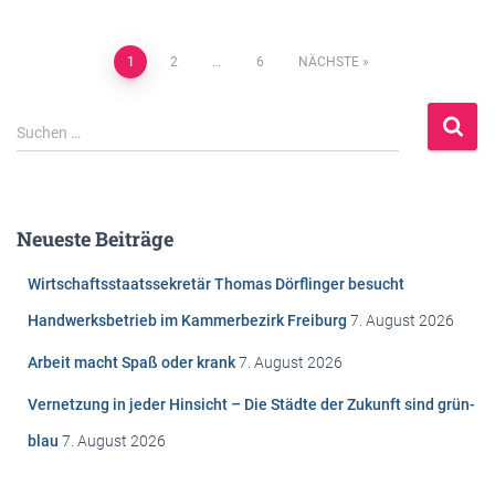
Beitragsnavigation
1
2
…
6
NÄCHSTE
S
Suchen …
u
c
h
e
Neueste Beiträge
n
n
Wirtschaftsstaatssekretär Thomas Dörflinger besucht
a
c
Handwerksbetrieb im Kammerbezirk Freiburg
7. August 2026
h
Arbeit macht Spaß oder krank
7. August 2026
:
Vernetzung in jeder Hinsicht – Die Städte der Zukunft sind grün-
blau
7. August 2026