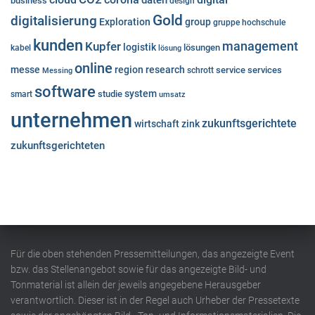
business
design
Gold
digitalisierung
Exploration
group
gruppe
hochschule
kunden
Kupfer
management
logistik
lösungen
kabel
lösung
online
messe
region
research
service
services
Messing
schrott
software
system
studie
smart
umsatz
unternehmen
zukunftsgerichtete
wirtschaft
zink
zukunftsgerichteten
Für die oben stehenden Pressemitteilungen, das angezeigte Event
bzw. das Stellenangebot sowie für das angezeigte Bild- und
Tonmaterial ist allein der jeweils angegebene Herausgeber
verantwortlich. Dieser ist in der Regel auch Urheber der Pressetexte