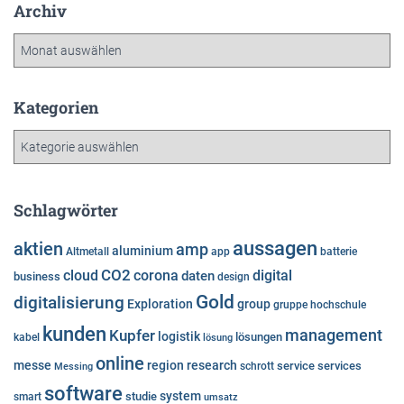
Archiv
A
r
c
h
Kategorien
i
K
v
a
t
e
Schlagwörter
g
o
aussagen
aktien
amp
aluminium
Altmetall
app
batterie
r
cloud
CO2
corona
digital
daten
business
i
design
e
Gold
digitalisierung
Exploration
group
gruppe
hochschule
n
kunden
Kupfer
management
logistik
lösungen
kabel
lösung
online
messe
region
research
service
services
Messing
schrott
software
system
studie
smart
umsatz