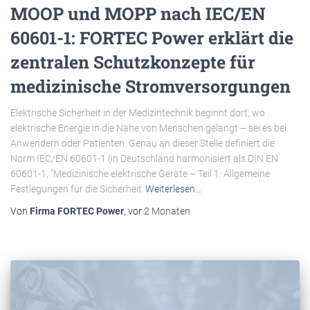
MOOP und MOPP nach IEC/EN
60601-1: FORTEC Power erklärt die
zentralen Schutzkonzepte für
medizinische Stromversorgungen
Elektrische Sicherheit in der Medizintechnik beginnt dort, wo
elektrische Energie in die Nähe von Menschen gelangt – sei es bei
Anwendern oder Patienten. Genau an dieser Stelle definiert die
Norm IEC/EN 60601-1 (in Deutschland harmonisiert als DIN EN
60601-1, "Medizinische elektrische Geräte – Teil 1: Allgemeine
Festlegungen für die Sicherheit
Weiterlesen…
Von
Firma FORTEC Power
, vor
2 Monaten