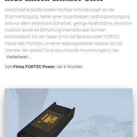
Medizinische Geräte stellen höchste Anforderungen an die
Stromversorgung. Neben einer zuverlässigen Leistungsversorgung
sind vor allem elektrische Sicherheit, geringe Ableitströme, eine hohe
Isolation sowie die Einhaltung internationaler Normen
entscheidend. Mit der neuen CHM150-Serie erweitert FORTEC
Power sein Portfolio um einen leistungsstarken Medical DC/DC
Wandler, der speziell für anspruchsvolle Anwendungen in der
Weiterlesen…
Von
Firma FORTEC Power
, vor
4 Wochen