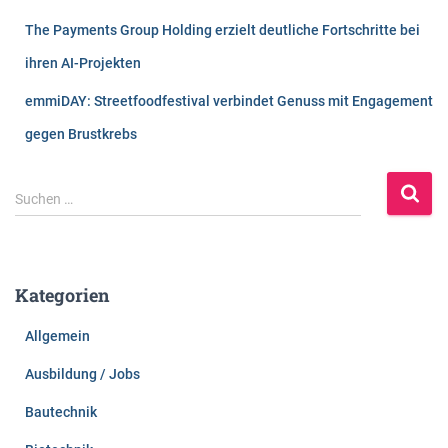
The Payments Group Holding erzielt deutliche Fortschritte bei
ihren AI-Projekten
emmiDAY: Streetfoodfestival verbindet Genuss mit Engagement
gegen Brustkrebs
S
Suchen …
u
c
h
e
Kategorien
n
n
Allgemein
a
c
Ausbildung / Jobs
h
:
Bautechnik