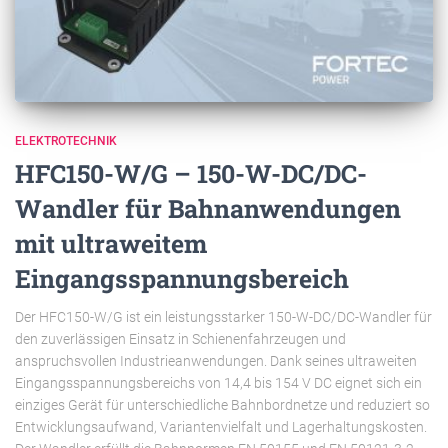
ELEKTROTECHNIK
HFC150-W/G – 150-W-DC/DC-
Wandler für Bahnanwendungen
mit ultraweitem
Eingangsspannungsbereich
Der HFC150-W/G ist ein leistungsstarker 150-W-DC/DC-Wandler für
den zuverlässigen Einsatz in Schienenfahrzeugen und
anspruchsvollen Industrieanwendungen. Dank seines ultraweiten
Eingangsspannungsbereichs von 14,4 bis 154 V DC eignet sich ein
einziges Gerät für unterschiedliche Bahnbordnetze und reduziert so
Entwicklungsaufwand, Variantenvielfalt und Lagerhaltungskosten.