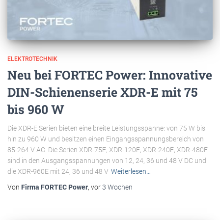
ELEKTROTECHNIK
Neu bei FORTEC Power: Innovative
DIN-Schienenserie XDR-E mit 75
bis 960 W
Die XDR-E Serien bieten eine breite Leistungsspanne: von 75 W bis
hin zu 960 W und besitzen einen Eingangsspannungsbereich von
85-264 V AC. Die Serien XDR-75E, XDR-120E, XDR-240E, XDR-480E
sind in den Ausgangsspannungen von 12, 24, 36 und 48 V DC und
die XDR-960E mit 24, 36 und 48 V
Weiterlesen…
Von
Firma FORTEC Power
, vor
3 Wochen