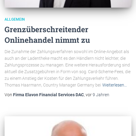
ALLGEMEIN
Grenzüberschreitender
Onlinehandel nimmt zu
Die Zunahme der Zahlungsverfahren sowohl im Online-Angebot als
auch an der Ladentheke macht es den Händlern nicht leichter, die
Zahlungsprozesse zu managen. Eine weitere Herausforderung sind
aktuell die Zusatzgebühren in Form von sog. Card-Scheme-Fees, die
zu einem Anstieg der Kosten für den Zahlungsverkehr führen.
Thomas Haarmann, Country Manager Germany bei
Weiterlesen…
Von
Firma Elavon Financial Services DAC
, vor
9 Jahren