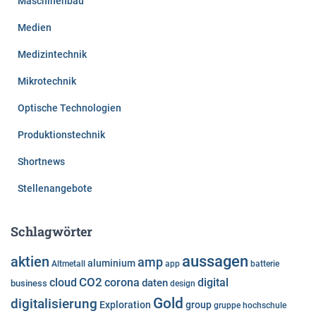
Maschinenbau
Medien
Medizintechnik
Mikrotechnik
Optische Technologien
Produktionstechnik
Shortnews
Stellenangebote
Schlagwörter
aussagen
aktien
amp
aluminium
Altmetall
app
batterie
cloud
CO2
corona
digital
daten
business
design
Gold
digitalisierung
Exploration
group
gruppe
hochschule