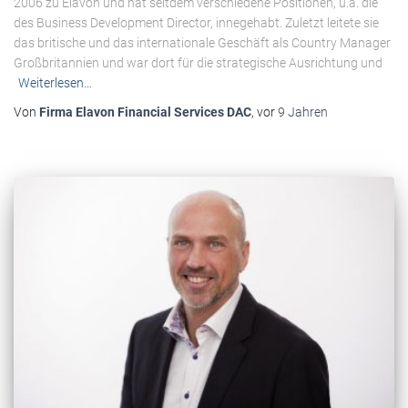
2006 zu Elavon und hat seitdem verschiedene Positionen, u.a. die
des Business Development Director, innegehabt. Zuletzt leitete sie
das britische und das internationale Geschäft als Country Manager
Großbritannien und war dort für die strategische Ausrichtung und
Weiterlesen…
Von
Firma Elavon Financial Services DAC
, vor
9 Jahren