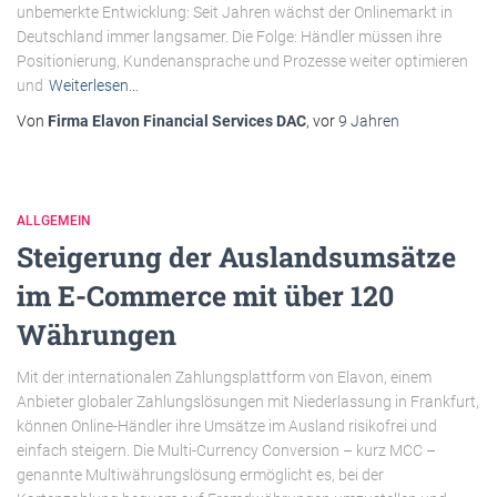
unbemerkte Entwicklung: Seit Jahren wächst der Onlinemarkt in
Deutschland immer langsamer. Die Folge: Händler müssen ihre
Positionierung, Kundenansprache und Prozesse weiter optimieren
und
Weiterlesen…
Von
Firma Elavon Financial Services DAC
, vor
9 Jahren
ALLGEMEIN
Steigerung der Auslandsumsätze
im E-Commerce mit über 120
Währungen
Mit der internationalen Zahlungsplattform von Elavon, einem
Anbieter globaler Zahlungslösungen mit Niederlassung in Frankfurt,
können Online-Händler ihre Umsätze im Ausland risikofrei und
einfach steigern. Die Multi-Currency Conversion – kurz MCC –
genannte Multiwährungslösung ermöglicht es, bei der