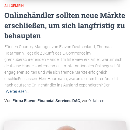
ALLGEMEIN
Onlinehändler sollten neue Märkte
erschließen, um sich langfristig zu
behaupten
Für den Country-Manager von Elavon Deutschland, Thomas
Haarmann, liegt die Zukunft des E-Commerce im
grenzüberschreitenden Handel. Im Interview erklärt er, warum sich
deutsche Handelsunternehmen im internationalen Onlinegeschäft
engagieren sollten und wie sich fremde Märkte erfolgreich
erschließen lassen. Herr Haarmann, warum sollten Ihrer Ansicht
nach deutsche Onlinehändler ins Ausland expandieren? Der
Weiterlesen…
Von
Firma Elavon Financial Services DAC
, vor
9 Jahren