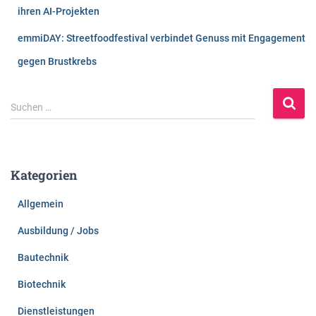
ihren AI-Projekten
emmiDAY: Streetfoodfestival verbindet Genuss mit Engagement
gegen Brustkrebs
S
Suchen …
u
c
h
e
Kategorien
n
n
Allgemein
a
c
Ausbildung / Jobs
h
:
Bautechnik
Biotechnik
Dienstleistungen