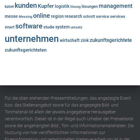
kunden
Kupfer
management
logistik
lösungen
kabel
lösung
online
messe
region
research
service
services
Messing
schrott
software
system
studie
smart
umsatz
unternehmen
zukunftsgerichtete
wirtschaft
zink
zukunftsgerichteten
Für die oben stehenden Pressemitteilungen, das angezeigte Event
bzw. das Stellenangebot sowie für das angezeigte Bild- und
Tonmaterial ist allein der jeweils angegebene Herausgeber
verantwortlich. Dieser ist in der Regel auch Urheber der Pressetexte
sowie der angehängten Bild-, Ton- und Informationsmaterialien. Die
Nutzung von hier veröffentlichten Informationen zur
Eigeninformation und redaktionellen Weiterverarbeitung ist in der