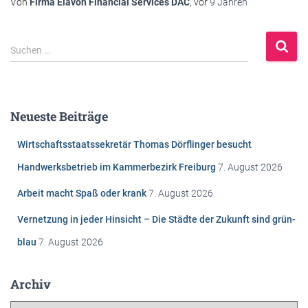
Von
Firma Elavon Financial Services DAC
, vor
9 Jahren
S
Suchen …
u
c
h
e
Neueste Beiträge
n
n
Wirtschaftsstaatssekretär Thomas Dörflinger besucht
a
c
Handwerksbetrieb im Kammerbezirk Freiburg
7. August 2026
h
Arbeit macht Spaß oder krank
7. August 2026
:
Vernetzung in jeder Hinsicht – Die Städte der Zukunft sind grün-
blau
7. August 2026
Archiv