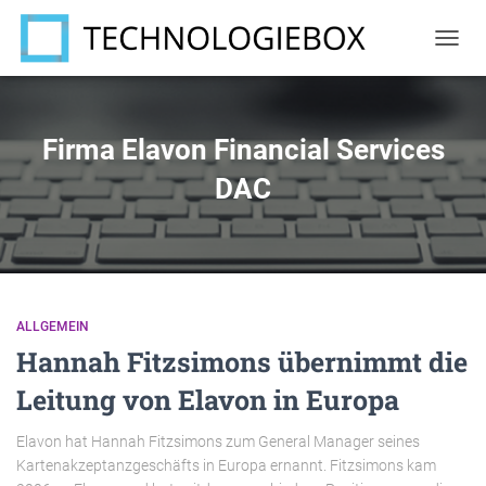
NAVIG
UMSC
Firma Elavon Financial Services
DAC
ALLGEMEIN
Hannah Fitzsimons übernimmt die
Leitung von Elavon in Europa
Elavon hat Hannah Fitzsimons zum General Manager seines
Kartenakzeptanzgeschäfts in Europa ernannt. Fitzsimons kam