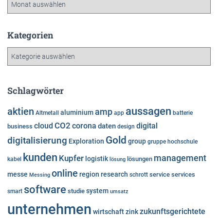
A
r
c
h
Kategorien
i
K
v
a
t
e
Schlagwörter
g
o
aussagen
aktien
amp
aluminium
Altmetall
app
batterie
r
cloud
CO2
corona
digital
daten
business
i
design
e
Gold
digitalisierung
Exploration
group
gruppe
hochschule
n
kunden
Kupfer
management
logistik
lösungen
kabel
lösung
online
messe
region
research
service
services
Messing
schrott
software
system
studie
smart
umsatz
unternehmen
zukunftsgerichtete
wirtschaft
zink