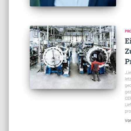
PR
E
Z
P
„Li
let
geo
gez
CER
Lie
pro
Vo