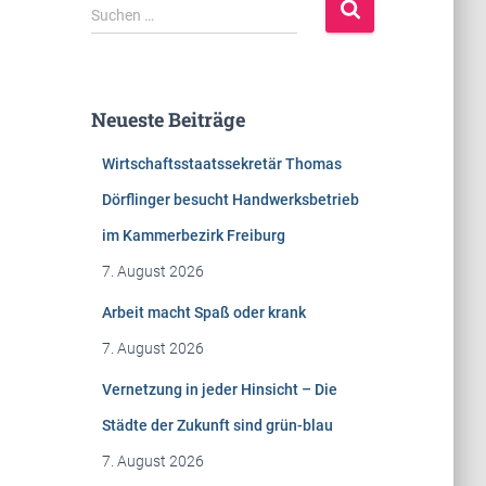
S
Suchen …
u
c
h
e
Neueste Beiträge
n
n
Wirtschaftsstaatssekretär Thomas
a
c
Dörflinger besucht Handwerksbetrieb
h
im Kammerbezirk Freiburg
:
7. August 2026
Arbeit macht Spaß oder krank
7. August 2026
Vernetzung in jeder Hinsicht – Die
Städte der Zukunft sind grün-blau
7. August 2026