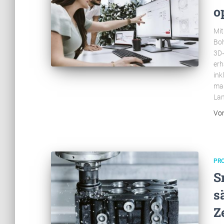
o
Mit
Boh
3D‑
erh
ink
maß
Lan
Vo
PR
S
s
Z