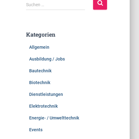
S
Suchen …
u
c
h
e
Kategorien
n
n
Allgemein
a
c
Ausbildung / Jobs
h
:
Bautechnik
Biotechnik
Dienstleistungen
Elektrotechnik
Energie- / Umwelttechnik
Events