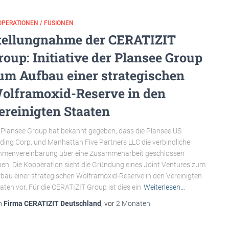
PERATIONEN / FUSIONEN
tellungnahme der CERATIZIT
roup: Initiative der Plansee Group
um Aufbau einer strategischen
olframoxid-Reserve in den
ereinigten Staaten
 Plansee Group hat bekannt gegeben, dass die Plansee US
ding Corp. und Manhattan Five Partners LLC die verbindliche
menvereinbarung über eine Zusammenarbeit geschlossen
en. Die Kooperation sieht die Gründung eines Joint Ventures zum
bau einer strategischen Wolframoxid-Reserve in den Vereinigten
aten vor. Für die CERATIZIT Group ist dies ein
Weiterlesen…
n
Firma CERATIZIT Deutschland
, vor
2 Monaten