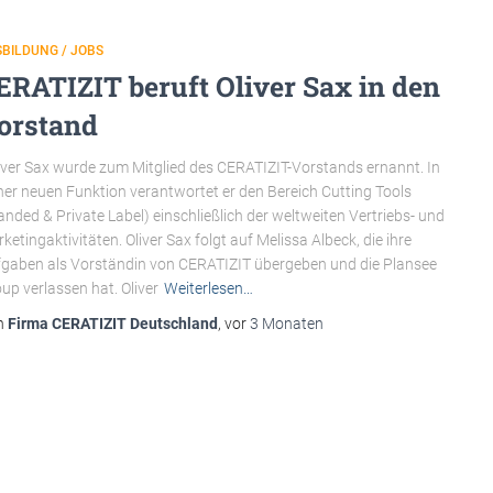
BILDUNG / JOBS
ERATIZIT beruft Oliver Sax in den
orstand
ver Sax wurde zum Mitglied des CERATIZIT-Vorstands ernannt. In
ner neuen Funktion verantwortet er den Bereich Cutting Tools
anded & Private Label) einschließlich der weltweiten Vertriebs- und
ketingaktivitäten. Oliver Sax folgt auf Melissa Albeck, die ihre
gaben als Vorständin von CERATIZIT übergeben und die Plansee
up verlassen hat. Oliver
Weiterlesen…
n
Firma CERATIZIT Deutschland
, vor
3 Monaten