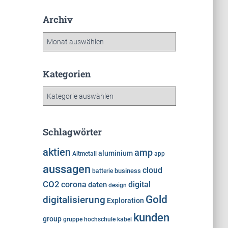
Archiv
A
r
c
h
Kategorien
i
K
v
a
t
e
Schlagwörter
g
o
aktien
amp
aluminium
Altmetall
app
r
aussagen
cloud
i
business
batterie
e
CO2
corona
digital
daten
design
n
Gold
digitalisierung
Exploration
kunden
group
gruppe
hochschule
kabel