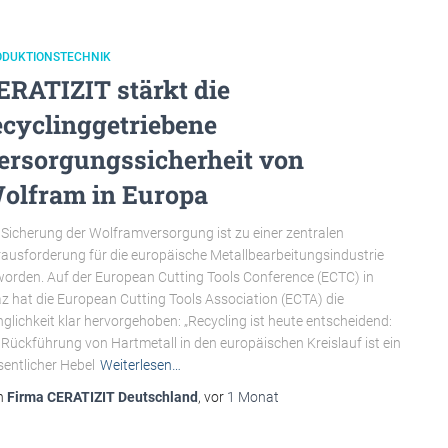
ODUKTIONSTECHNIK
ERATIZIT stärkt die
ecyclinggetriebene
ersorgungssicherheit von
olfram in Europa
 Sicherung der Wolframversorgung ist zu einer zentralen
ausforderung für die europäische Metallbearbeitungsindustrie
orden. Auf der European Cutting Tools Conference (ECTC) in
z hat die European Cutting Tools Association (ECTA) die
nglichkeit klar hervorgehoben: „Recycling ist heute entscheidend:
 Rückführung von Hartmetall in den europäischen Kreislauf ist ein
entlicher Hebel
Weiterlesen…
n
Firma CERATIZIT Deutschland
, vor
1 Monat