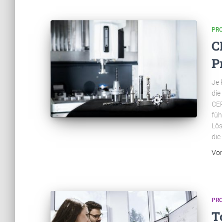
PR
C
P
Je 
die
CER
füh
Lös
die
Vo
PR
T