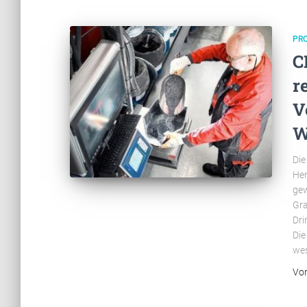
PR
C
r
V
W
Die
Her
gew
Gra
Dri
Die
wes
Vo