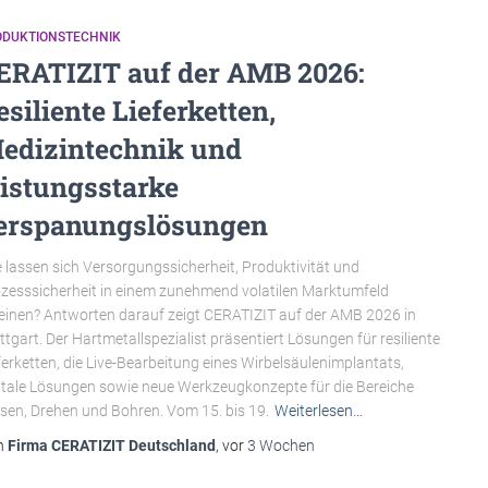
ODUKTIONSTECHNIK
ERATIZIT auf der AMB 2026:
esiliente Lieferketten,
edizintechnik und
eistungsstarke
erspanungslösungen
 lassen sich Versorgungssicherheit, Produktivität und
zesssicherheit in einem zunehmend volatilen Marktumfeld
einen? Antworten darauf zeigt CERATIZIT auf der AMB 2026 in
ttgart. Der Hartmetallspezialist präsentiert Lösungen für resiliente
ferketten, die Live-Bearbeitung eines Wirbelsäulenimplantats,
itale Lösungen sowie neue Werkzeugkonzepte für die Bereiche
sen, Drehen und Bohren. Vom 15. bis 19.
Weiterlesen…
n
Firma CERATIZIT Deutschland
, vor
3 Wochen