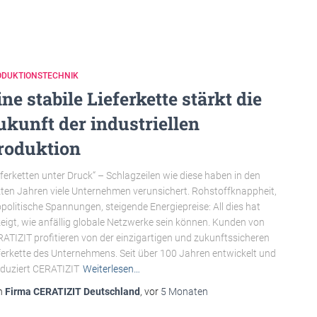
ODUKTIONSTECHNIK
ine stabile Lieferkette stärkt die
ukunft der industriellen
roduktion
eferketten unter Druck“ – Schlagzeilen wie diese haben in den
zten Jahren viele Unternehmen verunsichert. Rohstoffknappheit,
politische Spannungen, steigende Energiepreise: All dies hat
eigt, wie anfällig globale Netzwerke sein können. Kunden von
ATIZIT profitieren von der einzigartigen und zukunftssicheren
ferkette des Unternehmens. Seit über 100 Jahren entwickelt und
duziert CERATIZIT
Weiterlesen…
n
Firma CERATIZIT Deutschland
, vor
5 Monaten