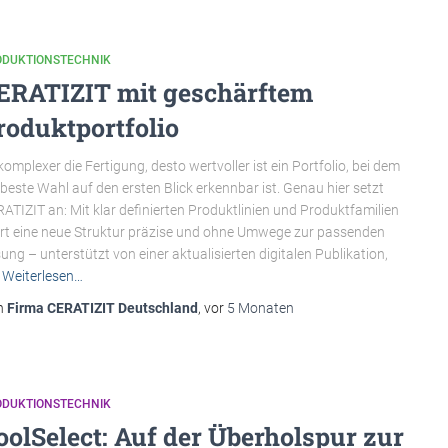
ODUKTIONSTECHNIK
ERATIZIT mit geschärftem
roduktportfolio
komplexer die Fertigung, desto wertvoller ist ein Portfolio, bei dem
 beste Wahl auf den ersten Blick erkennbar ist. Genau hier setzt
ATIZIT an: Mit klar definierten Produktlinien und Produktfamilien
rt eine neue Struktur präzise und ohne Umwege zur passenden
ung – unterstützt von einer aktualisierten digitalen Publikation,
Weiterlesen…
n
Firma CERATIZIT Deutschland
, vor
5 Monaten
ODUKTIONSTECHNIK
oolSelect: Auf der Überholspur zur