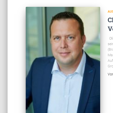
AUS
C
V
Oli
sei
(Br
Mar
Auf
Gro
Vo