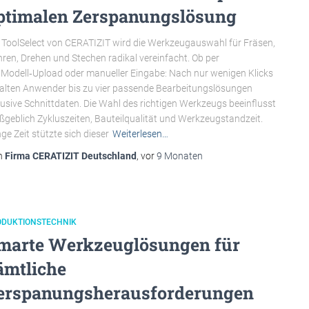
ptimalen Zerspanungslösung
 ToolSelect von CERATIZIT wird die Werkzeugauswahl für Fräsen,
ren, Drehen und Stechen radikal vereinfacht. Ob per
Modell‑Upload oder manueller Eingabe: Nach nur wenigen Klicks
alten Anwender bis zu vier passende Bearbeitungslösungen
lusive Schnittdaten. Die Wahl des richtigen Werkzeugs beeinflusst
geblich Zykluszeiten, Bauteilqualität und Werkzeugstandzeit.
ge Zeit stützte sich dieser
Weiterlesen…
n
Firma CERATIZIT Deutschland
, vor
9 Monaten
ODUKTIONSTECHNIK
marte Werkzeuglösungen für
ämtliche
erspanungsherausforderungen