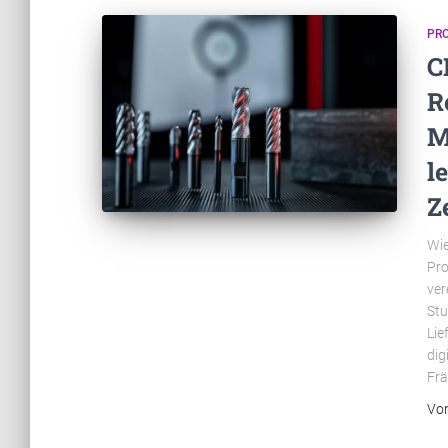
PR
C
R
M
l
Z
Wie
Pro
ver
Stu
Lie
dig
Frä
Vo