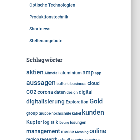
Optische Technologien
Produktionstechnik
Shortnews
Stellenangebote
Schlagwörter
aktien
amp
aluminium
Altmetall
app
aussagen
cloud
business
batterie
CO2
corona
digital
daten
design
Gold
digitalisierung
Exploration
kunden
group
gruppe
hochschule
kabel
Kupfer
logistik
lösungen
lösung
online
management
messe
Messing
region
research
service
services
schrott