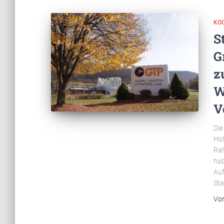
KOO
S
G
z
W
V
Die
Hol
Rah
hab
Auf
Sta
Vo