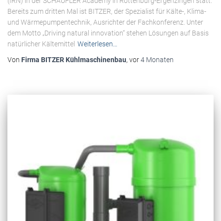
(IRN) in der SCHAUFLER Academy in Rottenburg-Ergenzingen statt.
Bereits zum dritten Mal ist BITZER, der Spezialist für Kälte-, Klima-
und Wärmepumpentechnik, Ausrichter der Fachkonferenz. Unter
dem Motto „Driving natural innovation“ stehen Lösungen auf Basis
natürlicher Kältemittel
Weiterlesen…
Von
Firma BITZER Kühlmaschinenbau
, vor
4 Monaten