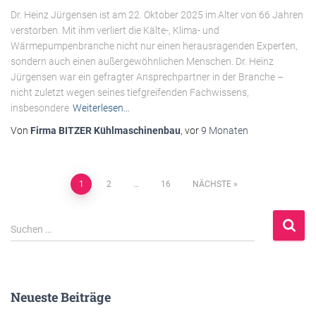
Dr. Heinz Jürgensen ist am 22. Oktober 2025 im Alter von 66 Jahren
verstorben. Mit ihm verliert die Kälte-, Klima- und
Wärmepumpenbranche nicht nur einen herausragenden Experten,
sondern auch einen außergewöhnlichen Menschen. Dr. Heinz
Jürgensen war ein gefragter Ansprechpartner in der Branche –
nicht zuletzt wegen seines tiefgreifenden Fachwissens,
insbesondere
Weiterlesen…
Von
Firma BITZER Kühlmaschinenbau
, vor
9 Monaten
Beitragsnavigation
1
2
…
16
NÄCHSTE
S
Suchen …
u
c
h
e
Neueste Beiträge
n