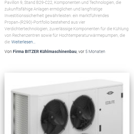
Pavillon 9, Stand B29-C22, Komponenten und Technologien, die
zukunftsfähige Anlagen ermöglichen und langfristige
Investitionssicherheit gewährleisten: ein marktführendes
Propan‑(R290)-Portfolio bestehend aus vier
Verdichtertechnologien, zuverlässige Komponenten für die Kühlung
von Rechenzentren sowie für Hochtemperaturwärmepumpen, die
die
Weiterlesen…
Von
Firma BITZER Kühlmaschinenbau
, vor
5 Monaten