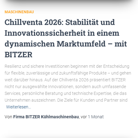
MASCHINENBAU
Chillventa 2026: Stabilität und
Innovationssicherheit in einem
dynamischen Marktumfeld – mit
BITZER
Resilienz und sichere Investitionen beginnen mit der Entscheidung
für flexible, zuverlässige und zukunftsfähige Produkte – und gehen
weit darüber hinaus. Auf der Chillventa 2026 präsentiert BITZER
nicht nur ausgewählte Innovationen, sondern auch umfassende
Services, persönliche Beratung und technische Expertise, die das
Unternehmen auszeichnen. Die Ziele für Kunden und Partner sind
Weiterlesen…
Von
Firma BITZER Kühlmaschinenbau
, vor
1 Monat