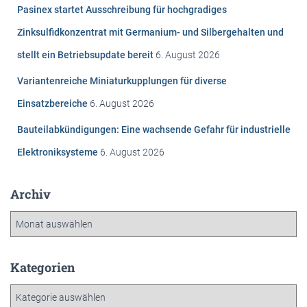
n
Pasinex startet Ausschreibung für hochgradiges
a
c
Zinksulfidkonzentrat mit Germanium- und Silbergehalten und
h
stellt ein Betriebsupdate bereit
6. August 2026
:
Variantenreiche Miniaturkupplungen für diverse
Einsatzbereiche
6. August 2026
Bauteilabkündigungen: Eine wachsende Gefahr für industrielle
Elektroniksysteme
6. August 2026
Archiv
A
r
c
h
Kategorien
i
K
v
a