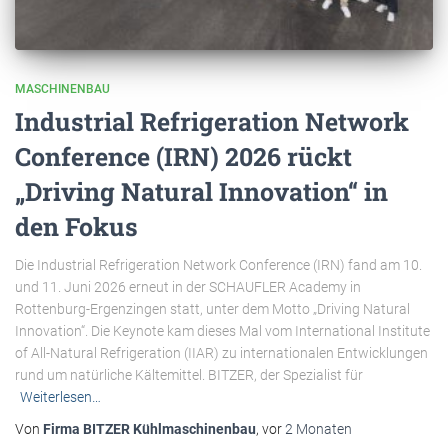
MASCHINENBAU
Industrial Refrigeration Network
Conference (IRN) 2026 rückt
„Driving Natural Innovation“ in
den Fokus
Die Industrial Refrigeration Network Conference (IRN) fand am 10.
und 11. Juni 2026 erneut in der SCHAUFLER Academy in
Rottenburg-Ergenzingen statt, unter dem Motto „Driving Natural
Innovation“. Die Keynote kam dieses Mal vom International Institute
of All-Natural Refrigeration (IIAR) zu internationalen Entwicklungen
rund um natürliche Kältemittel. BITZER, der Spezialist für
Weiterlesen…
Von
Firma BITZER Kühlmaschinenbau
, vor
2 Monaten