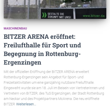
MASCHINENBAU
BITZER ARENA eröffnet:
Freilufthalle für Sport und
Begegnung in Rottenburg-
Ergenzingen
Mit der offiziellen Eröffnung der BITZER ARENA erweitert
Rottenburg-Ergenzingen sein Angebot für Sport- und
Freizeitaktivitäten um eine ganzjährig nutzbare Freilufthalle.
Eingeweiht wurde sie am 18. Juli im Beisein von Vertreterinnen und
Vertretern von BITZER, des TuS Ergenzingen, der Stadt Rottenburg
am Neckar und des Projektpartners McArena. Die neu eröffnete
BITZER
Weiterlesen…