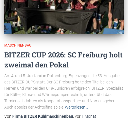
MASCHINENBAU
BITZER CUP 2026: SC Freiburg holt
zweimal den Pokal
Am 4. und 5. Juli fand in Rottenburg-Ergenzingen die 53. Ausgabe
des BITZER CUPS statt. Der SC Freiburg holte den Titel bei den
Herren und war bei den U19-Junioren erfolgreich. BITZER, Spezialist
für Kälte-, Klima- und Wärmepumpentechnik, unterstützt das
Turnier seit Jahren als Kooperationspartner und Namensgeber.
Auch abseits der Achtelfinalspiele
Weiterlesen…
Von
Firma BITZER Kühlmaschinenbau
, vor
1 Monat