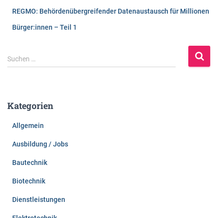
REGMO: Behördenübergreifender Datenaustausch für Millionen
Bürger:innen – Teil 1
S
Suchen …
u
c
h
e
Kategorien
n
n
Allgemein
a
c
Ausbildung / Jobs
h
:
Bautechnik
Biotechnik
Dienstleistungen