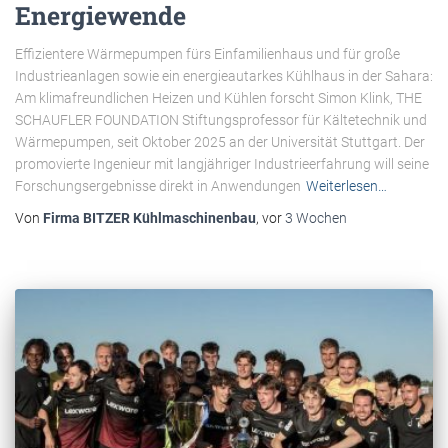
Energiewende
Effizientere Wärmepumpen fürs Einfamilienhaus und für große
Industrieanlagen sowie ein energieautarkes Kühlhaus in der Sahara:
Am klimafreundlichen Heizen und Kühlen forscht Simon Klink, THE
SCHAUFLER FOUNDATION Stiftungsprofessor für Kältetechnik und
Wärmepumpen, seit Oktober 2025 an der Universität Stuttgart. Der
promovierte Ingenieur mit langjähriger Industrieerfahrung will seine
Forschungsergebnisse direkt in Anwendungen
Weiterlesen…
Von
Firma BITZER Kühlmaschinenbau
, vor
3 Wochen