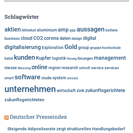
t
e
Schlagwörter
g
o
aussagen
aktien
amp
aluminium
Altmetall
app
batterie
r
cloud
CO2
corona
digital
daten
business
i
design
e
Gold
digitalisierung
Exploration
group
gruppe
hochschule
n
kunden
Kupfer
management
logistik
lösungen
kabel
lösung
online
messe
region
research
service
services
Messing
schrott
software
system
studie
smart
umsatz
unternehmen
zukunftsgerichtete
wirtschaft
zink
zukunftsgerichteten
Deutscher Presseindex
Steigende Adipositasrate zeigt strukturellen Handlungsbedarf