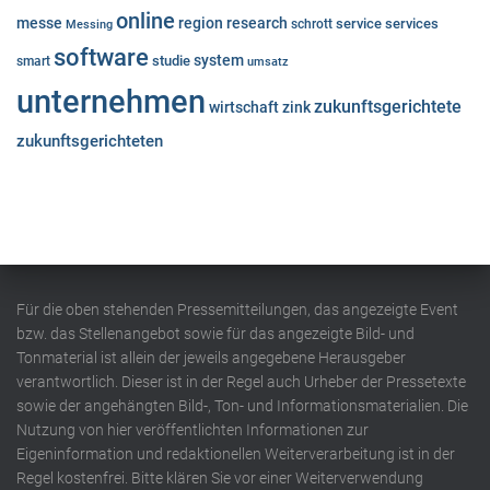
online
messe
region
research
service
services
Messing
schrott
software
system
studie
smart
umsatz
unternehmen
zukunftsgerichtete
wirtschaft
zink
zukunftsgerichteten
Für die oben stehenden Pressemitteilungen, das angezeigte Event
bzw. das Stellenangebot sowie für das angezeigte Bild- und
Tonmaterial ist allein der jeweils angegebene Herausgeber
verantwortlich. Dieser ist in der Regel auch Urheber der Pressetexte
sowie der angehängten Bild-, Ton- und Informationsmaterialien. Die
Nutzung von hier veröffentlichten Informationen zur
Eigeninformation und redaktionellen Weiterverarbeitung ist in der
Regel kostenfrei. Bitte klären Sie vor einer Weiterverwendung