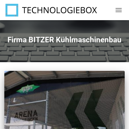
NAVIG
UMSC
Firma BITZER Kühlmaschinenbau