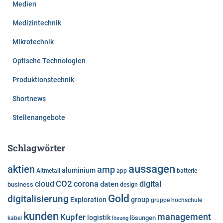
Medien
Medizintechnik
Mikrotechnik
Optische Technologien
Produktionstechnik
Shortnews
Stellenangebote
Schlagwörter
aussagen
aktien
amp
aluminium
Altmetall
app
batterie
cloud
CO2
corona
digital
daten
business
design
Gold
digitalisierung
Exploration
group
gruppe
hochschule
kunden
Kupfer
management
logistik
lösungen
kabel
lösung