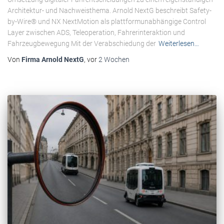
Architektur- und Nachweisthema. Arnold NextG beschreibt Safety-
by-Wire® und NX NextMotion als plattformunabhängige Control
Layer zwischen ADS, Teleoperation, Fahrerinteraktion und
Fahrzeugbewegung Mit der Verabschiedung der
Weiterlesen…
Von
Firma Arnold NextG
, vor
2 Wochen