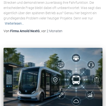
Strecken und demonstrieren zuverlässig ihre Fahrfunktion. Die
entscheidende Frage bleibt dabei oft unbeantwortet: Was sagt das
eigentlich über den späteren Betrieb aus? Genau hier beginnt ein
grundlegendes Problem vieler heutiger Projekte. Denn wer nur
Weiterlesen…
Von
Firma Arnold NextG
, vor
2 Monaten