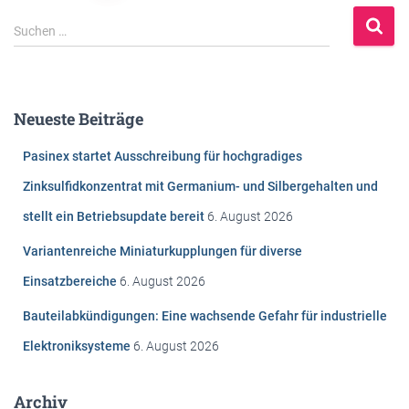
S
Suchen …
u
c
h
e
Neueste Beiträge
n
n
Pasinex startet Ausschreibung für hochgradiges
a
c
Zinksulfidkonzentrat mit Germanium- und Silbergehalten und
h
stellt ein Betriebsupdate bereit
6. August 2026
:
Variantenreiche Miniaturkupplungen für diverse
Einsatzbereiche
6. August 2026
Bauteilabkündigungen: Eine wachsende Gefahr für industrielle
Elektroniksysteme
6. August 2026
Archiv