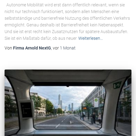
Autonome Mobilität wird erst dann öffentlich relevant, wenn sie
nicht nur technisch funktioniert, sondern allen Menschen eine
selbstständige und barrierefreie Nutzung des öffentlichen Verkehrs
ermöglicht. Genau deshalb ist Barrierefreiheit kein Nebenaspekt.
Und sie ist erst recht kein Zusatznutzen für spätere Ausbaustufen.
Sie ist ein Maßstab dafür, ob aus neuer
Weiterlesen…
Von
Firma Arnold NextG
, vor
1 Monat