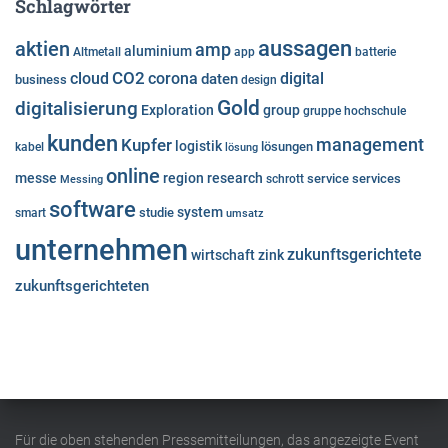
Schlagwörter
aussagen
aktien
amp
aluminium
Altmetall
app
batterie
cloud
CO2
corona
digital
daten
business
design
Gold
digitalisierung
Exploration
group
gruppe
hochschule
kunden
Kupfer
management
logistik
lösungen
kabel
lösung
online
messe
region
research
service
services
Messing
schrott
software
system
studie
smart
umsatz
unternehmen
zukunftsgerichtete
wirtschaft
zink
zukunftsgerichteten
Für die oben stehenden Pressemitteilungen, das angezeigte Event