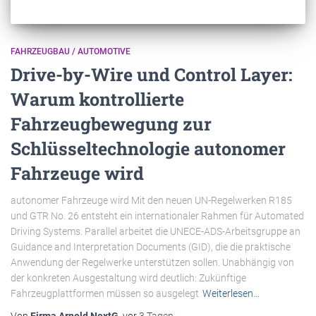
FAHRZEUGBAU / AUTOMOTIVE
Drive-by-Wire und Control Layer:
Warum kontrollierte
Fahrzeugbewegung zur
Schlüsseltechnologie autonomer
Fahrzeuge wird
autonomer Fahrzeuge wird Mit den neuen UN-Regelwerken R185
und GTR No. 26 entsteht ein internationaler Rahmen für Automated
Driving Systems. Parallel arbeitet die UNECE-ADS-Arbeitsgruppe an
Guidance and Interpretation Documents (GID), die die praktische
Anwendung der Regelwerke unterstützen sollen. Unabhängig von
der konkreten Ausgestaltung wird deutlich: Zukünftige
Fahrzeugplattformen müssen so ausgelegt
Weiterlesen…
Von
Firma Arnold NextG
, vor
3 Tagen