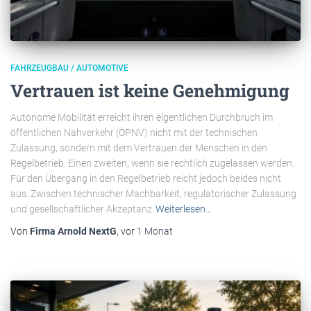
FAHRZEUGBAU / AUTOMOTIVE
Vertrauen ist keine Genehmigung
Autonome Mobilität erreicht ihren eigentlichen Durchbruch im
öffentlichen Nahverkehr (ÖPNV) nicht mit der technischen
Zulassung, sondern mit dem Vertrauen der Menschen in den
Regelbetrieb. Einen zweiten, wenn sie rechtlich zugelassen werden.
Für den Übergang in den Regelbetrieb reicht jedoch beides nicht
aus. Zwischen technischer Machbarkeit, regulatorischer Zulassung
und gesellschaftlicher Akzeptanz
Weiterlesen…
Von
Firma Arnold NextG
, vor
1 Monat