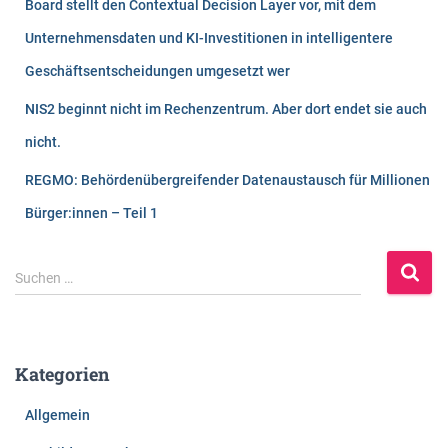
Board stellt den Contextual Decision Layer vor, mit dem
Unternehmensdaten und KI-Investitionen in intelligentere
Geschäftsentscheidungen umgesetzt wer
NIS2 beginnt nicht im Rechenzentrum. Aber dort endet sie auch
nicht.
REGMO: Behördenübergreifender Datenaustausch für Millionen
Bürger:innen – Teil 1
S
Suchen …
u
c
h
e
Kategorien
n
n
Allgemein
a
c