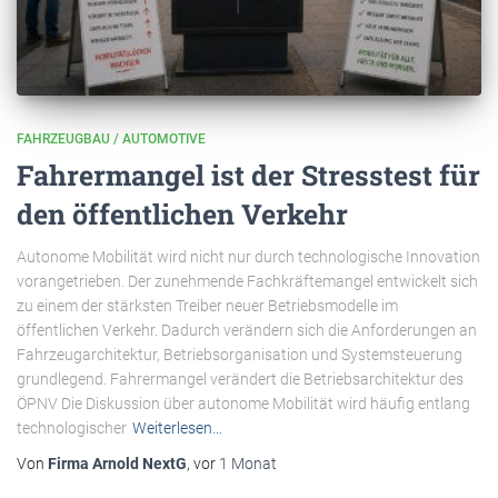
FAHRZEUGBAU / AUTOMOTIVE
Fahrermangel ist der Stresstest für
den öffentlichen Verkehr
Autonome Mobilität wird nicht nur durch technologische Innovation
vorangetrieben. Der zunehmende Fachkräftemangel entwickelt sich
zu einem der stärksten Treiber neuer Betriebsmodelle im
öffentlichen Verkehr. Dadurch verändern sich die Anforderungen an
Fahrzeugarchitektur, Betriebsorganisation und Systemsteuerung
grundlegend. Fahrermangel verändert die Betriebsarchitektur des
ÖPNV Die Diskussion über autonome Mobilität wird häufig entlang
technologischer
Weiterlesen…
Von
Firma Arnold NextG
, vor
1 Monat