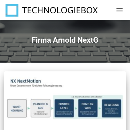
NAVIG
UMSC
Firma Arnold NextG