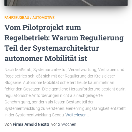
FAHRZEUGBAU / AUTOMOTIVE
Vom Pilotprojekt zum
Regelbetrieb: Warum Regulierung
Teil der Systemarchitektur
autonomer Mobilität ist
Nach Maßstab, Systemarchitektur, Verantwortung, Vertrauen und
Regelbetrieb schließt sich mit der Regulierung der Kreis dieser
Blogserie. Autonome Mobilität scheitert heute kaum mehr an
fehlenden Gesetzen. Die eigentliche Herausforderung besteht darin,
regulatorische Anforderungen nicht als nachgelagerte
Genehmigung, sondern als festen Bestandteil der
Systementwicklung zu verstehen. Genehmigungsfähigkeit entsteht
in der Systementwicklung Genau
Weiterlesen…
Von
Firma Arnold NextG
, vor
2 Wochen