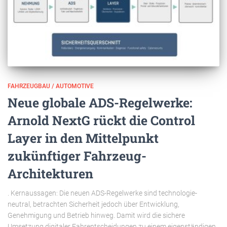
FAHRZEUGBAU / AUTOMOTIVE
Neue globale ADS-Regelwerke:
Arnold NextG rückt die Control
Layer in den Mittelpunkt
zukünftiger Fahrzeug-
Architekturen
. Kernaussagen: Die neuen ADS-Regelwerke sind technologie-
neutral, betrachten Sicherheit jedoch über Entwicklung,
Genehmigung und Betrieb hinweg. Damit wird die sichere
Umsetzung digitaler Fahrentscheidungen zu einem eigenständigen