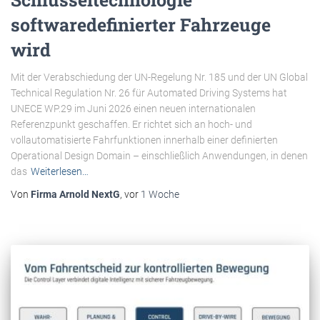
softwaredefinierter Fahrzeuge
wird
Mit der Verabschiedung der UN-Regelung Nr. 185 und der UN Global
Technical Regulation Nr. 26 für Automated Driving Systems hat
UNECE WP.29 im Juni 2026 einen neuen internationalen
Referenzpunkt geschaffen. Er richtet sich an hoch- und
vollautomatisierte Fahrfunktionen innerhalb einer definierten
Operational Design Domain – einschließlich Anwendungen, in denen
das
Weiterlesen…
Von
Firma Arnold NextG
, vor
1 Woche