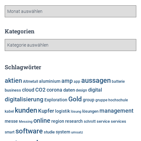
A
r
c
h
Kategorien
i
K
v
a
t
e
Schlagwörter
g
o
aussagen
aktien
amp
aluminium
Altmetall
app
batterie
r
cloud
CO2
corona
digital
daten
business
i
design
e
Gold
digitalisierung
Exploration
group
gruppe
hochschule
n
kunden
Kupfer
management
logistik
lösungen
kabel
lösung
online
messe
region
research
service
services
Messing
schrott
software
system
studie
smart
umsatz