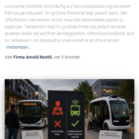
Autonome Mobilität wird häufig auf die Automatisierung einzelner
Fahrzeuge reduziert. Ihr größtes Potenzial liegt jedoch darin, den
öffentlichen Nahverkehr durch neue Betriebsmodelle gezielt zu
ergänzen. Tatsächlich liegt ihr größtes Potenzial jedoch an einer
anderen Stelle: Sie eröffnet die Möglichkeit, öffentliche Mobilität dort
zu verbessern, wo klassische Linienverkehre an ihre Grenzen
Weiterlesen…
Von
Firma Arnold NextG
, vor
3 Wochen