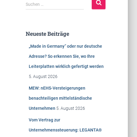
S
Suchen …
u
c
h
e
Neueste Beiträge
n
n
„Made in Germany“ oder nur deutsche
a
c
Adresse? So erkennen Sie, wo Ihre
h
Leiterplatten wirklich gefertigt werden
:
5. August 2026
MEW: nEHS-Versteigerungen
benachteiligen mittelständische
Unternehmen
5. August 2026
Vom Vertrag zur
Unternehmenssteuerung: LEGANTA®