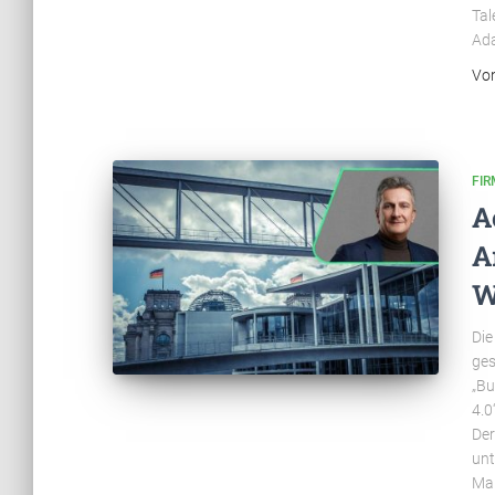
Tal
Ad
Vo
FI
A
A
W
Die
ges
„Bu
4.0
Der
unt
Mar