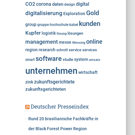
e
CO2
corona
digital
daten
design
n
Gold
digitalisierung
Exploration
kunden
group
gruppe
hochschule
kabel
Kupfer
logistik
lösungen
lösung
online
management
messe
Messing
region
research
service
services
schrott
software
system
studie
smart
umsatz
unternehmen
wirtschaft
zukunftsgerichtete
zink
zukunftsgerichteten
Deutscher Presseindex
Rund 20 brasilianische Fachkräfte in
der Black Forest Power Region