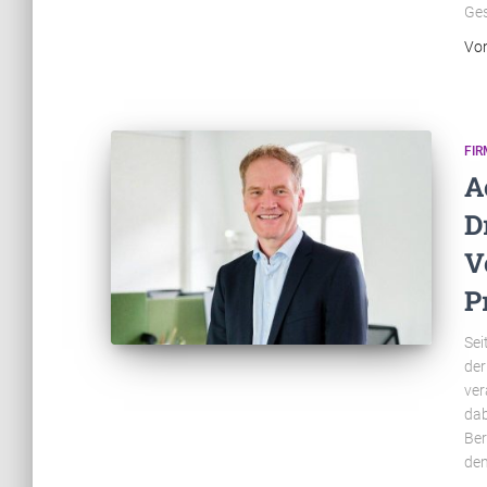
Ges
Vo
FI
A
D
V
P
Sei
der
ver
dab
Ber
den