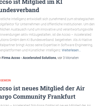
ccso ist Mitglied im KI
undesverband
stliche Intelligenz entwickelt sich zunehmend zum strategischen
olgsfaktor für Unternehmen und öffentliche Institutionen. Um den
hlichen Austausch rund um innovative und verantwortungsvolle
Anwendungen aktiv mitzugestalten, ist die Accso – Accelerated
utions GmbH dem KI Bundesverband. beigetreten. Als AI-Native
italpartner bringt Accso seine Expertise in Software Engineering,
enplattformen und Künstlicher Intelligenz
Weiterlesen…
n
Firma Accso - Accelerated Solutions
, vor
3 Monaten
LGEMEIN
ccso ist neues Mitglied der Air
argo Community Frankfurt
 Accso – Accelerated Solutions GmbH ist neues Mitglied der Air