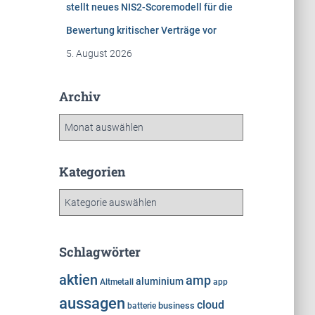
stellt neues NIS2-Scoremodell für die
Bewertung kritischer Verträge vor
5. August 2026
Archiv
A
r
c
h
Kategorien
i
K
v
a
t
e
Schlagwörter
g
o
aktien
amp
aluminium
Altmetall
app
r
aussagen
cloud
i
business
batterie