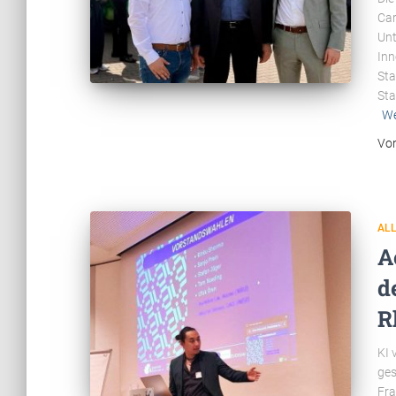
Car
Unt
Inn
Sta
Sta
We
Vo
AL
A
d
R
KI 
ges
Fra