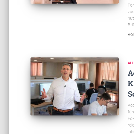
For
zus
nut
Brü
Vo
AL
A
K
S
Acc
füh
Fok
rei
int