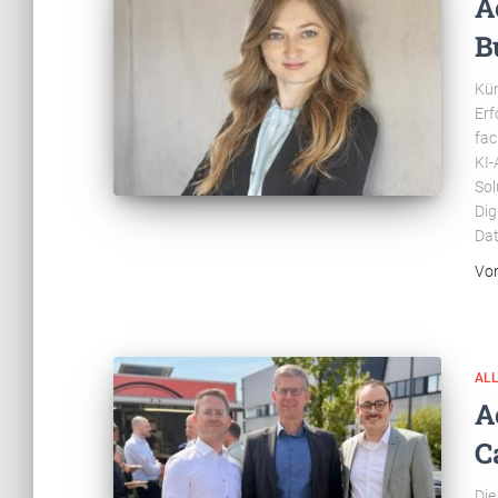
A
B
Kün
Erf
fac
KI-
Sol
Dig
Dat
Vo
AL
A
C
Die