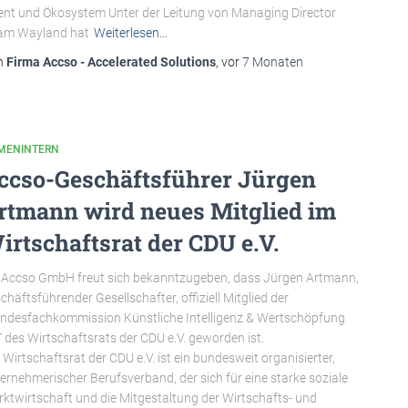
ent und Ökosystem Unter der Leitung von Managing Director
am Wayland hat
Weiterlesen…
n
Firma Accso - Accelerated Solutions
, vor
7 Monaten
RMENINTERN
ccso-Geschäftsführer Jürgen
rtmann wird neues Mitglied im
irtschaftsrat der CDU e.V.
 Accso GmbH freut sich bekanntzugeben, dass Jürgen Artmann,
chäftsführender Gesellschafter, offiziell Mitglied der
ndesfachkommission Künstliche Intelligenz & Wertschöpfung
“ des Wirtschaftsrats der CDU e.V. geworden ist.
 Wirtschaftsrat der CDU e.V. ist ein bundesweit organisierter,
ernehmerischer Berufsverband, der sich für eine starke soziale
ktwirtschaft und die Mitgestaltung der Wirtschafts- und