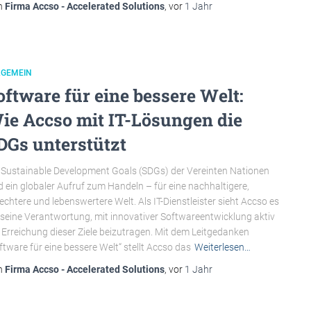
n
Firma Accso - Accelerated Solutions
, vor
1 Jahr
LGEMEIN
oftware für eine bessere Welt:
ie Accso mit IT-Lösungen die
DGs unterstützt
 Sustainable Development Goals (SDGs) der Vereinten Nationen
d ein globaler Aufruf zum Handeln – für eine nachhaltigere,
echtere und lebenswertere Welt. Als IT-Dienstleister sieht Accso es
 seine Verantwortung, mit innovativer Softwareentwicklung aktiv
 Erreichung dieser Ziele beizutragen. Mit dem Leitgedanken
ftware für eine bessere Welt“ stellt Accso das
Weiterlesen…
n
Firma Accso - Accelerated Solutions
, vor
1 Jahr