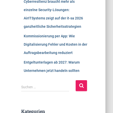
Cyberresilienz braucht mehr als
einzelne Security-Lösungen:
AirITSystems zeigt auf der it-sa 2026
ganzheitliche Sicherheitsstrategien
Kommissionierung per App: Wie
Digitalisierung Fehler und Kosten in der
Auftragsbearbeitung reduziert
Entgeltunterlagen ab 2027: Warum
Unternehmen jetzt handeln sollten
S
Suchen …
u
c
h
e
Kategorien
n