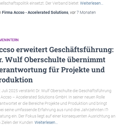
ellschaftspolitik einsetzt. Der Verband bietet
Weiterlesen…
n
Firma Accso - Accelerated Solutions
, vor
7 Monaten
RMENINTERN
ccso erweitert Geschäftsführung:
r. Wulf Oberschulte übernimmt
erantwortung für Projekte und
roduktion
t Juli 2025 verstärkt Dr. Wulf Oberschulte die Geschäftsführung
 Accso – Accelerated Solutions GmbH. In seiner neuen Rolle
antwortet er die Bereiche Projekte und Produktion und bringt
ei seine umfassende Erfahrung aus rund drei Jahrzehnten IT-
atung ein. Der Fokus liegt auf einer konsequenten Ausrichtung an
 Zielen der Kunden
Weiterlesen…