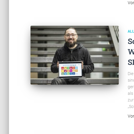
Vo
AL
S
W
S
Die
sin
ger
als
zur
„So
Vo