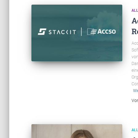
AL
A
R
Acc
Sof
von
Dam
ein
Org
Com
We
Vo
AL