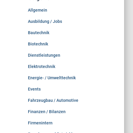
n
Allgemein
a
c
Ausbildung / Jobs
h
:
Bautechnik
Biotechnik
Dienstleistungen
Elektrotechnik
Energie- / Umwelttechnik
Events
Fahrzeugbau / Automotive
Finanzen / Bilanzen
Firmenintern