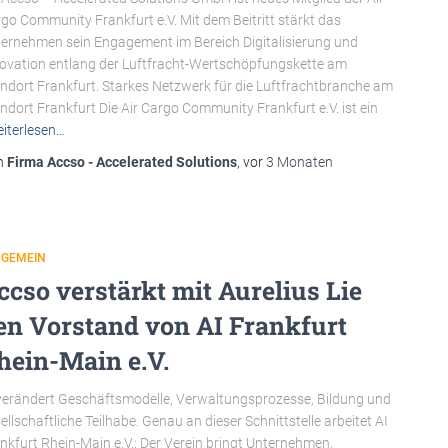
go Community Frankfurt e.V. Mit dem Beitritt stärkt das
ernehmen sein Engagement im Bereich Digitalisierung und
ovation entlang der Luftfracht-Wertschöpfungskette am
ndort Frankfurt. Starkes Netzwerk für die Luftfrachtbranche am
ndort Frankfurt Die Air Cargo Community Frankfurt e.V. ist ein
iterlesen…
n
Firma Accso - Accelerated Solutions
, vor
3 Monaten
LGEMEIN
ccso verstärkt mit Aurelius Lie
en Vorstand von AI Frankfurt
hein-Main e.V.
verändert Geschäftsmodelle, Verwaltungsprozesse, Bildung und
ellschaftliche Teilhabe. Genau an dieser Schnittstelle arbeitet AI
nkfurt Rhein-Main e.V.: Der Verein bringt Unternehmen,