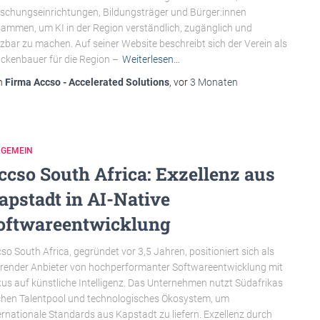
schungseinrichtungen, Bildungsträger und Bürger:innen
ammen, um KI in der Region verständlich, zugänglich und
zbar zu machen. Auf seiner Website beschreibt sich der Verein als
ckenbauer für die Region –
Weiterlesen…
n
Firma Accso - Accelerated Solutions
, vor
3 Monaten
LGEMEIN
ccso South Africa: Exzellenz aus
apstadt in AI-Native
oftwareentwicklung
so South Africa, gegründet vor 3,5 Jahren, positioniert sich als
render Anbieter von hochperformanter Softwareentwicklung mit
us auf künstliche Intelligenz. Das Unternehmen nutzt Südafrikas
chen Talentpool und technologisches Ökosystem, um
ernationale Standards aus Kapstadt zu liefern. Exzellenz durch