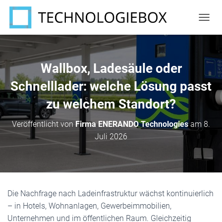
N
A
V
I
G
Wallbox, Ladesäule oder
A
T
Schnelllader: welche Lösung passt
I
zu welchem Standort?
O
N
U
Veröffentlicht von
Firma ENERANDO Technologies
am
8.
M
Juli 2026
S
C
H
A
L
T
Die Nachfrage nach Ladeinfrastruktur wächst kontinuierlich
E
N
– in Hotels, Wohnanlagen, Gewerbeimmobilien,
Unternehmen und im öffentlichen Raum. Gleichzeitig