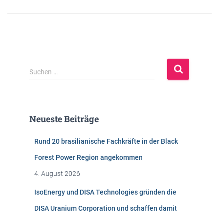
S
Suchen …
u
c
h
e
Neueste Beiträge
n
n
Rund 20 brasilianische Fachkräfte in der Black
a
c
Forest Power Region angekommen
h
4. August 2026
:
IsoEnergy und DISA Technologies gründen die
DISA Uranium Corporation und schaffen damit