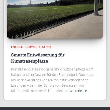
ENERGIE- / UMWELTTECHNIK
Smarte Entwässerung für
Kunstrasenplätze
Kunstrasenplätze sind ganzjährig nutzbar, pflegeleicht,
haltbar und ein Gewinn für den Breitensport. Doch das
Risiko des Austrags von Mikroplastik verlangt nach
Lösungen – denn der Schutz von Gewässern vor
Mikroplastik ist essentiell und zählt zu
Weiterlesen…