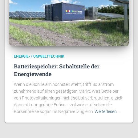
ENERGIE- / UMWELTTECHNIK
Batteriespeicher: Schaltstelle der
Energiewende
Wenn die Sonne am höchsten steht, trifft Solarstrom
zunehmend auf einen gesättigten Markt. Was Betreiber
von Photovoltaikanlagen nicht selbst verbrauchen, erzielt
dann oft nur geringe Erlöse – zeitweise rutschen die
Börsenpreise sogar ins Negative. Zugleich
Weiterlesen…