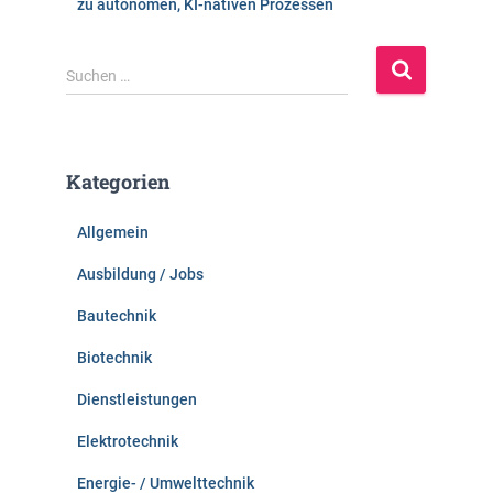
zu autonomen, KI-nativen Prozessen
S
Suchen …
u
c
h
e
Kategorien
n
n
Allgemein
a
c
Ausbildung / Jobs
h
:
Bautechnik
Biotechnik
Dienstleistungen
Elektrotechnik
Energie- / Umwelttechnik