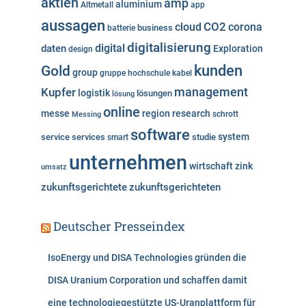
aktien
amp
aluminium
Altmetall
app
r
aussagen
i
cloud
CO2
corona
business
batterie
e
digitalisierung
digital
daten
Exploration
design
n
kunden
Gold
group
gruppe
hochschule
kabel
Kupfer
management
logistik
lösungen
lösung
online
messe
region
research
Messing
schrott
software
system
service
services
studie
smart
unternehmen
wirtschaft
zink
umsatz
zukunftsgerichtete
zukunftsgerichteten
Deutscher Presseindex
IsoEnergy und DISA Technologies gründen die
DISA Uranium Corporation und schaffen damit
eine technologiegestützte US-Uranplattform für