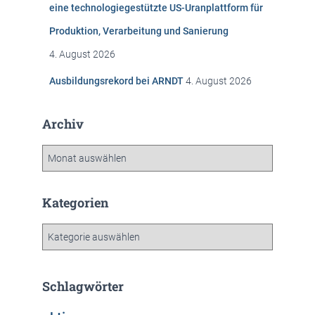
eine technologiegestützte US-Uranplattform für
Produktion, Verarbeitung und Sanierung
4. August 2026
Ausbildungsrekord bei ARNDT
4. August 2026
Archiv
A
r
c
h
Kategorien
i
v
K
a
t
e
Schlagwörter
g
o