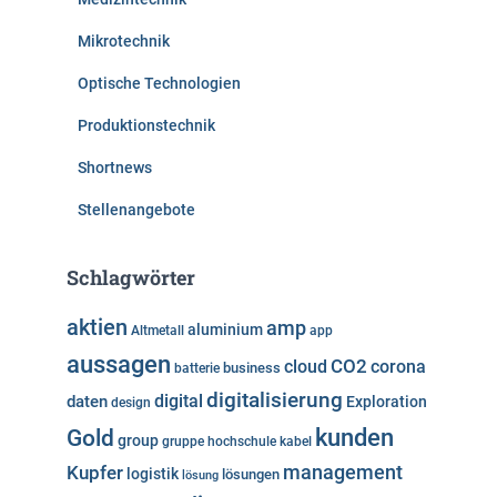
Mikrotechnik
Optische Technologien
Produktionstechnik
Shortnews
Stellenangebote
Schlagwörter
aktien
amp
aluminium
Altmetall
app
aussagen
cloud
CO2
corona
business
batterie
digitalisierung
digital
daten
Exploration
design
kunden
Gold
group
gruppe
hochschule
kabel
Kupfer
management
logistik
lösungen
lösung