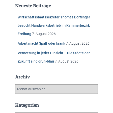
e
Neueste Beiträge
n
n
Wirtschaftsstaatssekretär Thomas Dörflinger
a
c
besucht Handwerksbetrieb im Kammerbezirk
h
Freiburg
7. August 2026
:
Arbeit macht Spaß oder krank
7. August 2026
Vernetzung in jeder Hinsicht – Die Städte der
Zukunft sind grün-blau
7. August 2026
Archiv
A
r
c
h
Kategorien
i