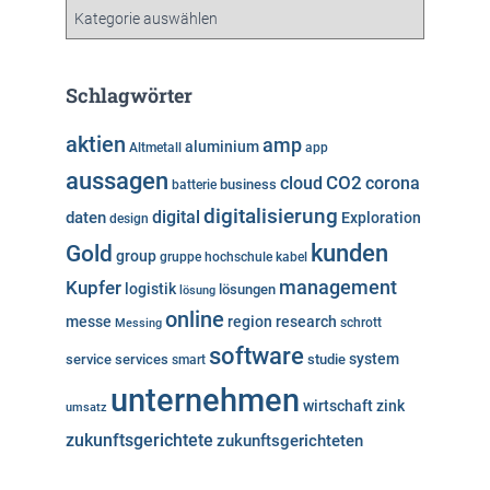
v
K
a
t
e
Schlagwörter
g
o
aktien
amp
aluminium
Altmetall
app
r
aussagen
i
cloud
CO2
corona
business
batterie
e
digitalisierung
digital
daten
Exploration
design
n
kunden
Gold
group
gruppe
hochschule
kabel
Kupfer
management
logistik
lösungen
lösung
online
messe
region
research
Messing
schrott
software
system
service
services
studie
smart
unternehmen
wirtschaft
zink
umsatz
zukunftsgerichtete
zukunftsgerichteten