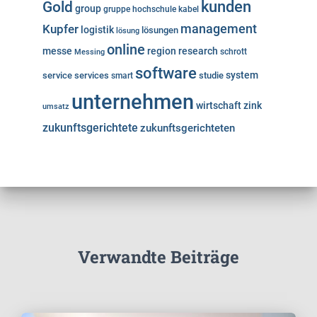
kunden
Gold
group
gruppe
hochschule
kabel
Kupfer
management
logistik
lösungen
lösung
online
messe
region
research
Messing
schrott
software
system
service
services
studie
smart
unternehmen
wirtschaft
zink
umsatz
zukunftsgerichtete
zukunftsgerichteten
Verwandte Beiträge