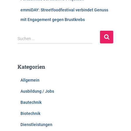
emmiDAY: Streetfoodfestival verbindet Genuss
mit Engagement gegen Brustkrebs
S
Suchen …
u
c
h
e
Kategorien
n
n
Allgemein
a
c
Ausbildung / Jobs
h
:
Bautechnik
Biotechnik
Dienstleistungen