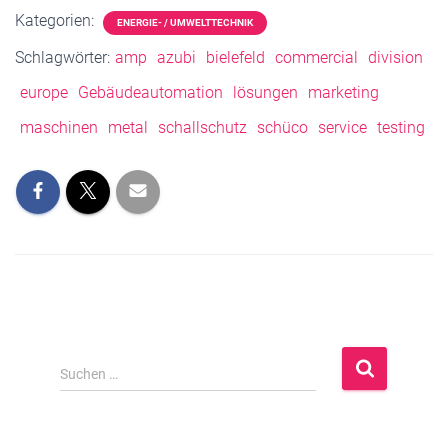
Kategorien:
ENERGIE- / UMWELTTECHNIK
Schlagwörter:
amp
azubi
bielefeld
commercial
division
europe
Gebäudeautomation
lösungen
marketing
maschinen
metal
schallschutz
schüco
service
testing
S
Suchen …
u
c
h