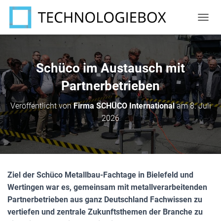
N
A
V
I
G
Schüco im Austausch mit
A
T
Partnerbetrieben
I
O
Veröffentlicht von
Firma SCHÜCO International
am
8. Juli
N
2026
U
M
S
C
H
A
Ziel der Schüco Metallbau-Fachtage in Bielefeld und
L
T
Wertingen war es, gemeinsam mit metallverarbeitenden
E
Partnerbetrieben aus ganz Deutschland Fachwissen zu
N
vertiefen und zentrale Zukunftsthemen der Branche zu