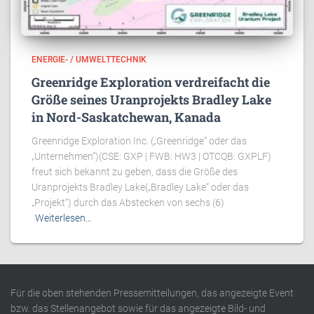
ENERGIE- / UMWELTTECHNIK
Greenridge Exploration verdreifacht die
Größe seines Uranprojekts Bradley Lake
in Nord-Saskatchewan, Kanada
Greenridge Exploration Inc. („Greenridge“ oder das
„Unternehmen“)(CSE: GXP | FWB: HW3 | OTCQB: GXPLF)
freut sich bekannt zu geben, dass die Größe des
Uranprojekts Bradley Lake(„Bradley Lake“ oder das
„Projekt“) durch das Abstecken von sechs (6)
Weiterlesen…
Für die oben stehenden Pressemitteilungen, das angezeigte Event
bzw. das Stellenangebot sowie für das angezeigte Bild- und