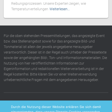
Reibungsprozessen. Unsere Experten zeigen, wie
Temperaturverteilungen
Weiterlesen…
Für die oben stehenden Pressemitteilungen, das angezeigte Event
bzw. das Stellenangebot sowie für das angezeigte Bild- und
Tonmaterial ist allein der jeweils angegebene Herausgeber
verantwortlich. Dieser ist in der Regel auch Urheber der Pressetexte
sowie der angehängten Bild-, Ton- und Informationsmaterialien. Die
Nutzung von hier veröffentlichten Informationen zur
Eigeninformation und redaktionellen Weiterverarbeitung ist in der
Regel kostenfrei. Bitte klären Sie vor einer Weiterverwendung
urheberrechtliche Fragen mit dem angegebenen Herausgeber.
DATENSCHUTZERKLÄRUNG
IMPRESSUM
KONTAKT
Durch die Nutzung dieser Website erklären Sie sich damit
einverstanden, dass unsere Dienste Cookies verwenden.