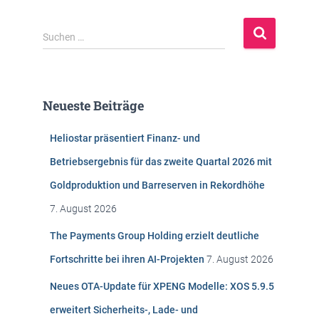
S
Suchen …
u
c
h
e
Neueste Beiträge
n
n
Heliostar präsentiert Finanz- und
a
c
Betriebsergebnis für das zweite Quartal 2026 mit
h
Goldproduktion und Barreserven in Rekordhöhe
:
7. August 2026
The Payments Group Holding erzielt deutliche
Fortschritte bei ihren AI-Projekten
7. August 2026
Neues OTA-Update für XPENG Modelle: XOS 5.9.5
erweitert Sicherheits-, Lade- und