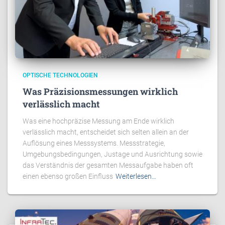
OPTISCHE TECHNOLOGIEN
Was Präzisionsmessungen wirklich
verlässlich macht
Was eine hochpräzise Messung am Ende wirklich
verlässlich macht, entscheidet sich selten allein an der
Auflösung eines Messsystems. Messstrategie,
Umgebungsbedingungen, Justage und Ausrichtung sowie
das Verständnis der gesamten Messaufgabe haben oft
einen ebenso großen Einfluss
Weiterlesen…