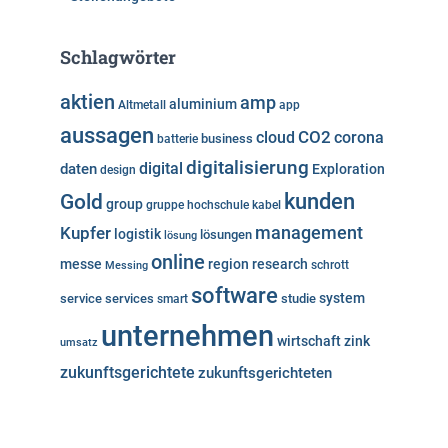
Schlagwörter
aktien
amp
aluminium
Altmetall
app
aussagen
cloud
CO2
corona
business
batterie
digitalisierung
digital
daten
Exploration
design
kunden
Gold
group
gruppe
hochschule
kabel
Kupfer
management
logistik
lösungen
lösung
online
messe
region
research
Messing
schrott
software
system
service
services
studie
smart
unternehmen
wirtschaft
zink
umsatz
zukunftsgerichtete
zukunftsgerichteten