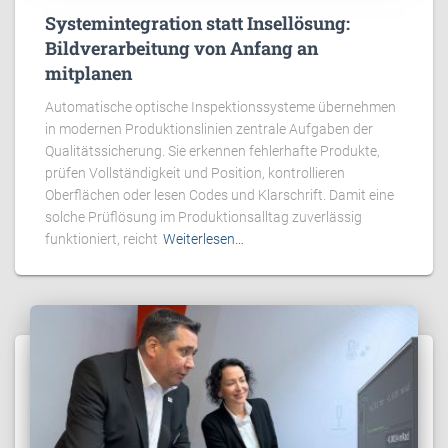
Systemintegration statt Insellösung:
Bildverarbeitung von Anfang an
mitplanen
Automatische optische Inspektionssysteme übernehmen
in modernen Produktionslinien zentrale Aufgaben der
Qualitätssicherung. Sie erkennen fehlerhafte Produkte,
prüfen Vollständigkeit und Position, kontrollieren
Oberflächen oder lesen Codes und Klarschrift. Damit eine
solche Prüflösung im Produktionsalltag zuverlässig
funktioniert, reicht
Weiterlesen…