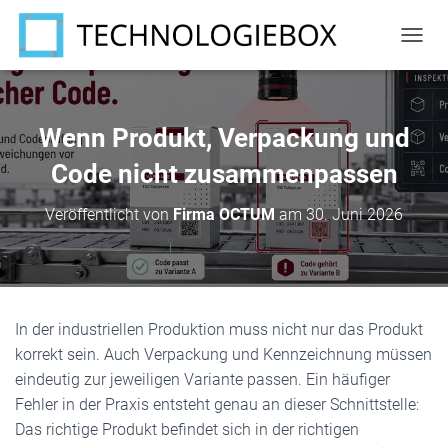
N
A
V
I
G
Wenn Produkt, Verpackung und
A
T
Code nicht zusammenpassen
I
O
Veröffentlicht von
Firma OCTUM
am
30. Juni 2026
N
U
M
S
C
H
In der industriellen Produktion muss nicht nur das Produkt
A
korrekt sein. Auch Verpackung und Kennzeichnung müssen
L
T
eindeutig zur jeweiligen Variante passen. Ein häufiger
E
Fehler in der Praxis entsteht genau an dieser Schnittstelle:
N
Das richtige Produkt befindet sich in der richtigen