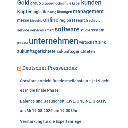
kunden
Gold
group
gruppe
hochschule
kabel
Kupfer
management
logistik
lösungen
lösung
online
messe
region
research
Messing
schrott
software
system
service
services
studie
smart
unternehmen
wirtschaft
zink
umsatz
zukunftsgerichtete
zukunftsgerichteten
Deutscher Presseindex
Crawford erreicht Bundesmeilenstein – jetzt geht
es in die finale Phase!
Balance und Gesundheit: LIVE, ONLINE, GRATIS
am Mi 19.08.2026 um 19:00 Uhr
Verstärkung für die Expertenriege