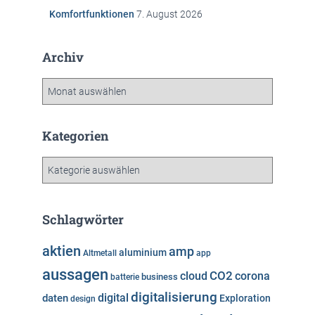
Komfortfunktionen
7. August 2026
Archiv
A
r
c
h
Kategorien
i
v
K
a
t
e
Schlagwörter
g
o
aktien
amp
aluminium
Altmetall
app
r
aussagen
i
cloud
CO2
corona
business
batterie
e
digitalisierung
digital
daten
Exploration
design
n