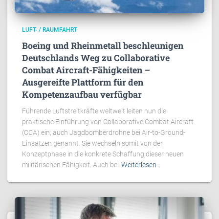
LUFT- / RAUMFAHRT
Boeing und Rheinmetall beschleunigen
Deutschlands Weg zu Collaborative
Combat Aircraft-Fähigkeiten –
Ausgereifte Plattform für den
Kompetenzaufbau verfügbar
Führende Luftstreitkräfte weltweit leiten nun die
praktische Einführung von Collaborative Combat Aircraft
(CCA) ein, auch Jagdbomberdrohne bei Air-to-Ground-
Einsätzen genannt. Sie wechseln somit von der
Konzeptphase in die konkrete Schaffung dieser neuen
militärischen Fähigkeit. Auch bei
Weiterlesen…