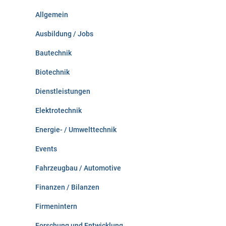
n
Allgemein
a
c
Ausbildung / Jobs
h
:
Bautechnik
Biotechnik
Dienstleistungen
Elektrotechnik
Energie- / Umwelttechnik
Events
Fahrzeugbau / Automotive
Finanzen / Bilanzen
Firmenintern
Forschung und Entwicklung