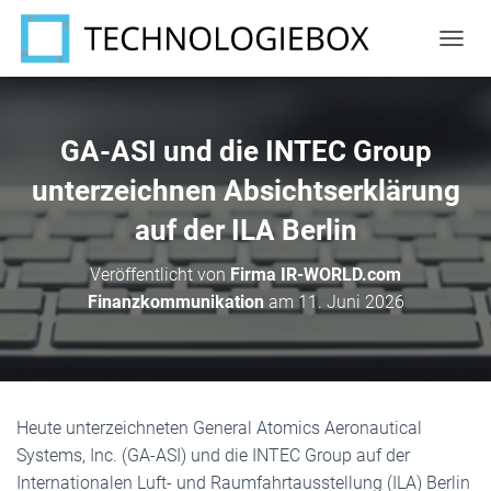
N
A
V
I
G
GA-ASI und die INTEC Group
A
T
unterzeichnen Absichtserklärung
I
auf der ILA Berlin
O
N
U
Veröffentlicht von
Firma IR-WORLD.com
M
Finanzkommunikation
am
11. Juni 2026
S
C
H
A
L
T
Heute unterzeichneten General Atomics Aeronautical
E
N
Systems, Inc. (GA-ASI) und die INTEC Group auf der
Internationalen Luft- und Raumfahrtausstellung (ILA) Berlin