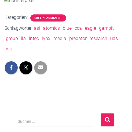
Kategorien:
LUFT- / RAUMFAHRT
Schlagwörter:
asi
atomics
blue
cca
eagle
gambit
group
ila
Intec
lynx
media
predator
research
uas
yfq
S
Suchen …
u