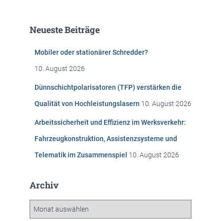
c
h
e
Neueste Beiträge
n
n
Mobiler oder stationärer Schredder?
a
c
10. August 2026
h
:
Dünnschichtpolarisatoren (TFP) verstärken die
Qualität von Hochleistungslasern
10. August 2026
Arbeitssicherheit und Effizienz im Werksverkehr:
Fahrzeugkonstruktion, Assistenzsysteme und
Telematik im Zusammenspiel
10. August 2026
Archiv
A
r