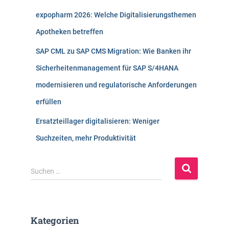
expopharm 2026: Welche Digitalisierungsthemen
Apotheken betreffen
SAP CML zu SAP CMS Migration: Wie Banken ihr
Sicherheitenmanagement für SAP S/4HANA
modernisieren und regulatorische Anforderungen
erfüllen
Ersatzteillager digitalisieren: Weniger
Suchzeiten, mehr Produktivität
S
Suchen …
u
c
h
e
Kategorien
n