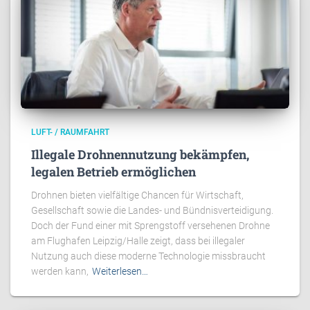
LUFT- / RAUMFAHRT
Illegale Drohnennutzung bekämpfen,
legalen Betrieb ermöglichen
Drohnen bieten vielfältige Chancen für Wirtschaft,
Gesellschaft sowie die Landes- und Bündnisverteidigung.
Doch der Fund einer mit Sprengstoff versehenen Drohne
am Flughafen Leipzig/Halle zeigt, dass bei illegaler
Nutzung auch diese moderne Technologie missbraucht
werden kann,
Weiterlesen…