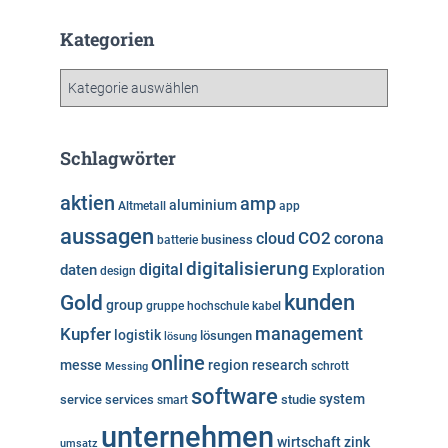
c
h
Kategorien
i
v
K
a
t
e
Schlagwörter
g
o
aktien
amp
aluminium
Altmetall
app
r
aussagen
i
cloud
CO2
corona
business
batterie
e
digitalisierung
digital
daten
Exploration
design
n
kunden
Gold
group
gruppe
hochschule
kabel
Kupfer
management
logistik
lösungen
lösung
online
messe
region
research
Messing
schrott
software
system
service
services
studie
smart
unternehmen
wirtschaft
zink
umsatz