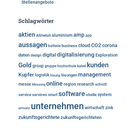
Stellenangebote
Schlagwörter
aktien
amp
aluminium
Altmetall
app
aussagen
cloud
CO2
corona
business
batterie
digitalisierung
digital
daten
Exploration
design
kunden
Gold
group
gruppe
hochschule
kabel
Kupfer
management
logistik
lösungen
lösung
online
messe
region
research
Messing
schrott
software
system
service
services
studie
smart
unternehmen
wirtschaft
zink
umsatz
zukunftsgerichtete
zukunftsgerichteten