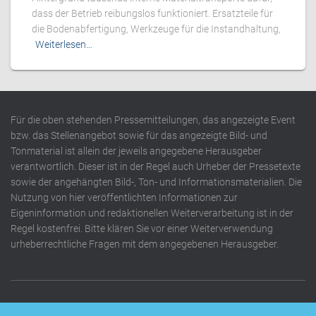
dass der Betrieb reibungslos funktioniert. Ersatzteile für
die Bodenabfertigung, Werkzeuge für die Instandhaltung,
Weiterlesen…
Für die oben stehenden Pressemitteilungen, das angezeigte Event
bzw. das Stellenangebot sowie für das angezeigte Bild- und
Tonmaterial ist allein der jeweils angegebene Herausgeber
verantwortlich. Dieser ist in der Regel auch Urheber der Pressetexte
sowie der angehängten Bild-, Ton- und Informationsmaterialien. Die
Nutzung von hier veröffentlichten Informationen zur
Eigeninformation und redaktionellen Weiterverarbeitung ist in der
Regel kostenfrei. Bitte klären Sie vor einer Weiterverwendung
urheberrechtliche Fragen mit dem angegebenen Herausgeber.
DATENSCHUTZERKLÄRUNG
IMPRESSUM
KONTAKT