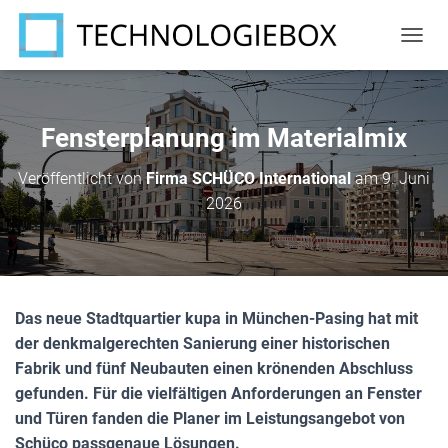
N
A
V
I
G
Fensterplanung im Materialmix
A
T
Veröffentlicht von
Firma SCHÜCO International
am
9. Juni
I
2026
O
N
U
M
S
C
Das neue Stadtquartier kupa in München-Pasing hat mit
H
A
der denkmalgerechten Sanierung einer historischen
L
Fabrik und fünf Neubauten einen krönenden Abschluss
T
gefunden. Für die vielfältigen Anforderungen an Fenster
E
N
und Türen fanden die Planer im Leistungsangebot von
Schüco passgenaue Lösungen.