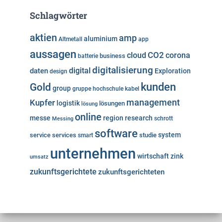
Schlagwörter
aktien
amp
aluminium
Altmetall
app
aussagen
cloud
CO2
corona
business
batterie
digitalisierung
digital
daten
Exploration
design
kunden
Gold
group
gruppe
hochschule
kabel
Kupfer
management
logistik
lösungen
lösung
online
messe
region
research
Messing
schrott
software
system
service
services
studie
smart
unternehmen
wirtschaft
zink
umsatz
zukunftsgerichtete
zukunftsgerichteten