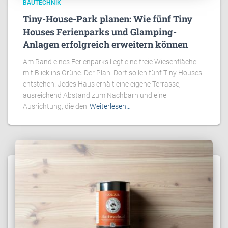
BAUTECHNIK
Tiny-House-Park planen: Wie fünf Tiny
Houses Ferienparks und Glamping-
Anlagen erfolgreich erweitern können
Am Rand eines Ferienparks liegt eine freie Wiesenfläche
mit Blick ins Grüne. Der Plan: Dort sollen fünf Tiny Houses
entstehen. Jedes Haus erhält eine eigene Terrasse,
ausreichend Abstand zum Nachbarn und eine
Ausrichtung, die den
Weiterlesen…