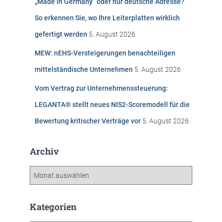
„Made in Germany“ oder nur deutsche Adresse?
a
c
So erkennen Sie, wo Ihre Leiterplatten wirklich
h
gefertigt werden
5. August 2026
:
MEW: nEHS-Versteigerungen benachteiligen
mittelständische Unternehmen
5. August 2026
Vom Vertrag zur Unternehmenssteuerung:
LEGANTA® stellt neues NIS2-Scoremodell für die
Bewertung kritischer Verträge vor
5. August 2026
Archiv
A
r
c
h
Kategorien
i