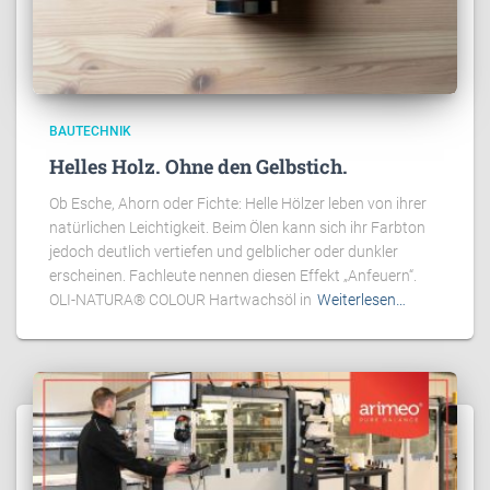
BAUTECHNIK
Helles Holz. Ohne den Gelbstich.
Ob Esche, Ahorn oder Fichte: Helle Hölzer leben von ihrer
natürlichen Leichtigkeit. Beim Ölen kann sich ihr Farbton
jedoch deutlich vertiefen und gelblicher oder dunkler
erscheinen. Fachleute nennen diesen Effekt „Anfeuern“.
OLI-NATURA® COLOUR Hartwachsöl in
Weiterlesen…