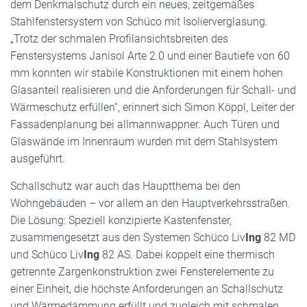
dem Denkmalschutz durch ein neues, zeitgemäßes
Stahlfenstersystem von Schüco mit Isolierverglasung.
„Trotz der schmalen Profilansichtsbreiten des
Fenstersystems Janisol Arte 2.0 und einer Bautiefe von 60
mm konnten wir stabile Konstruktionen mit einem hohen
Glasanteil realisieren und die Anforderungen für Schall- und
Wärmeschutz erfüllen“, erinnert sich Simon Köppl, Leiter der
Fassadenplanung bei allmannwappner. Auch Türen und
Glaswände im Innenraum wurden mit dem Stahlsystem
ausgeführt.
Schallschutz war auch das Hauptthema bei den
Wohngebäuden – vor allem an den Hauptverkehrsstraßen.
Die Lösung: Speziell konzipierte Kastenfenster,
zusammengesetzt aus den Systemen Schüco Liv
Ing
82 MD
und Schüco Liv
Ing
82 AS. Dabei koppelt eine thermisch
getrennte Zargenkonstruktion zwei Fensterelemente zu
einer Einheit, die höchste Anforderungen an Schallschutz
und Wärmedämmung erfüllt und zugleich mit schmalen