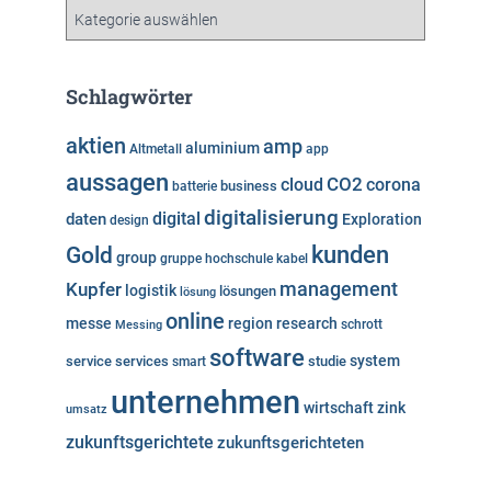
v
K
a
t
e
Schlagwörter
g
o
aktien
amp
aluminium
Altmetall
app
r
aussagen
i
cloud
CO2
corona
business
batterie
e
digitalisierung
digital
daten
Exploration
design
n
kunden
Gold
group
gruppe
hochschule
kabel
Kupfer
management
logistik
lösungen
lösung
online
messe
region
research
Messing
schrott
software
system
service
services
studie
smart
unternehmen
wirtschaft
zink
umsatz
zukunftsgerichtete
zukunftsgerichteten