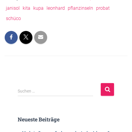
janisol
kita
kupa
leonhard
pflanzinseln
probat
schüco
S
Suchen …
u
c
h
e
Neueste Beiträge
n
n