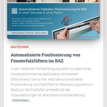
BAUTECHNIK
Automatisierte Positionierung von
Fensterfalzlüftern im BAZ
In der modernen Fensterfertigung zählt vor allem eines:
Prozesssicherheit bei gleichzeitig minimiertem
Zeitaufwand. Genau hier setzt die automatisierte
Positionierung von Falzlüftern im Bearbeitungszentrum
(BAZ) an. Der Falzlüfter arimeo® hat alle
Voraussetzungen für eine solche Automatisierung,
Weiterlesen…