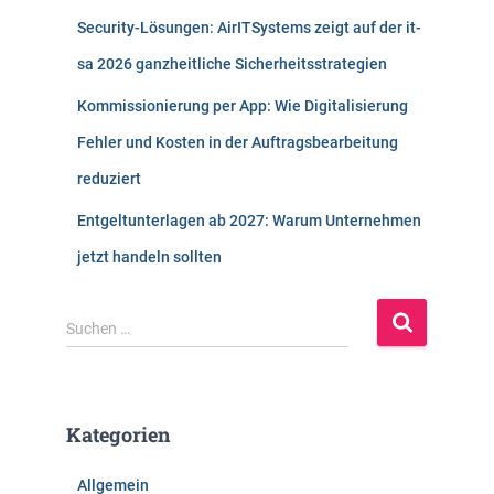
Security-Lösungen: AirITSystems zeigt auf der it-
sa 2026 ganzheitliche Sicherheitsstrategien
Kommissionierung per App: Wie Digitalisierung
Fehler und Kosten in der Auftragsbearbeitung
reduziert
Entgeltunterlagen ab 2027: Warum Unternehmen
jetzt handeln sollten
S
Suchen …
u
c
h
e
Kategorien
n
n
Allgemein
a