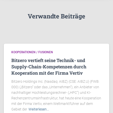
Verwandte Beiträge
KOOPERATIONEN / FUSIONEN
Bitzero vertieft seine Technik- und
Supply-Chain-Kompetenzen durch
Kooperation mit der Firma Vertiv
Bitzero Holdings Inc. (Nasdaq: AIBZ) (CSE: AIBZ.U) (FWB:
000) („Bitzero“ oder das „Unternehmen“), ein Anbieter von
nachhaltiger Hochleistungsrechner- („HPC“) und KI-
Rechenzentrumsinfrastruktur, hat heute eine Kooperation
mit der Firma Vertiv, einem Weltmarktführer auf dem
Gebiet der
Weiterlesen…