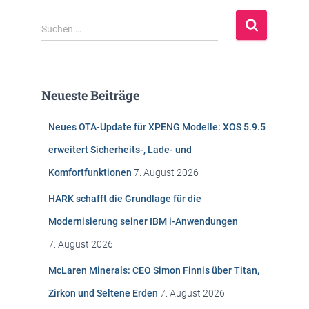
S
Suchen …
u
c
h
e
Neueste Beiträge
n
n
Neues OTA-Update für XPENG Modelle: XOS 5.9.5
a
c
erweitert Sicherheits-, Lade- und
h
Komfortfunktionen
7. August 2026
:
HARK schafft die Grundlage für die
Modernisierung seiner IBM i-Anwendungen
7. August 2026
McLaren Minerals: CEO Simon Finnis über Titan,
Zirkon und Seltene Erden
7. August 2026