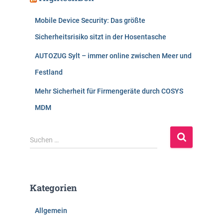
Mobile Device Security: Das größte
Sicherheitsrisiko sitzt in der Hosentasche
AUTOZUG Sylt – immer online zwischen Meer und
Festland
Mehr Sicherheit für Firmengeräte durch COSYS
MDM
S
Suchen …
u
c
h
e
Kategorien
n
n
Allgemein
a