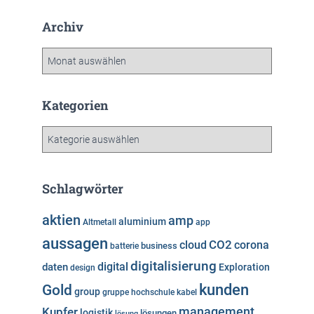
Archiv
A
r
c
h
Kategorien
i
v
K
a
t
e
Schlagwörter
g
o
aktien
amp
aluminium
Altmetall
app
r
aussagen
i
cloud
CO2
corona
business
batterie
e
digitalisierung
digital
daten
Exploration
design
n
kunden
Gold
group
gruppe
hochschule
kabel
Kupfer
management
logistik
lösungen
lösung