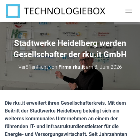
N
A
V
I
G
Stadtwerke Heidelberg werden
A
T
Gesellschafter der rku.it GmbH
I
O
Veröffentlicht von
Firma rku.it
am
8. Juni 2026
N
U
M
S
C
H
Die rku.it erweitert ihren Gesellschafterkreis. Mit dem
A
Beitritt der Stadtwerke Heidelberg beteiligt sich ein
L
T
weiteres kommunales Unternehmen an einem der
E
führenden IT- und Infrastrukturdienstleister für die
N
Energie- und Versorgungswirtschaft. Seit Jahrzehnten