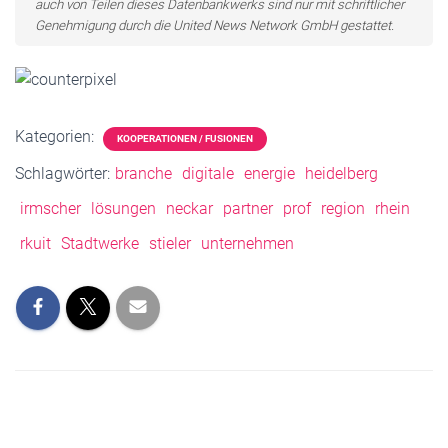
auch von Teilen dieses Datenbankwerks sind nur mit schriftlicher
Genehmigung durch die United News Network GmbH gestattet.
Kategorien:
KOOPERATIONEN / FUSIONEN
Schlagwörter:
branche
digitale
energie
heidelberg
irmscher
lösungen
neckar
partner
prof
region
rhein
rkuit
Stadtwerke
stieler
unternehmen