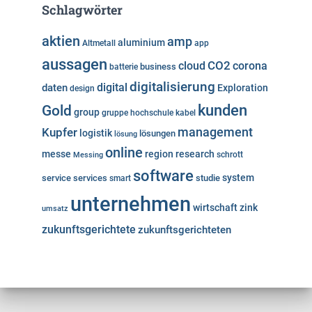
Schlagwörter
aktien
amp
aluminium
Altmetall
app
aussagen
cloud
CO2
corona
business
batterie
digitalisierung
digital
daten
Exploration
design
kunden
Gold
group
gruppe
hochschule
kabel
Kupfer
management
logistik
lösungen
lösung
online
messe
region
research
Messing
schrott
software
system
service
services
studie
smart
unternehmen
wirtschaft
zink
umsatz
zukunftsgerichtete
zukunftsgerichteten