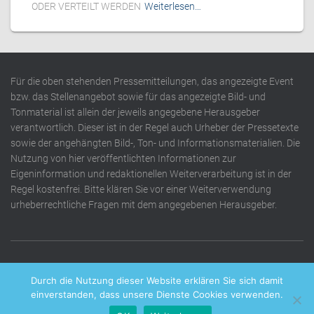
ODER VERTEILT WERDEN
Weiterlesen…
Für die oben stehenden Pressemitteilungen, das angezeigte Event
bzw. das Stellenangebot sowie für das angezeigte Bild- und
Tonmaterial ist allein der jeweils angegebene Herausgeber
verantwortlich. Dieser ist in der Regel auch Urheber der Pressetexte
sowie der angehängten Bild-, Ton- und Informationsmaterialien. Die
Nutzung von hier veröffentlichten Informationen zur
Eigeninformation und redaktionellen Weiterverarbeitung ist in der
Regel kostenfrei. Bitte klären Sie vor einer Weiterverwendung
urheberrechtliche Fragen mit dem angegebenen Herausgeber.
DATENSCHUTZERKLÄRUNG
IMPRESSUM
KONTAKT
Durch die Nutzung dieser Website erklären Sie sich damit
einverstanden, dass unsere Dienste Cookies verwenden.