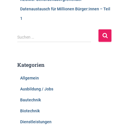
Datenaustausch für Millionen Bürger:innen – Teil
1
S
Suchen …
u
c
h
e
Kategorien
n
n
Allgemein
a
c
Ausbildung / Jobs
h
:
Bautechnik
Biotechnik
Dienstleistungen