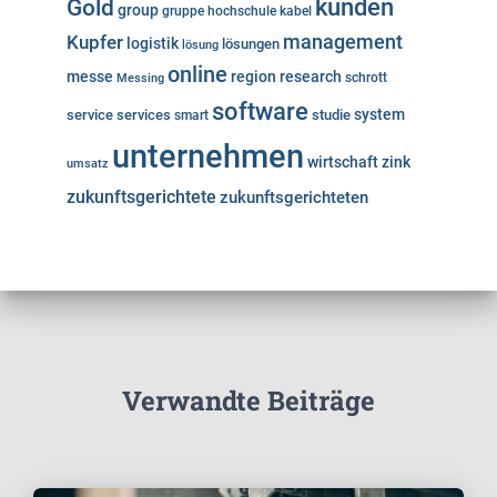
kunden
Gold
group
gruppe
hochschule
kabel
Kupfer
management
logistik
lösungen
lösung
online
messe
region
research
Messing
schrott
software
system
service
services
studie
smart
unternehmen
wirtschaft
zink
umsatz
zukunftsgerichtete
zukunftsgerichteten
Verwandte Beiträge