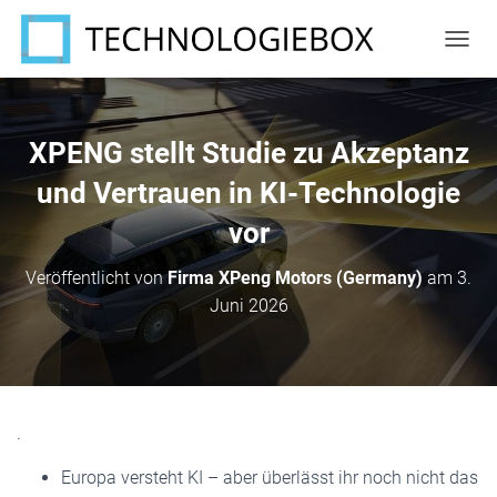
N
A
V
I
G
XPENG stellt Studie zu Akzeptanz
A
T
und Vertrauen in KI-Technologie
I
vor
O
N
U
Veröffentlicht von
Firma XPeng Motors (Germany)
am
3.
M
Juni 2026
S
C
H
A
L
T
.
E
N
Europa versteht KI – aber überlässt ihr noch nicht das