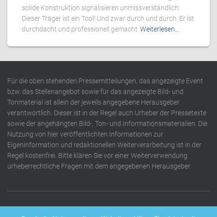
solide Konstruktion signalisieren unmissverständlich:
Dieser Träger ist ein Tool! Und zwar durch und durch. Er ist
durchdacht und professionell gemacht
Weiterlesen…
Für die oben stehenden Pressemitteilungen, das angezeigte Event
bzw. das Stellenangebot sowie für das angezeigte Bild- und
Tonmaterial ist allein der jeweils angegebene Herausgeber
verantwortlich. Dieser ist in der Regel auch Urheber der Pressetexte
sowie der angehängten Bild-, Ton- und Informationsmaterialien. Die
Nutzung von hier veröffentlichten Informationen zur
Eigeninformation und redaktionellen Weiterverarbeitung ist in der
Regel kostenfrei. Bitte klären Sie vor einer Weiterverwendung
urheberrechtliche Fragen mit dem angegebenen Herausgeber.
DATENSCHUTZERKLÄRUNG
IMPRESSUM
KONTAKT