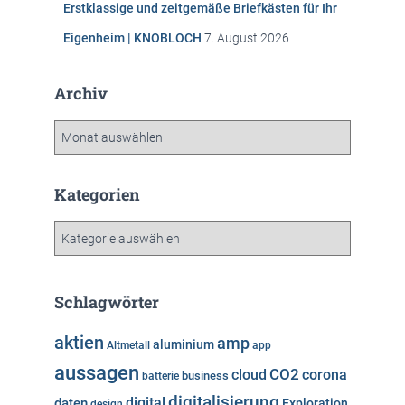
Erstklassige und zeitgemäße Briefkästen für Ihr
Eigenheim | KNOBLOCH
7. August 2026
Archiv
A
r
c
h
Kategorien
i
v
K
a
t
e
Schlagwörter
g
o
aktien
amp
aluminium
Altmetall
app
r
aussagen
i
cloud
CO2
corona
business
batterie
e
digitalisierung
digital
daten
Exploration
design