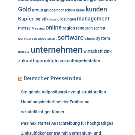
n
kunden
Gold
group
gruppe
hochschule
kabel
Kupfer
management
logistik
lösungen
lösung
online
messe
region
research
Messing
schrott
software
system
service
services
studie
smart
unternehmen
wirtschaft
zink
umsatz
zukunftsgerichtete
zukunftsgerichteten
Deutscher Presseindex
Steigende Adipositasrate zeigt strukturellen
Handlungsbedarf bei der Ernährung
schulpflichtiger Kinder
Pasinex startet Ausschreibung für hochgradiges
Zinksulfidkonzentrat mit Germanium- und