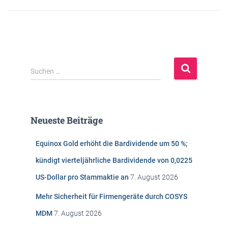
S
Suchen …
u
c
h
e
Neueste Beiträge
n
n
Equinox Gold erhöht die Bardividende um 50 %;
a
c
kündigt vierteljährliche Bardividende von 0,0225
h
US-Dollar pro Stammaktie an
7. August 2026
:
Mehr Sicherheit für Firmengeräte durch COSYS
MDM
7. August 2026