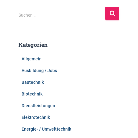
S
Suchen …
u
c
h
e
Kategorien
n
n
Allgemein
a
c
Ausbildung / Jobs
h
:
Bautechnik
Biotechnik
Dienstleistungen
Elektrotechnik
Energie- / Umwelttechnik