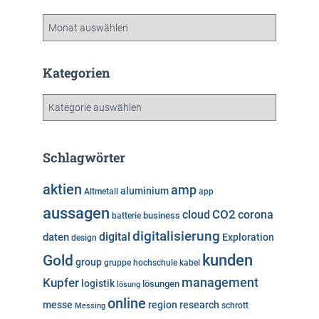
A
r
c
h
Kategorien
i
v
K
a
t
e
Schlagwörter
g
o
aktien
amp
aluminium
Altmetall
app
r
aussagen
i
cloud
CO2
corona
business
batterie
e
digitalisierung
digital
daten
Exploration
design
n
kunden
Gold
group
gruppe
hochschule
kabel
Kupfer
management
logistik
lösungen
lösung
online
messe
region
research
Messing
schrott