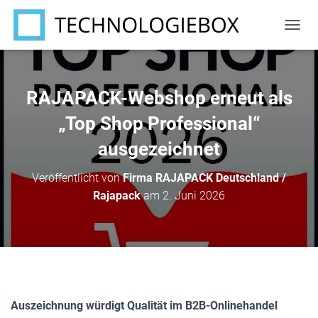
N
A
V
I
G
RAJAPACK-Webshop erneut als
A
T
„Top Shop Professional“
I
ausgezeichnet
O
N
U
Veröffentlicht von
Firma RAJAPACK Deutschland /
M
Rajapack
am
2. Juni 2026
S
C
H
A
L
T
E
N
Auszeichnung würdigt Qualität im B2B-Onlinehandel