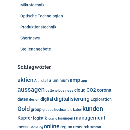
Mikrotechnik
Optische Technologien
Produktionstechnik
Shortnews
Stellenangebote
Schlagwörter
aktien
amp
aluminium
Altmetall
app
aussagen
cloud
CO2
corona
business
batterie
digitalisierung
digital
daten
Exploration
design
kunden
Gold
group
gruppe
hochschule
kabel
Kupfer
management
logistik
lösungen
lösung
online
messe
region
research
Messing
schrott