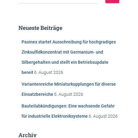
u
c
h
e
Neueste Beiträge
n
n
Pasinex startet Ausschreibung für hochgradiges
a
c
Zinksulfidkonzentrat mit Germanium- und
h
Silbergehalten und stellt ein Betriebsupdate
:
bereit
6. August 2026
Variantenreiche Miniaturkupplungen für diverse
Einsatzbereiche
6. August 2026
Bauteilabkündigungen: Eine wachsende Gefahr
für industrielle Elektroniksysteme
6. August 2026
Archiv