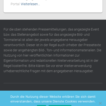
Portal
Weiterlesen…
Für die oben stehenden Pressemitteilungen, das angezeigte Event
bzw. das Stellenangebot sowie für das angezeigte Bild- und
Tonmaterial ist allein der jeweils angegebene Herausgeber
verantwortlich. Dieser ist in der Regel auch Urheber der Pressetexte
sowie der angehängten Bild-, Ton- und Informationsmaterialien. Die
Nutzung von hier veröffentlichten Informationen zur
Eigeninformation und redaktionellen Weiterverarbeitung ist in der
Regel kostenfrei. Bitte klären Sie vor einer Weiterverwendung
urheberrechtliche Fragen mit dem angegebenen Herausgeber.
DATENSCHUTZERKLÄRUNG
IMPRESSUM
KONTAKT
Durch die Nutzung dieser Website erklären Sie sich damit
einverstanden, dass unsere Dienste Cookies verwenden.