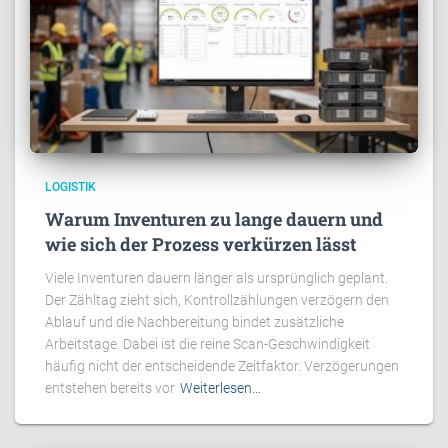
LOGISTIK
Warum Inventuren zu lange dauern und
wie sich der Prozess verkürzen lässt
Viele Inventuren dauern länger als ursprünglich geplant.
Der Zähltag zieht sich, Kontrollzählungen verzögern den
Ablauf und die Nachbereitung bindet zusätzliche
Arbeitstage. Dabei ist die reine Scan-Geschwindigkeit
häufig nicht der entscheidende Zeitfaktor. Verzögerungen
entstehen bereits vor
Weiterlesen…