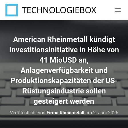
N
A
V
I
G
American Rheinmetall kündigt
A
T
Investitionsinitiative in Höhe von
I
41 MioUSD an,
O
N
Anlagenverfügbarkeit und
U
M
Produktionskapazitäten der US-
S
C
Rüstungsindustrie sollen
H
A
gesteigert werden
L
T
Veröffentlicht von
Firma Rheinmetall
am
2. Juni 2026
E
N