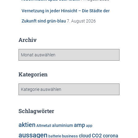
Vernetzung in jeder Hinsicht – Die Städte der
Zukunft sind grün-blau
7. August 2026
Archiv
A
r
c
h
Kategorien
i
v
K
a
t
e
Schlagwörter
g
o
aktien
amp
aluminium
Altmetall
app
r
aussagen
i
cloud
CO2
corona
business
batterie