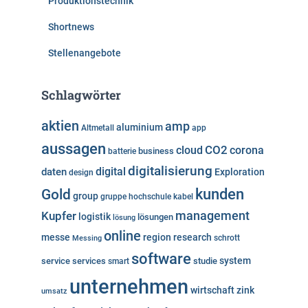
Produktionstechnik
Shortnews
Stellenangebote
Schlagwörter
aktien
amp
aluminium
Altmetall
app
aussagen
cloud
CO2
corona
business
batterie
digitalisierung
digital
daten
Exploration
design
kunden
Gold
group
gruppe
hochschule
kabel
Kupfer
management
logistik
lösungen
lösung
online
messe
region
research
Messing
schrott
software
system
service
services
studie
smart
unternehmen
wirtschaft
zink
umsatz