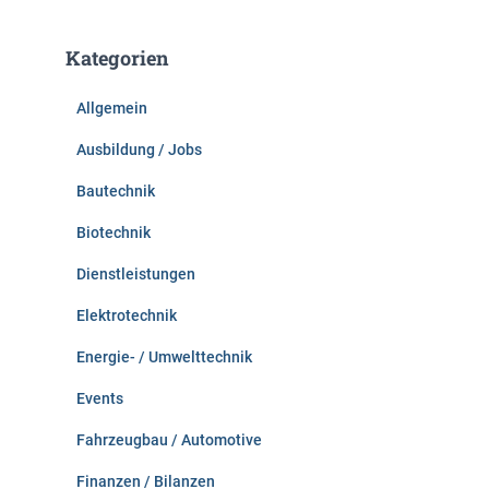
h
e
Kategorien
n
n
Allgemein
a
c
Ausbildung / Jobs
h
:
Bautechnik
Biotechnik
Dienstleistungen
Elektrotechnik
Energie- / Umwelttechnik
Events
Fahrzeugbau / Automotive
Finanzen / Bilanzen