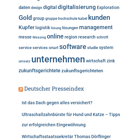
e
digitalisierung
digital
daten
Exploration
design
n
kunden
Gold
group
gruppe
hochschule
kabel
Kupfer
management
logistik
lösungen
lösung
online
messe
region
research
Messing
schrott
software
system
service
services
studie
smart
unternehmen
wirtschaft
zink
umsatz
zukunftsgerichtete
zukunftsgerichteten
Deutscher Presseindex
Ist das Dach gegen alles versichert?
Ultraschallzahnbürste für Hund und Katze – Tipps
zur erfolgreichen Eingewöhnung
Wirtschaftsstaatssekretär Thomas Dörflinger