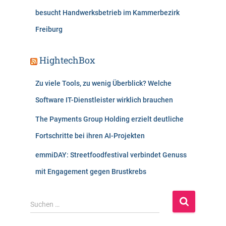
besucht Handwerksbetrieb im Kammerbezirk
Freiburg
HightechBox
Zu viele Tools, zu wenig Überblick? Welche
Software IT-Dienstleister wirklich brauchen
The Payments Group Holding erzielt deutliche
Fortschritte bei ihren AI-Projekten
emmiDAY: Streetfoodfestival verbindet Genuss
mit Engagement gegen Brustkrebs
S
Suchen …
u
c