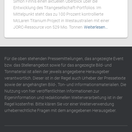
Simon Finnis einen aktuellen Überblick über die
Entwicklung des Titangesellschaft-Portfolios. Im
Mittelpunkt steht das zu 100 Prozent kontrollierte
McLaren Titanium Project in Westaustralien mit einer
JORC-Ressource von 529 Mio. Tonnen
Weiterlesen…
Für die oben stehenden Pressemitteilungen, das angezeigte Event
bzw. das Stellenangebot sowie für das angezeigte Bild- und
Tonmaterial ist allein der jeweils angegebene Herausgeber
verantwortlich. Dieser ist in der Regel auch Urheber der Pressetexte
sowie der angehängten Bild-, Ton- und Informationsmaterialien. Die
Nutzung von hier veröffentlichten Informationen zur
Eigeninformation und redaktionellen Weiterverarbeitung ist in der
Regel kostenfrei. Bitte klären Sie vor einer Weiterverwendung
urheberrechtliche Fragen mit dem angegebenen Herausgeber.