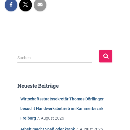
S
Suchen …
u
c
h
e
Neueste Beiträge
n
n
Wirtschaftsstaatssekretär Thomas Dörflinger
a
c
besucht Handwerksbetrieb im Kammerbezirk
h
Freiburg
7. August 2026
:
Arbeit macht Spaß oder krank
7. August 2026