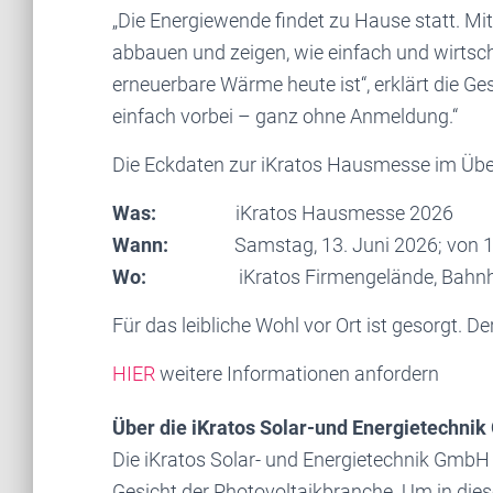
„Die Energiewende findet zu Hause statt. M
abbauen und zeigen, wie einfach und wirtsc
erneuerbare Wärme heute ist“, erklärt die 
einfach vorbei – ganz ohne Anmeldung.“
Die Eckdaten zur iKratos Hausmesse im Über
Was:
iKratos Hausmesse 2026
Wann:
Samstag, 13. Juni 2026; von 11
Wo:
iKratos Firmengelände, Bahnhofs
Für das leibliche Wohl vor Ort ist gesorgt. Der 
HIER
weitere Informationen anfordern
Über die iKratos Solar-und Energietechni
Die iKratos Solar- und Energietechnik GmbH 
Gesicht der Photovoltaikbranche. Um in dies