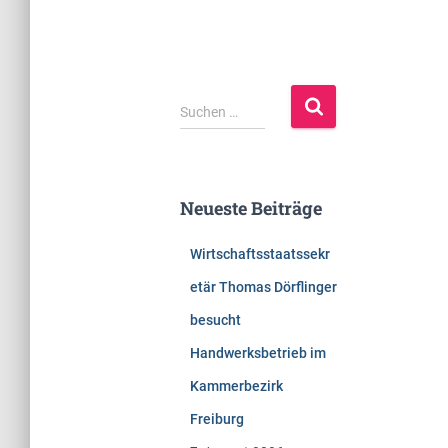
S
Suchen …
u
c
h
e
Neueste Beiträge
n
n
Wirtschaftsstaatssekr
a
c
etär Thomas Dörflinger
h
besucht
:
Handwerksbetrieb im
Kammerbezirk
Freiburg