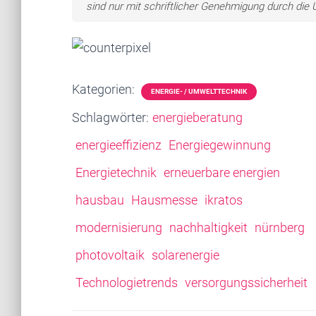
sind nur mit schriftlicher Genehmigung durch di
Kategorien:
ENERGIE- / UMWELTTECHNIK
Schlagwörter:
energieberatung
energieeffizienz
Energiegewinnung
Energietechnik
erneuerbare energien
hausbau
Hausmesse
ikratos
modernisierung
nachhaltigkeit
nürnberg
photovoltaik
solarenergie
Technologietrends
versorgungssicherheit