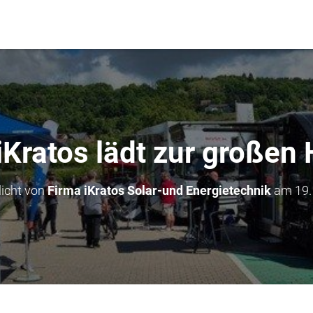
iKratos lädt zur große
licht von
Firma iKratos Solar-und Energietechnik
am
19.