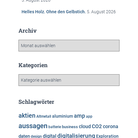
5. August 2026
Helles Holz. Ohne den Gelbstich.
5. August 2026
Archiv
A
r
c
h
Kategorien
i
v
K
a
t
e
Schlagwörter
g
o
aktien
amp
aluminium
Altmetall
app
r
aussagen
i
cloud
CO2
corona
business
batterie
e
digitalisierung
digital
daten
Exploration
design