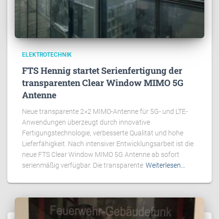
ELEKTROTECHNIK
FTS Hennig startet Serienfertigung der
transparenten Clear Window MIMO 5G
Antenne
Neue transparente 2×2 MIMO-Antenne für 5G- und LTE-
Anwendungen überzeugt durch innovative
Fertigungstechnologie, verbesserte Qualität und hohe
Lieferfähigkeit. Nach intensiver Entwicklungsarbeit ist die
neue FTS Clear Window MIMO 5G Antenne ab sofort
serienmäßig verfügbar. Die transparente
Weiterlesen…