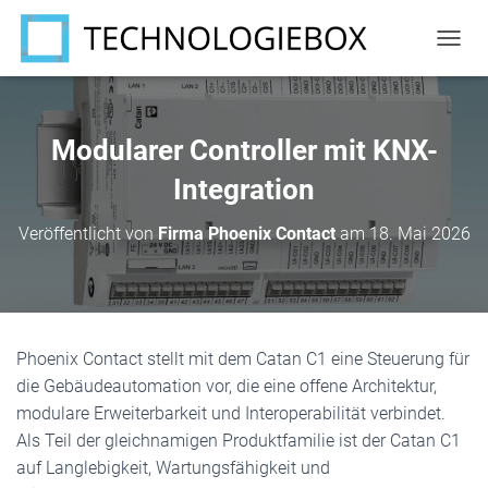
N
A
V
I
G
Modularer Controller mit KNX-
A
T
Integration
I
O
Veröffentlicht von
Firma Phoenix Contact
am
18. Mai 2026
N
U
M
S
C
H
Phoenix Contact stellt mit dem Catan C1 eine Steuerung für
A
die Gebäudeautomation vor, die eine offene Architektur,
L
T
modulare Erweiterbarkeit und Interoperabilität verbindet.
E
Als Teil der gleichnamigen Produktfamilie ist der Catan C1
N
auf Langlebigkeit, Wartungsfähigkeit und