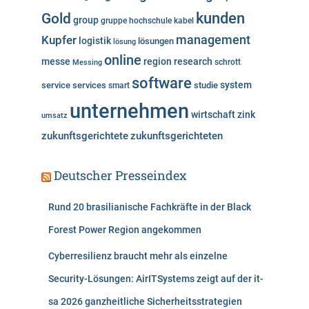
n
kunden
Gold
group
gruppe
hochschule
kabel
Kupfer
management
logistik
lösungen
lösung
online
messe
region
research
Messing
schrott
software
system
service
services
studie
smart
unternehmen
wirtschaft
zink
umsatz
zukunftsgerichtete
zukunftsgerichteten
Deutscher Presseindex
Rund 20 brasilianische Fachkräfte in der Black
Forest Power Region angekommen
Cyberresilienz braucht mehr als einzelne
Security-Lösungen: AirITSystems zeigt auf der it-
sa 2026 ganzheitliche Sicherheitsstrategien