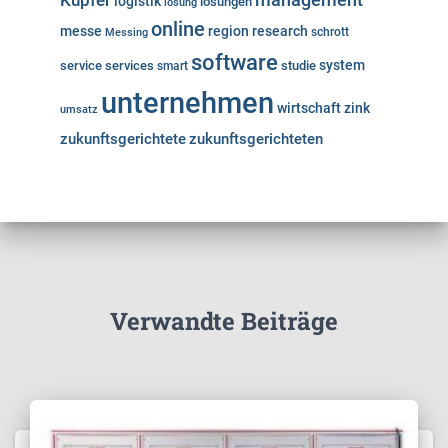
Kupfer
management
logistik
lösungen
lösung
online
messe
region
research
Messing
schrott
software
system
service
services
studie
smart
unternehmen
wirtschaft
zink
umsatz
zukunftsgerichtete
zukunftsgerichteten
Verwandte Beiträge