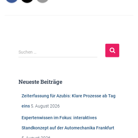
S
Suchen …
u
c
h
e
Neueste Beiträge
n
n
Zeiterfassung für Azubis: Klare Prozesse ab Tag
a
c
eins
5. August 2026
h
:
Expertenwissen im Fokus: interaktives
Standkonzept auf der Automechanika Frankfurt