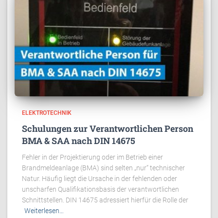
ELEKTROTECHNIK
Schulungen zur Verantwortlichen Person
BMA & SAA nach DIN 14675
Fehler in der Projektierung oder im Betrieb einer
Brandmeldeanlage (BMA) sind selten „nur“ technischer
Natur. Häufig liegt die Ursache in der fehlenden oder
unscharfen Qualifikationsbasis der verantwortlichen
Schnittstellen. DIN 14675 adressiert hierfür die Rolle der
Weiterlesen…