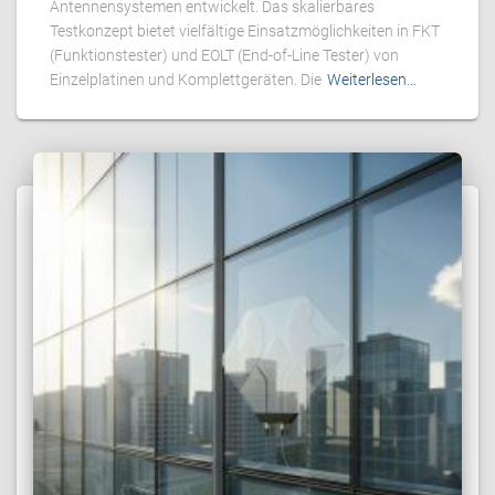
Antennensystemen entwickelt. Das skalierbares
Testkonzept bietet vielfältige Einsatzmöglichkeiten in FKT
(Funktionstester) und EOLT (End-of-Line Tester) von
Einzelplatinen und Komplettgeräten. Die
Weiterlesen…