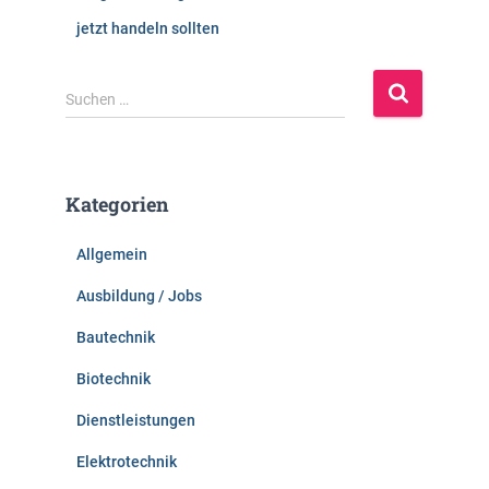
jetzt handeln sollten
S
Suchen …
u
c
h
e
Kategorien
n
n
Allgemein
a
c
Ausbildung / Jobs
h
:
Bautechnik
Biotechnik
Dienstleistungen
Elektrotechnik