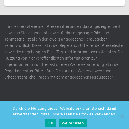
Für die oben stehenden Pressemitteilungen, das angezeigte Event
bzw. das Stellenangebot sowie für das angezeigte Bild- und
Tonmaterial ist allein der jeweils angegebene Herausgeber
verantwortlich. Dieser ist in der Regel auch Urheber der Pressetexte
sowie der angehängten Bild-, Ton- und Informationsmaterialien. Die
Nutzung von hier veröffentlichten Informationen zur
Eigeninformation und redaktionellen Weiterverarbeitung ist in der
Regel kostenfrei. Bitte klären Sie vor einer Weiterverwendung
urheberrechtliche Fragen mit dem angegebenen Herausgeber.
DATENSCHUTZERKLÄRUNG
IMPRESSUM
KONTAKT
Durch die Nutzung dieser Website erklären Sie sich damit
einverstanden, dass unsere Dienste Cookies verwenden.
OK
Weiterlesen