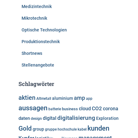
Medizintechnik
Mikrotechnik
Optische Technologien
Produktionstechnik
Shortnews
Stellenangebote
Schlagwörter
aktien
amp
aluminium
Altmetall
app
aussagen
cloud
CO2
corona
business
batterie
digitalisierung
digital
daten
Exploration
design
kunden
Gold
group
gruppe
hochschule
kabel