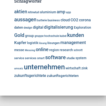
Schlagwörter
aktien
amp
aluminium
Altmetall
app
aussagen
cloud
CO2
corona
business
batterie
digitalisierung
digital
daten
Exploration
design
kunden
Gold
group
gruppe
hochschule
kabel
Kupfer
management
logistik
lösungen
lösung
online
messe
region
research
Messing
schrott
software
system
service
services
studie
smart
unternehmen
wirtschaft
zink
umsatz
zukunftsgerichtete
zukunftsgerichteten