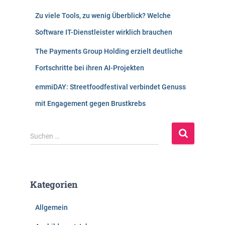
Zu viele Tools, zu wenig Überblick? Welche
Software IT-Dienstleister wirklich brauchen
The Payments Group Holding erzielt deutliche
Fortschritte bei ihren AI-Projekten
emmiDAY: Streetfoodfestival verbindet Genuss
mit Engagement gegen Brustkrebs
S
Suchen …
u
c
h
e
Kategorien
n
n
Allgemein
a
c