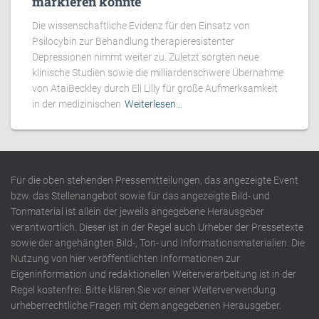
markieren könnte
Die wissenschaftliche Evidenz für den Einsatz von
Psilocybin zur Behandlung therapieresistenter
Depressionen nimmt weiter zu. Zuletzt sorgten neue
klinische Studien sowie die milliardenschwere Übernahme
von AtaiBeckley durch Eli Lilly für große Aufmerksamkeit
in der medizinischen
Weiterlesen…
Für die oben stehenden Pressemitteilungen, das angezeigte Event
bzw. das Stellenangebot sowie für das angezeigte Bild- und
Tonmaterial ist allein der jeweils angegebene Herausgeber
verantwortlich. Dieser ist in der Regel auch Urheber der Pressetexte
sowie der angehängten Bild-, Ton- und Informationsmaterialien. Die
Nutzung von hier veröffentlichten Informationen zur
Eigeninformation und redaktionellen Weiterverarbeitung ist in der
Regel kostenfrei. Bitte klären Sie vor einer Weiterverwendung
urheberrechtliche Fragen mit dem angegebenen Herausgeber.