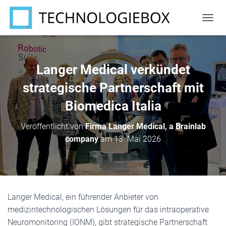
N
A
V
I
G
Langer Medical verkündet
A
T
strategische Partnerschaft mit
I
Biomedica Italia
O
N
U
Veröffentlicht von
Firma Langer Medical, a Brainlab
M
company
am
13. Mai 2026
S
C
H
A
L
T
Langer Medical, ein führender Anbieter von
E
N
medizintechnologischen Lösungen für das intraoperative
Neuromonitoring (IONM), gibt strategische Partnerschaft