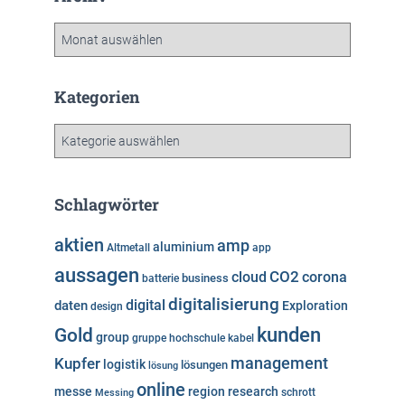
A
r
c
h
Kategorien
i
v
K
a
t
e
Schlagwörter
g
o
aktien
amp
aluminium
Altmetall
app
r
aussagen
i
cloud
CO2
corona
business
batterie
e
digitalisierung
digital
daten
Exploration
design
n
kunden
Gold
group
gruppe
hochschule
kabel
Kupfer
management
logistik
lösungen
lösung
online
messe
region
research
Messing
schrott