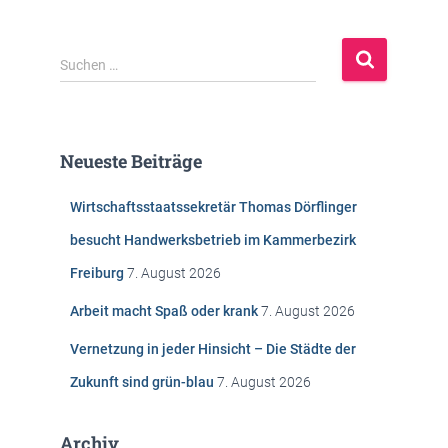
S
Suchen …
u
c
h
e
Neueste Beiträge
n
n
Wirtschaftsstaatssekretär Thomas Dörflinger
a
c
besucht Handwerksbetrieb im Kammerbezirk
h
Freiburg
7. August 2026
:
Arbeit macht Spaß oder krank
7. August 2026
Vernetzung in jeder Hinsicht – Die Städte der
Zukunft sind grün-blau
7. August 2026
Archiv