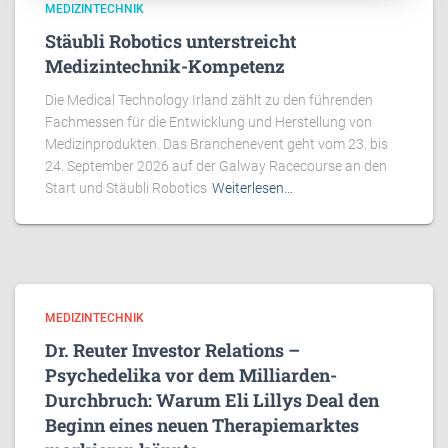
MEDIZINTECHNIK
Stäubli Robotics unterstreicht
Medizintechnik-Kompetenz
Die Medical Technology Irland zählt zu den führenden
Fachmessen für die Entwicklung und Herstellung von
Medizinprodukten. Das Branchenevent geht vom 23. bis
24. September 2026 auf der Galway Racecourse an den
Start und Stäubli Robotics
Weiterlesen…
MEDIZINTECHNIK
Dr. Reuter Investor Relations –
Psychedelika vor dem Milliarden-
Durchbruch: Warum Eli Lillys Deal den
Beginn eines neuen Therapiemarktes