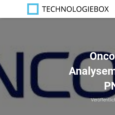
Onco
Analyseme
PN
Veröffentli