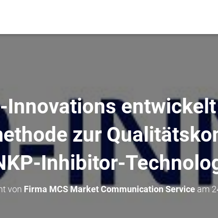
-Innovations entwickelt
thode zur Qualitätskon
KP-Inhibitor-Technolo
cht von
Firma MCS Market Communication Service
am
2