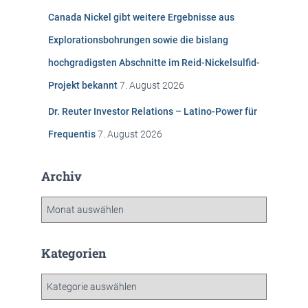
Canada Nickel gibt weitere Ergebnisse aus
Explorationsbohrungen sowie die bislang
hochgradigsten Abschnitte im Reid-Nickelsulfid-
Projekt bekannt
7. August 2026
Dr. Reuter Investor Relations – Latino-Power für
Frequentis
7. August 2026
Archiv
A
r
c
h
Kategorien
i
v
K
a