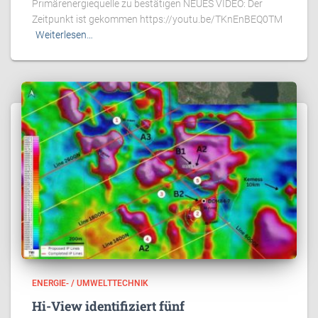
Primärenergiequelle zu bestätigen NEUES VIDEO: Der
Zeitpunkt ist gekommen https://youtu.be/TKnEnBEQ0TM
Weiterlesen…
ENERGIE- / UMWELTTECHNIK
Hi-View identifiziert fünf