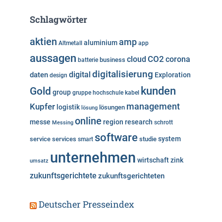
t
e
Schlagwörter
g
o
aktien
amp
aluminium
Altmetall
app
r
aussagen
i
cloud
CO2
corona
business
batterie
e
digitalisierung
digital
daten
Exploration
design
n
kunden
Gold
group
gruppe
hochschule
kabel
Kupfer
management
logistik
lösungen
lösung
online
messe
region
research
Messing
schrott
software
system
service
services
studie
smart
unternehmen
wirtschaft
zink
umsatz
zukunftsgerichtete
zukunftsgerichteten
Deutscher Presseindex