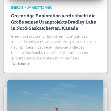
ENERGIE- / UMWELTTECHNIK
Greenridge Exploration verdreifacht die
Größe seines Uranprojekts Bradley Lake
in Nord-Saskatchewan, Kanada
Greenridge Exploration Inc. („Greenridge“ oder das
„Unternehmen“)(CSE: GXP | FWB: HW3 | OTCQB: GXPLF)
freut sich bekannt zu geben, dass die Größe des
Uranprojekts Bradley Lake(„Bradley Lake“ oder das
„Projekt“) durch das Abstecken von sechs (6)
Weiterlesen…