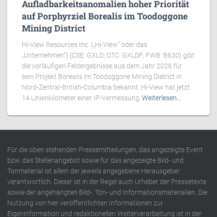
Aufladbarkeitsanomalien hoher Priorität
auf Porphyrziel Borealis im Toodoggone
Mining District
Hi-View Resources Inc. („Hi-View“ oder das
„Unternehmen“) (CSE: GXLD; OTC: GXLDF; FWB: B630) gibt
die vorläufigen Feldergebnisse aus dem Jahr 2026 für
sein Projekt Borealis im Toodoggone Mining District in
Nord-Zentral-British-Columbia bekannt. Hi-View hat jetzt
14 Linienkilometer einer IP-Vermessung
Weiterlesen…
Für die oben stehenden Pressemitteilungen, das angezeigte Event
bzw. das Stellenangebot sowie für das angezeigte Bild- und
Tonmaterial ist allein der jeweils angegebene Herausgeber
verantwortlich. Dieser ist in der Regel auch Urheber der Pressetexte
sowie der angehängten Bild-, Ton- und Informationsmaterialien. Die
Nutzung von hier veröffentlichten Informationen zur
Eigeninformation und redaktionellen Weiterverarbeitung ist in der