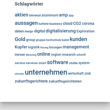
Schlagwörter
aktien
amp
aluminium
Altmetall
app
aussagen
cloud
CO2
corona
business
batterie
digitalisierung
digital
daten
Exploration
design
kunden
Gold
group
gruppe
hochschule
kabel
Kupfer
management
logistik
lösungen
lösung
online
messe
region
research
Messing
schrott
software
system
service
services
studie
smart
unternehmen
wirtschaft
zink
umsatz
zukunftsgerichtete
zukunftsgerichteten