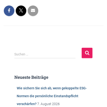
S
Suchen …
u
c
h
e
Neueste Beiträge
n
n
Wie sichern Sie sich ab, wenn gekoppelte ESG-
a
c
Normen die persönliche Einstandspflicht
h
verschärfen?
7. August 2026
: