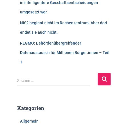
in intelligentere Geschäftsentscheidungen
umgesetzt wer
NIS2 beginnt nicht im Rechenzentrum. Aber dort
endet sie auch nicht.
REGMO: Behördenübergreifender
Datenaustausch für Millionen Bürger:innen – Teil
1
S
Suchen …
u
c
h
e
Kategorien
n
n
Allgemein
a