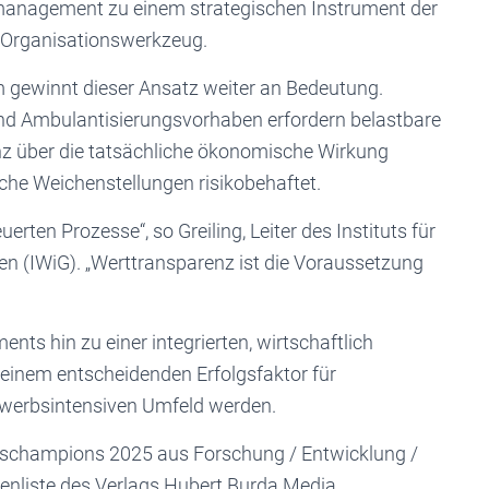
management zu einem strategischen Instrument der
 Organisationswerkzeug.
 gewinnt dieser Ansatz weiter an Bedeutung.
und Ambulantisierungsvorhaben erfordern belastbare
z über die tatsächliche ökonomische Wirkung
sche Weichenstellungen risikobehaftet.
erten Prozesse“, so Greiling, Leiter des Instituts für
(IWiG). „Werttransparenz ist die Voraussetzung
s hin zu einer integrierten, wirtschaftlich
 einem entscheidenden Erfolgsfaktor für
werbsintensiven Umfeld werden.
nschampions 2025 aus Forschung / Entwicklung /
liste des Verlags Hubert Burda Media.