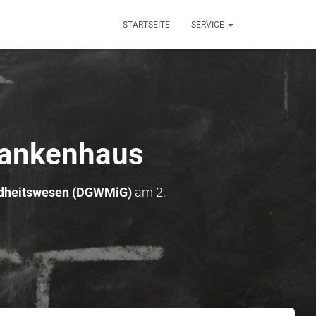
STARTSEITE
SERVICE
rankenhaus
ndheitswesen (DGWMiG)
am
2.