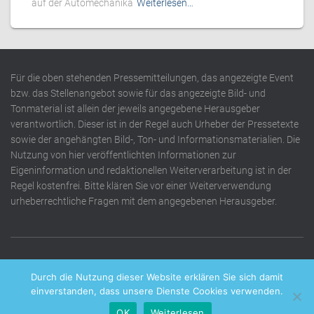
auf der Automechanika
Weiterlesen…
Für die oben stehenden Pressemitteilungen, das angezeigte Event
bzw. das Stellenangebot sowie für das angezeigte Bild- und
Tonmaterial ist allein der jeweils angegebene Herausgeber
verantwortlich. Dieser ist in der Regel auch Urheber der Pressetexte
sowie der angehängten Bild-, Ton- und Informationsmaterialien. Die
Nutzung von hier veröffentlichten Informationen zur
Eigeninformation und redaktionellen Weiterverarbeitung ist in der
Regel kostenfrei. Bitte klären Sie vor einer Weiterverwendung
urheberrechtliche Fragen mit dem angegebenen Herausgeber.
DATENSCHUTZERKLÄRUNG
IMPRESSUM
KONTAKT
Durch die Nutzung dieser Website erklären Sie sich damit
einverstanden, dass unsere Dienste Cookies verwenden.
OK
Weiterlesen