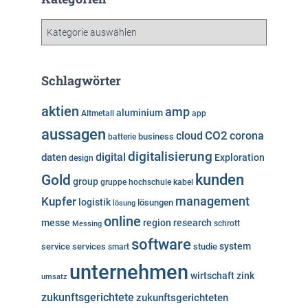
i
v
K
a
t
e
Schlagwörter
g
o
aktien
amp
aluminium
Altmetall
app
r
aussagen
i
cloud
CO2
corona
business
batterie
e
digitalisierung
digital
daten
Exploration
design
n
kunden
Gold
group
gruppe
hochschule
kabel
Kupfer
management
logistik
lösungen
lösung
online
messe
region
research
Messing
schrott
software
system
service
services
studie
smart
unternehmen
wirtschaft
zink
umsatz
zukunftsgerichtete
zukunftsgerichteten