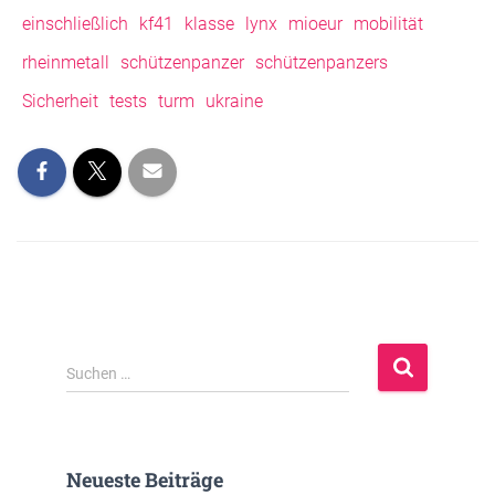
einschließlich
kf41
klasse
lynx
mioeur
mobilität
rheinmetall
schützenpanzer
schützenpanzers
Sicherheit
tests
turm
ukraine
S
Suchen …
u
c
h
e
Neueste Beiträge
n