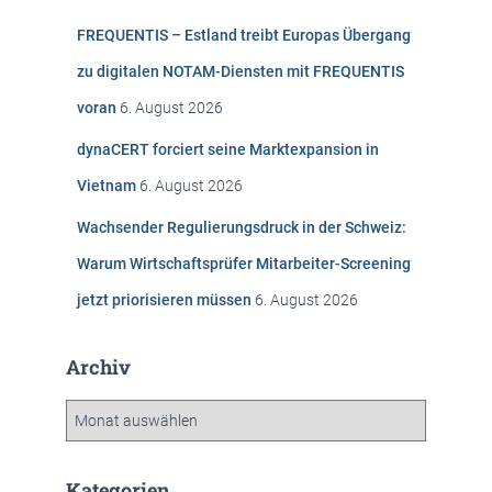
n
FREQUENTIS – Estland treibt Europas Übergang
a
c
zu digitalen NOTAM-Diensten mit FREQUENTIS
h
voran
6. August 2026
:
dynaCERT forciert seine Marktexpansion in
Vietnam
6. August 2026
Wachsender Regulierungsdruck in der Schweiz:
Warum Wirtschaftsprüfer Mitarbeiter-Screening
jetzt priorisieren müssen
6. August 2026
Archiv
A
r
c
h
Kategorien