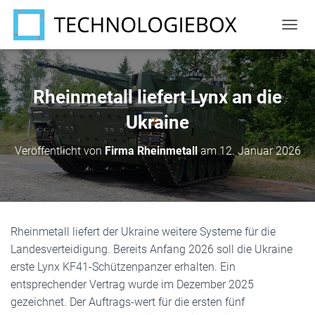
N
A
V
I
G
Rheinmetall liefert Lynx an die
A
T
Ukraine
I
O
Veröffentlicht von
Firma Rheinmetall
am
12. Januar 2026
N
U
M
S
C
H
Rheinmetall liefert der Ukraine weitere Systeme für die
A
Landesverteidigung. Bereits Anfang 2026 soll die Ukraine
L
T
erste Lynx KF41-Schützenpanzer erhalten. Ein
E
entsprechender Vertrag wurde im Dezember 2025
N
gezeichnet. Der Auftrags-wert für die ersten fünf