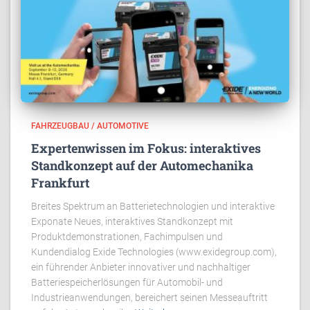
FAHRZEUGBAU / AUTOMOTIVE
Expertenwissen im Fokus: interaktives
Standkonzept auf der Automechanika
Frankfurt
Breites Spektrum an Batterietechnologien und interaktive
Exponate Neues, interaktives Standkonzept mit
Produktdemonstrationen, Fachimpulsen und
Kundendialog Exide Technologies (www.exidegroup.com),
ein führender Anbieter innovativer und nachhaltiger
Batteriespeicherlösungen für Automobil- und
Industrieanwendungen, bereichert seinen Messeauftritt