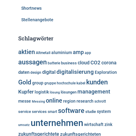
Shortnews
Stellenangebote
Schlagwörter
aktien
amp
aluminium
Altmetall
app
aussagen
cloud
CO2
corona
business
batterie
digitalisierung
digital
daten
Exploration
design
kunden
Gold
group
gruppe
hochschule
kabel
Kupfer
management
logistik
lösungen
lösung
online
messe
region
research
Messing
schrott
software
system
service
services
studie
smart
unternehmen
wirtschaft
zink
umsatz
zukunftsgerichtete
zukunftsgerichteten