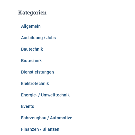
h
e
Kategorien
n
n
Allgemein
a
c
Ausbildung / Jobs
h
:
Bautechnik
Biotechnik
Dienstleistungen
Elektrotechnik
Energie- / Umwelttechnik
Events
Fahrzeugbau / Automotive
Finanzen / Bilanzen