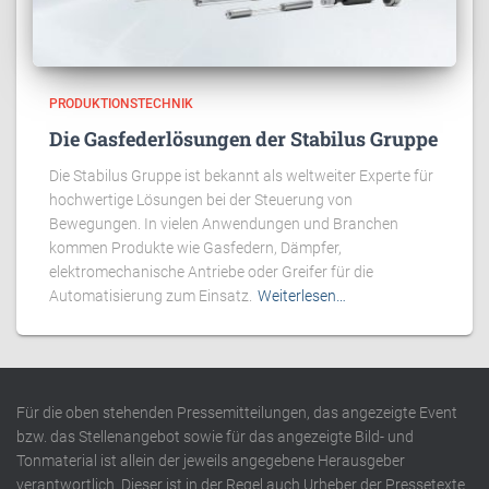
PRODUKTIONSTECHNIK
Die Gasfederlösungen der Stabilus Gruppe
Die Stabilus Gruppe ist bekannt als weltweiter Experte für
hochwertige Lösungen bei der Steuerung von
Bewegungen. In vielen Anwendungen und Branchen
kommen Produkte wie Gasfedern, Dämpfer,
elektromechanische Antriebe oder Greifer für die
Automatisierung zum Einsatz.
Weiterlesen…
Für die oben stehenden Pressemitteilungen, das angezeigte Event
bzw. das Stellenangebot sowie für das angezeigte Bild- und
Tonmaterial ist allein der jeweils angegebene Herausgeber
verantwortlich. Dieser ist in der Regel auch Urheber der Pressetexte