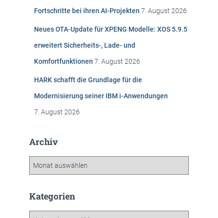
c
Fortschritte bei ihren AI-Projekten
7. August 2026
h
:
Neues OTA-Update für XPENG Modelle: XOS 5.9.5
erweitert Sicherheits-, Lade- und
Komfortfunktionen
7. August 2026
HARK schafft die Grundlage für die
Modernisierung seiner IBM i-Anwendungen
7. August 2026
Archiv
A
r
c
h
Kategorien
i
v
K