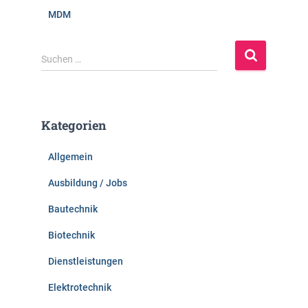
MDM
S
Suchen …
u
c
h
e
Kategorien
n
n
Allgemein
a
c
Ausbildung / Jobs
h
:
Bautechnik
Biotechnik
Dienstleistungen
Elektrotechnik