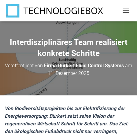
N
A
V
I
G
Interdisziplinäres Team realisiert
A
T
konkrete Schritte
I
O
Veröffentlicht von
Firma Bürkert Fluid Control Systems
am
N
11. Dezember 2025
U
M
S
C
H
A
Von Biodiversitätsprojekten bis zur Elektrifizierung der
L
T
Energieversorgung: Bürkert setzt seine Vision der
E
regenerativen Wirtschaft Schritt für Schritt um. Das Ziel:
N
den ökologischen Fußabdruck nicht nur verringern,