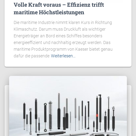
Volle Kraft voraus – Effizienz trifft
maritime Höchstleistungen
Die maritime Industrie nimmt klaren Kurs in Richtung
Klimaschutz. Darum muss Druckluft als wichtiger
Energieträger an Bord eines Schiffes besonders
energieeffizient und nachhaltig erzeugt werden. Das
maritime Produktprogramm von Kaeser bietet genau
dafür die passende
Weiterlesen…