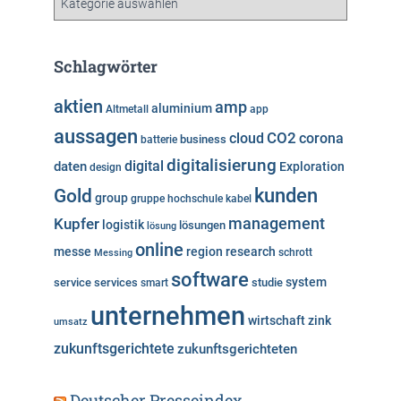
a
t
e
Schlagwörter
g
o
aktien
amp
aluminium
Altmetall
app
r
aussagen
i
cloud
CO2
corona
business
batterie
e
digitalisierung
digital
daten
Exploration
design
n
kunden
Gold
group
gruppe
hochschule
kabel
Kupfer
management
logistik
lösungen
lösung
online
messe
region
research
Messing
schrott
software
system
service
services
studie
smart
unternehmen
wirtschaft
zink
umsatz
zukunftsgerichtete
zukunftsgerichteten
Deutscher Presseindex