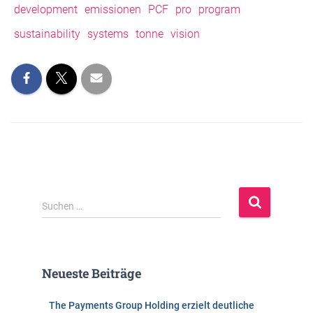
development
emissionen
PCF
pro
program
sustainability
systems
tonne
vision
S
Suchen …
u
c
h
e
Neueste Beiträge
n
n
The Payments Group Holding erzielt deutliche
a