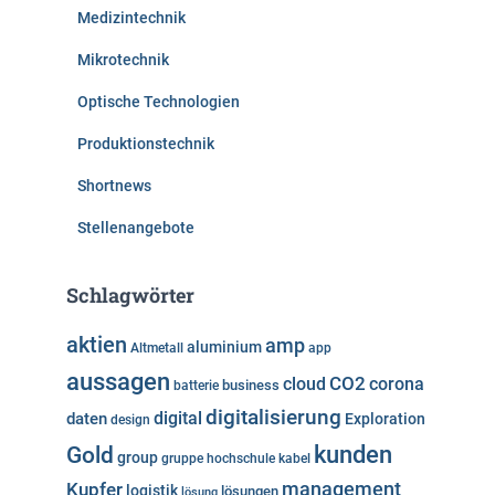
Medizintechnik
Mikrotechnik
Optische Technologien
Produktionstechnik
Shortnews
Stellenangebote
Schlagwörter
aktien
amp
aluminium
Altmetall
app
aussagen
cloud
CO2
corona
business
batterie
digitalisierung
digital
daten
Exploration
design
kunden
Gold
group
gruppe
hochschule
kabel
Kupfer
management
logistik
lösungen
lösung