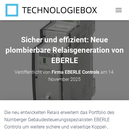
N
A
V
I
G
Sicher und effizient: Neue
A
T
plombierbare Relaisgeneration von
I
EBERLE
O
N
U
Veröffentlicht von
Firma EBERLE Controls
am
14.
M
November 2025
S
C
H
A
L
T
Die neu entwickelten Relais erweitern das Portfolio des
E
N
Nürnberger Gebäudesteuerungsspezialisten EBERLE
Controls um weitere sichere und vielseitige Koppel-,