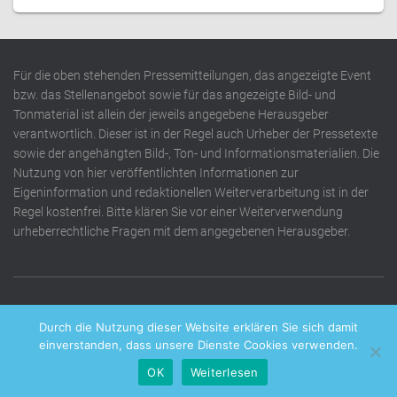
Für die oben stehenden Pressemitteilungen, das angezeigte Event
bzw. das Stellenangebot sowie für das angezeigte Bild- und
Tonmaterial ist allein der jeweils angegebene Herausgeber
verantwortlich. Dieser ist in der Regel auch Urheber der Pressetexte
sowie der angehängten Bild-, Ton- und Informationsmaterialien. Die
Nutzung von hier veröffentlichten Informationen zur
Eigeninformation und redaktionellen Weiterverarbeitung ist in der
Regel kostenfrei. Bitte klären Sie vor einer Weiterverwendung
urheberrechtliche Fragen mit dem angegebenen Herausgeber.
DATENSCHUTZERKLÄRUNG
IMPRESSUM
KONTAKT
Durch die Nutzung dieser Website erklären Sie sich damit
einverstanden, dass unsere Dienste Cookies verwenden.
OK
Weiterlesen