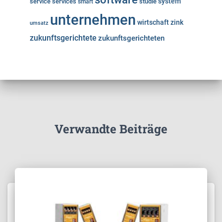
system
service
services
studie
smart
unternehmen
wirtschaft
zink
umsatz
zukunftsgerichtete
zukunftsgerichteten
Verwandte Beiträge