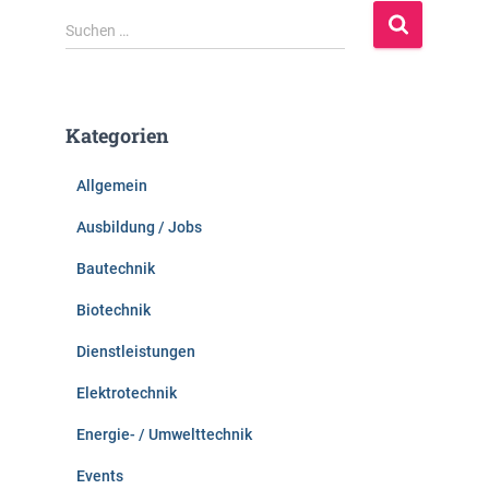
S
Suchen …
u
c
h
e
Kategorien
n
n
Allgemein
a
c
Ausbildung / Jobs
h
:
Bautechnik
Biotechnik
Dienstleistungen
Elektrotechnik
Energie- / Umwelttechnik
Events