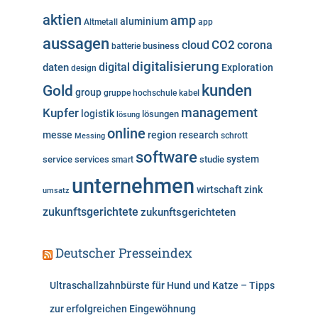
o
aktien
amp
aluminium
Altmetall
app
r
aussagen
i
cloud
CO2
corona
business
batterie
e
digitalisierung
digital
daten
Exploration
design
n
kunden
Gold
group
gruppe
hochschule
kabel
Kupfer
management
logistik
lösungen
lösung
online
messe
region
research
Messing
schrott
software
system
service
services
studie
smart
unternehmen
wirtschaft
zink
umsatz
zukunftsgerichtete
zukunftsgerichteten
Deutscher Presseindex
Ultraschallzahnbürste für Hund und Katze – Tipps
zur erfolgreichen Eingewöhnung