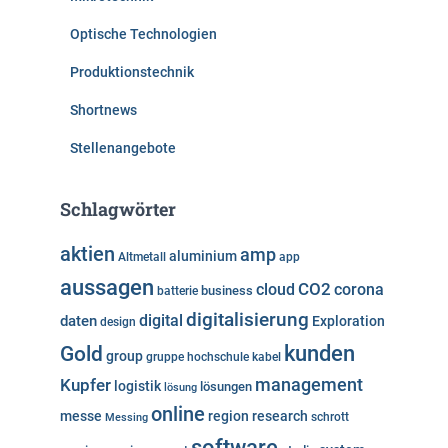
Optische Technologien
Produktionstechnik
Shortnews
Stellenangebote
Schlagwörter
aktien
amp
aluminium
Altmetall
app
aussagen
cloud
CO2
corona
business
batterie
digitalisierung
digital
daten
Exploration
design
kunden
Gold
group
gruppe
hochschule
kabel
Kupfer
management
logistik
lösungen
lösung
online
messe
region
research
Messing
schrott
software