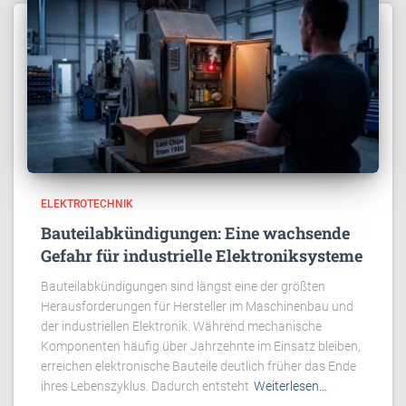
ELEKTROTECHNIK
Bauteilabkündigungen: Eine wachsende
Gefahr für industrielle Elektroniksysteme
Bauteilabkündigungen sind längst eine der größten
Herausforderungen für Hersteller im Maschinenbau und
der industriellen Elektronik. Während mechanische
Komponenten häufig über Jahrzehnte im Einsatz bleiben,
erreichen elektronische Bauteile deutlich früher das Ende
ihres Lebenszyklus. Dadurch entsteht
Weiterlesen…