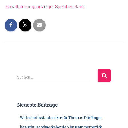
Schaltstellungsanzeige
Speicherrelais
S
Suchen …
u
c
h
e
Neueste Beiträge
n
n
Wirtschaftsstaatssekretär Thomas Dörflinger
a
c
besucht Handwerksbetrieb im Kammerbezirk