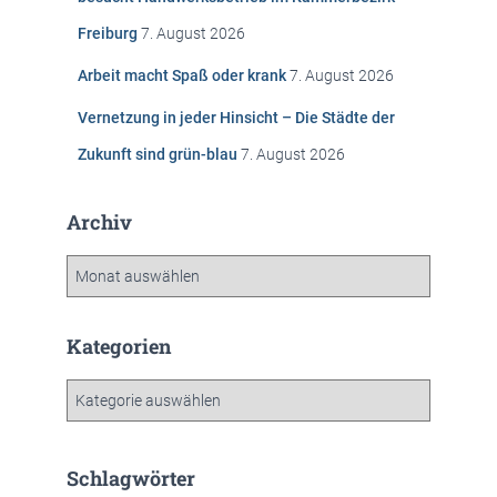
h
Freiburg
7. August 2026
:
Arbeit macht Spaß oder krank
7. August 2026
Vernetzung in jeder Hinsicht – Die Städte der
Zukunft sind grün-blau
7. August 2026
Archiv
A
r
c
h
Kategorien
i
v
K
a
t
e
Schlagwörter
g