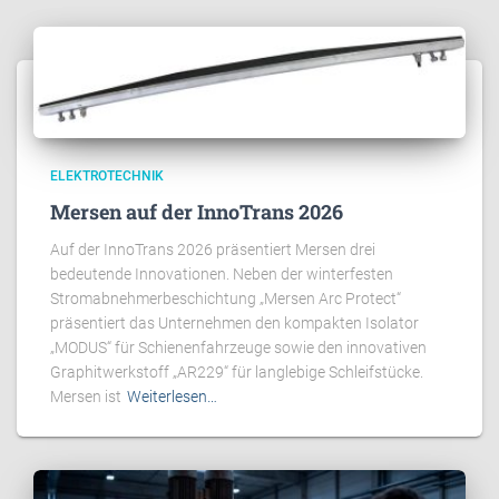
ELEKTROTECHNIK
Mersen auf der InnoTrans 2026
Auf der InnoTrans 2026 präsentiert Mersen drei
bedeutende Innovationen. Neben der winterfesten
Stromabnehmerbeschichtung „Mersen Arc Protect“
präsentiert das Unternehmen den kompakten Isolator
„MODUS“ für Schienenfahrzeuge sowie den innovativen
Graphitwerkstoff „AR229“ für langlebige Schleifstücke.
Mersen ist
Weiterlesen…