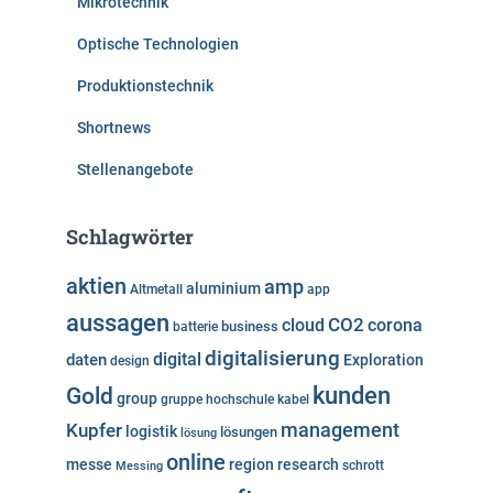
Mikrotechnik
Optische Technologien
Produktionstechnik
Shortnews
Stellenangebote
Schlagwörter
aktien
amp
aluminium
Altmetall
app
aussagen
cloud
CO2
corona
business
batterie
digitalisierung
digital
daten
Exploration
design
kunden
Gold
group
gruppe
hochschule
kabel
Kupfer
management
logistik
lösungen
lösung
online
messe
region
research
Messing
schrott