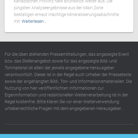
kanadischen Provinz New Brunswick weiter aus. Die
jüngsten Analyseergebnisse aus der Main Zone
bestätigen erneut mächtige Mineralisierungsabschnitte
mit
Weiterlesen…
Für die oben stehenden Pressemitteilungen, das angezeigte Event
bzw. das Stellenangebot sowie für das angezeigte Bild- und
Tonmaterial ist allein der jeweils angegebene Herausgeber
verantwortlich. Dieser ist in der Regel auch Urheber der Pressetexte
sowie der angehängten Bild-, Ton- und Informationsmaterialien. Die
Nutzung von hier veröffentlichten Informationen zur
Eigeninformation und redaktionellen Weiterverarbeitung ist in der
Regel kostenfrei. Bitte klären Sie vor einer Weiterverwendung
urheberrechtliche Fragen mit dem angegebenen Herausgeber.