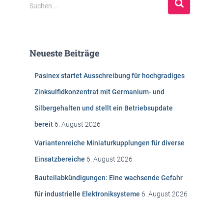
S
Suchen …
u
c
h
e
Neueste Beiträge
n
n
Pasinex startet Ausschreibung für hochgradiges
a
c
Zinksulfidkonzentrat mit Germanium- und
h
Silbergehalten und stellt ein Betriebsupdate
:
bereit
6. August 2026
Variantenreiche Miniaturkupplungen für diverse
Einsatzbereiche
6. August 2026
Bauteilabkündigungen: Eine wachsende Gefahr
für industrielle Elektroniksysteme
6. August 2026