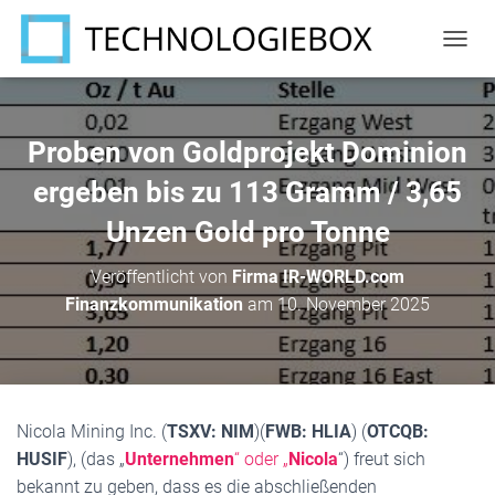
N
A
V
I
G
Proben von Goldprojekt Dominion
A
T
ergeben bis zu 113 Gramm / 3,65
I
Unzen Gold pro Tonne
O
N
U
Veröffentlicht von
Firma IR-WORLD.com
M
Finanzkommunikation
am
10. November 2025
S
C
H
A
L
T
Nicola Mining Inc. (
TSXV: NIM
)(
FWB: HLIA
) (
OTCQB:
E
N
HUSIF
), (das „
Unternehmen
“ oder „
Nicola
“) freut sich
bekannt zu geben, dass es die abschließenden