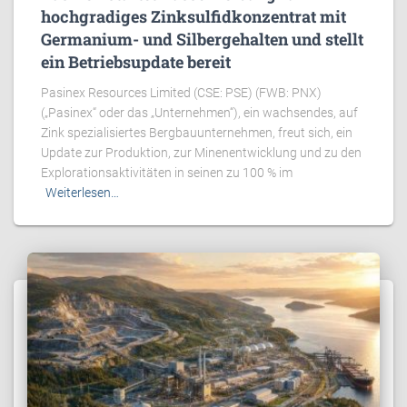
hochgradiges Zinksulfidkonzentrat mit
Germanium- und Silbergehalten und stellt
ein Betriebsupdate bereit
Pasinex Resources Limited (CSE: PSE) (FWB: PNX)
(„Pasinex“ oder das „Unternehmen“), ein wachsendes, auf
Zink spezialisiertes Bergbauunternehmen, freut sich, ein
Update zur Produktion, zur Minenentwicklung und zu den
Explorationsaktivitäten in seinen zu 100 % im
Weiterlesen…