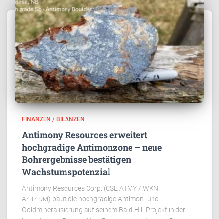
FINANZEN / BILANZEN
Antimony Resources erweitert
hochgradige Antimonzone – neue
Bohrergebnisse bestätigen
Wachstumspotenzial
Antimony Resources Corp. (CSE ATMY / WKN
A414DM) baut die hochgradige Antimon- und
Goldmineralisierung auf seinem Bald-Hill-Projekt in der