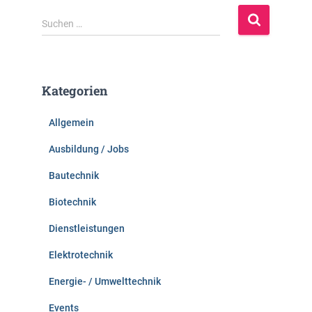
S
Suchen …
u
c
h
e
Kategorien
n
n
Allgemein
a
c
Ausbildung / Jobs
h
:
Bautechnik
Biotechnik
Dienstleistungen
Elektrotechnik
Energie- / Umwelttechnik
Events