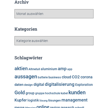
Archiv
A
r
c
h
Kategorien
i
v
K
a
t
e
Schlagwörter
g
o
aktien
amp
aluminium
Altmetall
app
r
aussagen
i
cloud
CO2
corona
business
batterie
e
digitalisierung
digital
daten
Exploration
design
n
kunden
Gold
group
gruppe
hochschule
kabel
Kupfer
management
logistik
lösungen
lösung
online
messe
region
research
Messing
schrott