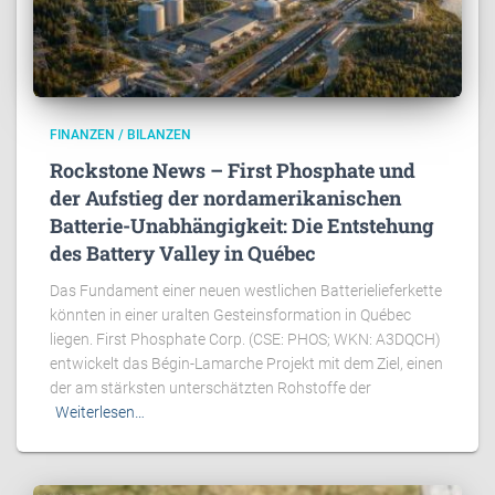
FINANZEN / BILANZEN
Rockstone News – First Phosphate und
der Aufstieg der nordamerikanischen
Batterie-Unabhängigkeit: Die Entstehung
des Battery Valley in Québec
Das Fundament einer neuen westlichen Batterielieferkette
könnten in einer uralten Gesteinsformation in Québec
liegen. First Phosphate Corp. (CSE: PHOS; WKN: A3DQCH)
entwickelt das Bégin-Lamarche Projekt mit dem Ziel, einen
der am stärksten unterschätzten Rohstoffe der
Weiterlesen…