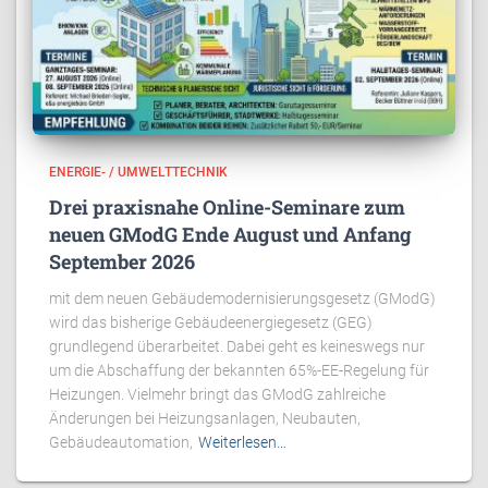
ENERGIE- / UMWELTTECHNIK
Drei praxisnahe Online-Seminare zum
neuen GModG Ende August und Anfang
September 2026
mit dem neuen Gebäudemodernisierungsgesetz (GModG)
wird das bisherige Gebäudeenergiegesetz (GEG)
grundlegend überarbeitet. Dabei geht es keineswegs nur
um die Abschaffung der bekannten 65%-EE-Regelung für
Heizungen. Vielmehr bringt das GModG zahlreiche
Änderungen bei Heizungsanlagen, Neubauten,
Gebäudeautomation,
Weiterlesen…