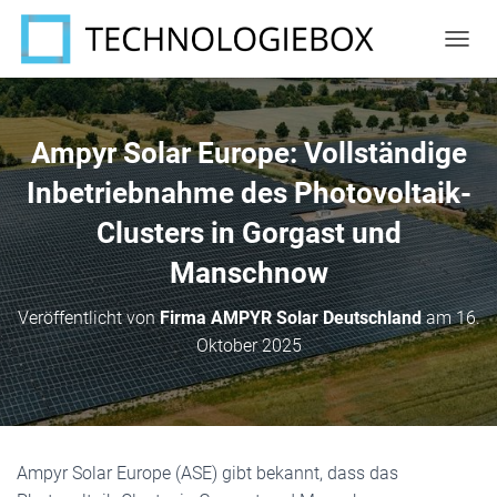
N
A
V
I
G
Ampyr Solar Europe: Vollständige
A
T
Inbetriebnahme des Photovoltaik-
I
Clusters in Gorgast und
O
N
Manschnow
U
M
S
Veröffentlicht von
Firma AMPYR Solar Deutschland
am
16.
C
Oktober 2025
H
A
L
T
E
N
Ampyr Solar Europe (ASE) gibt bekannt, dass das