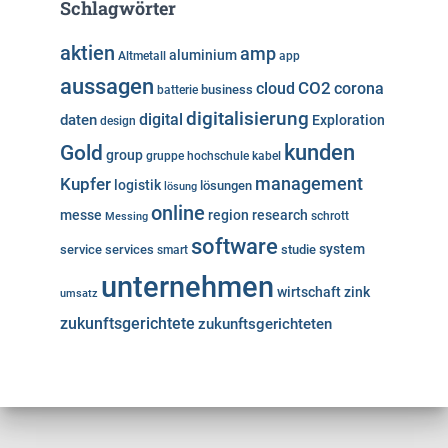
Schlagwörter
aktien
amp
aluminium
Altmetall
app
aussagen
cloud
CO2
corona
business
batterie
digitalisierung
digital
daten
Exploration
design
kunden
Gold
group
gruppe
hochschule
kabel
Kupfer
management
logistik
lösungen
lösung
online
messe
region
research
Messing
schrott
software
system
service
services
studie
smart
unternehmen
wirtschaft
zink
umsatz
zukunftsgerichtete
zukunftsgerichteten