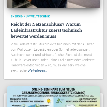
ENERGIE- / UMWELTTECHNIK
Reicht der Netzanschluss? Warum
Ladeinfrastruktur zuerst technisch
bewertet werden muss
Viele Ladeinfrastrukturprojekte beginnen mit der Auswahl
von Wallboxen, Ladesäulen oder Schnellladelösungen.
Aus technischer und wirtschaftlicher Sicht ist das meist
zu früh. Bevor über Ladepunkte, Stellplätze oder konkrete
Hardware entschieden wird, muss klar sein, welche
elektrische
Weiterlesen…