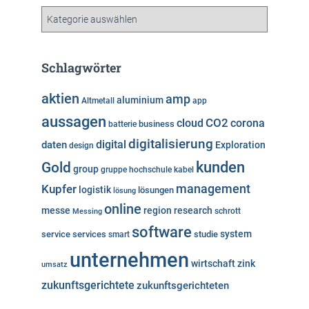
v
K
a
t
e
Schlagwörter
g
o
aktien
amp
aluminium
Altmetall
app
r
aussagen
i
cloud
CO2
corona
business
batterie
e
digitalisierung
digital
daten
Exploration
design
n
kunden
Gold
group
gruppe
hochschule
kabel
Kupfer
management
logistik
lösungen
lösung
online
messe
region
research
Messing
schrott
software
system
service
services
studie
smart
unternehmen
wirtschaft
zink
umsatz
zukunftsgerichtete
zukunftsgerichteten