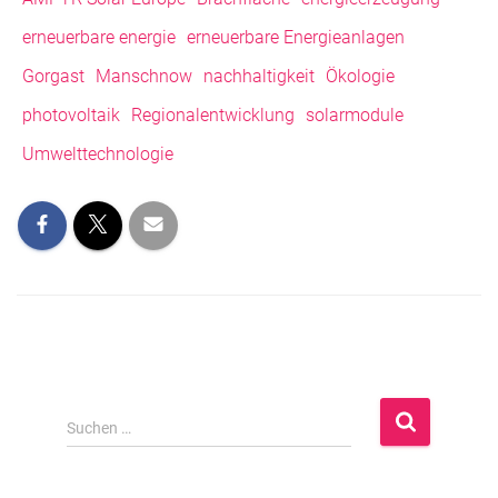
erneuerbare energie
erneuerbare Energieanlagen
Gorgast
Manschnow
nachhaltigkeit
Ökologie
photovoltaik
Regionalentwicklung
solarmodule
Umwelttechnologie
S
Suchen …
u
c
h