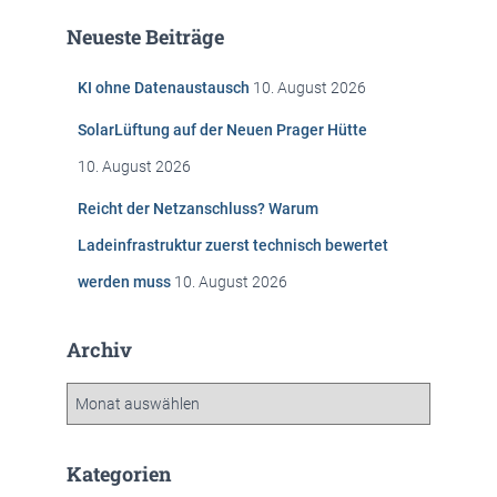
e
Neueste Beiträge
n
n
KI ohne Datenaustausch
10. August 2026
a
c
SolarLüftung auf der Neuen Prager Hütte
h
:
10. August 2026
Reicht der Netzanschluss? Warum
Ladeinfrastruktur zuerst technisch bewertet
werden muss
10. August 2026
Archiv
A
r
c
h
Kategorien
i