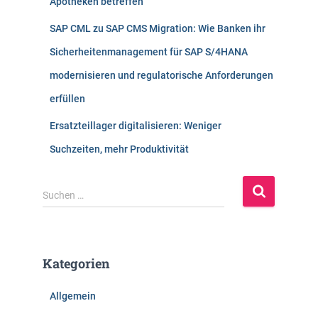
Apotheken betreffen
SAP CML zu SAP CMS Migration: Wie Banken ihr
Sicherheitenmanagement für SAP S/4HANA
modernisieren und regulatorische Anforderungen
erfüllen
Ersatzteillager digitalisieren: Weniger
Suchzeiten, mehr Produktivität
S
Suchen …
u
c
h
e
Kategorien
n
n
Allgemein
a
c