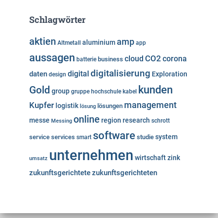
Schlagwörter
aktien
amp
aluminium
Altmetall
app
aussagen
cloud
CO2
corona
business
batterie
digitalisierung
digital
daten
Exploration
design
kunden
Gold
group
gruppe
hochschule
kabel
Kupfer
management
logistik
lösungen
lösung
online
messe
region
research
Messing
schrott
software
system
service
services
studie
smart
unternehmen
wirtschaft
zink
umsatz
zukunftsgerichtete
zukunftsgerichteten