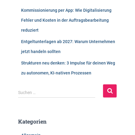
Kommissionierung per App: Wie Digitalisierung
Fehler und Kosten in der Auftragsbearbeitung
reduziert
Entgeltunterlagen ab 2027: Warum Unternehmen
jetzt handeln sollten
Strukturen neu denken: 3 Impulse für deinen Weg
zu autonomen, KI-nativen Prozessen
S
Suchen …
u
c
h
e
Kategorien
n
n