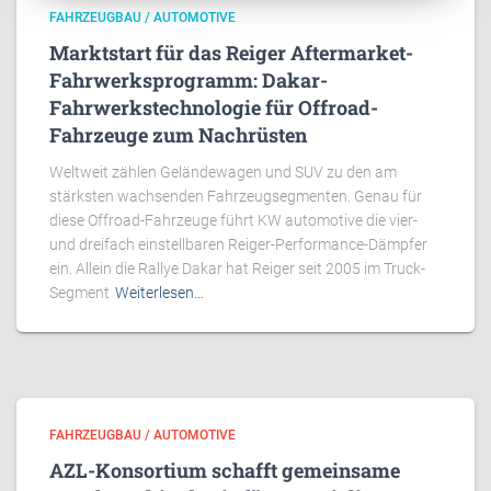
FAHRZEUGBAU / AUTOMOTIVE
Marktstart für das Reiger Aftermarket-
Fahrwerksprogramm: Dakar-
Fahrwerkstechnologie für Offroad-
Fahrzeuge zum Nachrüsten
Weltweit zählen Geländewagen und SUV zu den am
stärksten wachsenden Fahrzeugsegmenten. Genau für
diese Offroad-Fahrzeuge führt KW automotive die vier-
und dreifach einstellbaren Reiger-Performance-Dämpfer
ein. Allein die Rallye Dakar hat Reiger seit 2005 im Truck-
Segment
Weiterlesen…
FAHRZEUGBAU / AUTOMOTIVE
AZL-Konsortium schafft gemeinsame