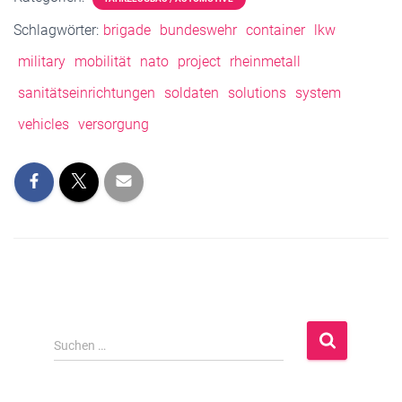
Schlagwörter:
brigade
bundeswehr
container
lkw
military
mobilität
nato
project
rheinmetall
sanitätseinrichtungen
soldaten
solutions
system
vehicles
versorgung
S
Suchen …
u
c
h