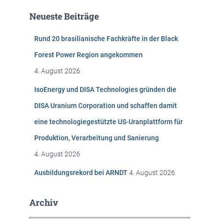
e
Neueste Beiträge
n
n
Rund 20 brasilianische Fachkräfte in der Black
a
c
Forest Power Region angekommen
h
4. August 2026
:
IsoEnergy und DISA Technologies gründen die
DISA Uranium Corporation und schaffen damit
eine technologiegestützte US-Uranplattform für
Produktion, Verarbeitung und Sanierung
4. August 2026
Ausbildungsrekord bei ARNDT
4. August 2026
Archiv