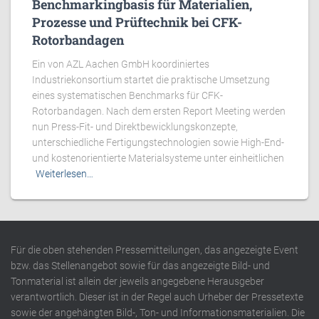
Benchmarkingbasis für Materialien,
Prozesse und Prüftechnik bei CFK-
Rotorbandagen
Ein von AZL Aachen GmbH koordiniertes
Industriekonsortium startet die praktische Umsetzung
eines systematischen Benchmarks für CFK-
Rotorbandagen. Nach dem ersten Report Meeting werden
nun Press-Fit- und Direktbewicklungskonzepte,
unterschiedliche Fertigungstechnologien sowie High-End-
und kostenorientierte Materialsysteme unter einheitlichen
Weiterlesen…
Für die oben stehenden Pressemitteilungen, das angezeigte Event
bzw. das Stellenangebot sowie für das angezeigte Bild- und
Tonmaterial ist allein der jeweils angegebene Herausgeber
verantwortlich. Dieser ist in der Regel auch Urheber der Pressetexte
sowie der angehängten Bild-, Ton- und Informationsmaterialien. Die