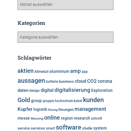
A
r
c
h
Kategorien
i
v
K
a
t
e
Schlagwörter
g
o
aktien
amp
aluminium
Altmetall
app
r
aussagen
i
cloud
CO2
corona
business
batterie
e
digitalisierung
digital
daten
Exploration
design
n
kunden
Gold
group
gruppe
hochschule
kabel
Kupfer
management
logistik
lösungen
lösung
online
messe
region
research
Messing
schrott
software
system
service
services
studie
smart