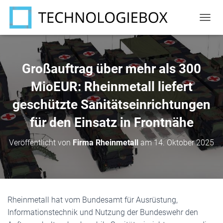
N
A
V
I
G
Großauftrag über mehr als 300
A
T
MioEUR: Rheinmetall liefert
I
geschützte Sanitätseinrichtungen
O
N
für den Einsatz in Frontnähe
U
M
S
Veröffentlicht von
Firma Rheinmetall
am
14. Oktober 2025
C
H
A
L
T
E
Rheinmetall hat vom Bundesamt für Ausrüstung,
N
Informationstechnik und Nutzung der Bundeswehr den