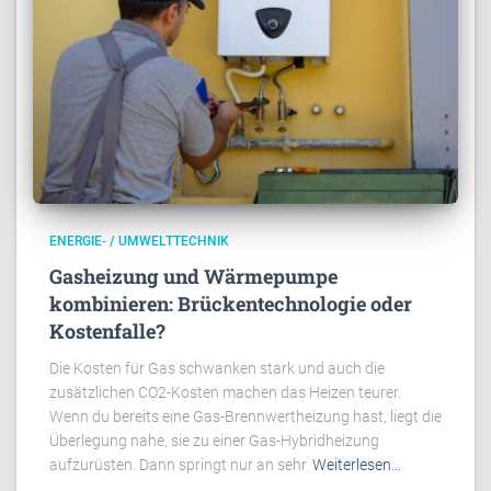
ENERGIE- / UMWELTTECHNIK
Gasheizung und Wärmepumpe
kombinieren: Brückentechnologie oder
Kostenfalle?
Die Kosten für Gas schwanken stark und auch die
zusätzlichen CO2-Kosten machen das Heizen teurer.
Wenn du bereits eine Gas-Brennwertheizung hast, liegt die
Überlegung nahe, sie zu einer Gas-Hybridheizung
aufzurüsten. Dann springt nur an sehr
Weiterlesen…