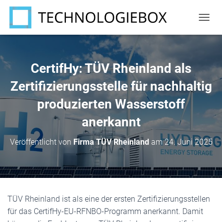
N
A
V
I
G
CertifHy: TÜV Rheinland als
A
T
Zertifizierungsstelle für nachhaltig
I
produzierten Wasserstoff
O
N
anerkannt
U
M
S
Veröffentlicht von
Firma TÜV Rheinland
am
24. Juni 2025
C
H
A
L
T
E
TÜV Rheinland ist als eine der ersten Zertifizierungsstellen
N
für das CertifHy-EU-RFNBO-Programm anerkannt. Damit