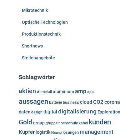
Mikrotechnik
Optische Technologien
Produktionstechnik
Shortnews
Stellenangebote
Schlagwörter
aktien
amp
aluminium
Altmetall
app
aussagen
cloud
CO2
corona
business
batterie
digitalisierung
digital
daten
Exploration
design
kunden
Gold
group
gruppe
hochschule
kabel
Kupfer
management
logistik
lösungen
lösung