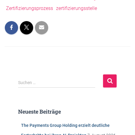
Zertifizierungsprozess
zertifizierungsstelle
S
Suchen …
u
c
h
e
Neueste Beiträge
n
n
The Payments Group Holding erzielt deutliche
a
c