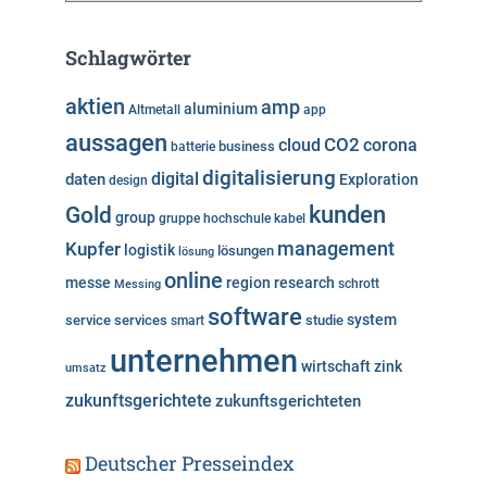
t
e
Schlagwörter
g
o
aktien
amp
aluminium
Altmetall
app
r
aussagen
i
cloud
CO2
corona
business
batterie
e
digitalisierung
digital
daten
Exploration
design
n
kunden
Gold
group
gruppe
hochschule
kabel
Kupfer
management
logistik
lösungen
lösung
online
messe
region
research
Messing
schrott
software
system
service
services
studie
smart
unternehmen
wirtschaft
zink
umsatz
zukunftsgerichtete
zukunftsgerichteten
Deutscher Presseindex