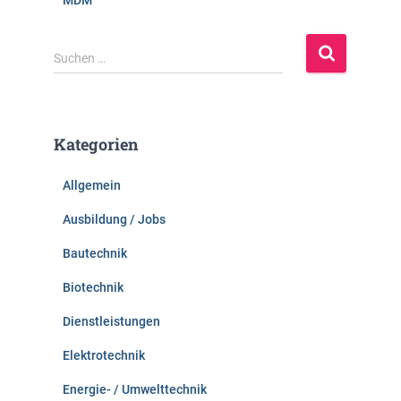
MDM
S
Suchen …
u
c
h
e
Kategorien
n
n
Allgemein
a
c
Ausbildung / Jobs
h
:
Bautechnik
Biotechnik
Dienstleistungen
Elektrotechnik
Energie- / Umwelttechnik