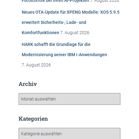
Fortschritte bei ihren AI-Projekten
7. August 2026
h
:
Neues OTA-Update für XPENG Modelle: XOS 5.9.5
erweitert Sicherheits-, Lade- und
Komfortfunktionen
7. August 2026
HARK schafft die Grundlage für die
Modernisierung seiner IBM i-Anwendungen
7. August 2026
Archiv
A
r
c
h
Kategorien
i
v
K
a