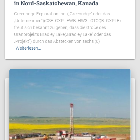
in Nord-Saskatchewan, Kanada
Greenridge Exploration Inc. („Greenridge“ oder das
„Unternehmen“)(CSE: GXP | FWB: HW3 | OTCQB: GXPLF)
freut sich bekannt zu geben, dass die Größe des
Uranprojekts Bradley Lake(„Bradley Lake“ oder das
„Projekt“) durch das Abstecken von sechs (6)
Weiterlesen…