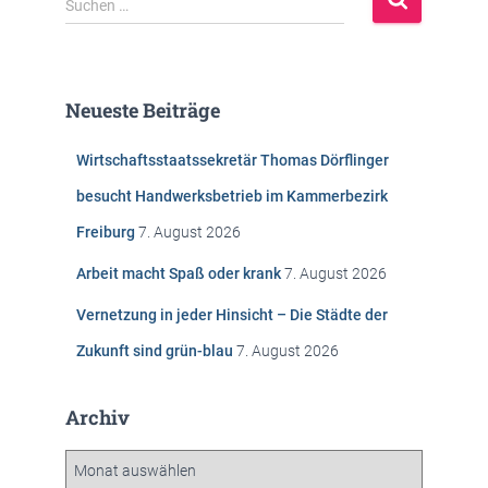
Suchen …
u
c
h
e
Neueste Beiträge
n
n
Wirtschaftsstaatssekretär Thomas Dörflinger
a
c
besucht Handwerksbetrieb im Kammerbezirk
h
Freiburg
7. August 2026
:
Arbeit macht Spaß oder krank
7. August 2026
Vernetzung in jeder Hinsicht – Die Städte der
Zukunft sind grün-blau
7. August 2026
Archiv
A
r