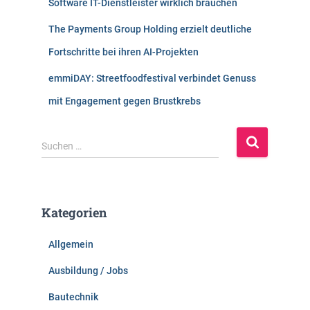
Software IT-Dienstleister wirklich brauchen
The Payments Group Holding erzielt deutliche
Fortschritte bei ihren AI-Projekten
emmiDAY: Streetfoodfestival verbindet Genuss
mit Engagement gegen Brustkrebs
S
Suchen …
u
c
h
e
Kategorien
n
n
Allgemein
a
c
Ausbildung / Jobs
h
:
Bautechnik