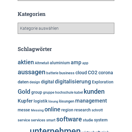
c
h
Kategorien
i
v
K
a
t
e
Schlagwörter
g
o
aktien
amp
aluminium
Altmetall
app
r
aussagen
i
cloud
CO2
corona
business
batterie
e
digitalisierung
digital
daten
Exploration
design
n
kunden
Gold
group
gruppe
hochschule
kabel
Kupfer
management
logistik
lösungen
lösung
online
messe
region
research
Messing
schrott
software
system
service
services
studie
smart
unternehmen