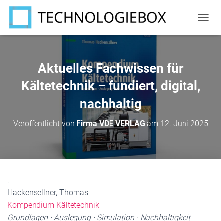
N
A
V
I
G
Aktuelles Fachwissen für
A
T
Kältetechnik – fundiert, digital,
I
nachhaltig
O
N
U
Veröffentlicht von
Firma VDE VERLAG
am
12. Juni 2025
M
S
C
H
A
L
.
T
Hackensellner, Thomas
E
N
Kompendium Kältetechnik
Grundlagen · Auslegung · Simulation · Nachhaltigkeit