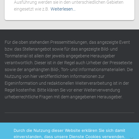
Ausführung werden sie in den unterschiedlichen Gebieten
eingesetzt wie z.B.
Weiterlesen…
Für die oben stehenden Pressemitteilungen, das angezeigte Event
bzw. das Stellenangebot sowie für das angezeigte Bild- und
Tonmaterial ist allein der jeweils angegebene Herausgeber
verantwortlich. Dieser ist in der Regel auch Urheber der Pressetexte
sowie der angehängten Bild-, Ton- und Informationsmaterialien. Die
Nutzung von hier veröffentlichten Informationen zur
Eigeninformation und redaktionellen Weiterverarbeitung ist in der
Regel kostenfrei. Bitte klären Sie vor einer Weiterverwendung
urheberrechtliche Fragen mit dem angegebenen Herausgeber.
DATENSCHUTZERKLÄRUNG
IMPRESSUM
KONTAKT
Durch die Nutzung dieser Website erklären Sie sich damit
einverstanden, dass unsere Dienste Cookies verwenden.