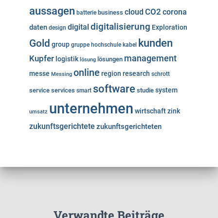
aussagen
cloud
CO2
corona
business
batterie
digitalisierung
digital
daten
Exploration
design
kunden
Gold
group
gruppe
hochschule
kabel
Kupfer
management
logistik
lösungen
lösung
online
messe
region
research
Messing
schrott
software
system
service
services
studie
smart
unternehmen
wirtschaft
zink
umsatz
zukunftsgerichtete
zukunftsgerichteten
Verwandte Beiträge