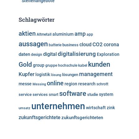
Stellenangebote
Schlagwörter
aktien
amp
aluminium
Altmetall
app
aussagen
cloud
CO2
corona
business
batterie
digitalisierung
digital
daten
Exploration
design
kunden
Gold
group
gruppe
hochschule
kabel
Kupfer
management
logistik
lösungen
lösung
online
messe
region
research
Messing
schrott
software
system
service
services
studie
smart
unternehmen
wirtschaft
zink
umsatz
zukunftsgerichtete
zukunftsgerichteten