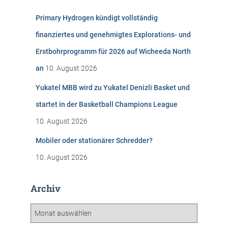
n
Primary Hydrogen kündigt vollständig
a
c
finanziertes und genehmigtes Explorations- und
h
Erstbohrprogramm für 2026 auf Wicheeda North
:
an
10. August 2026
Yukatel MBB wird zu Yukatel Denizli Basket und
startet in der Basketball Champions League
10. August 2026
Mobiler oder stationärer Schredder?
10. August 2026
Archiv
A
r