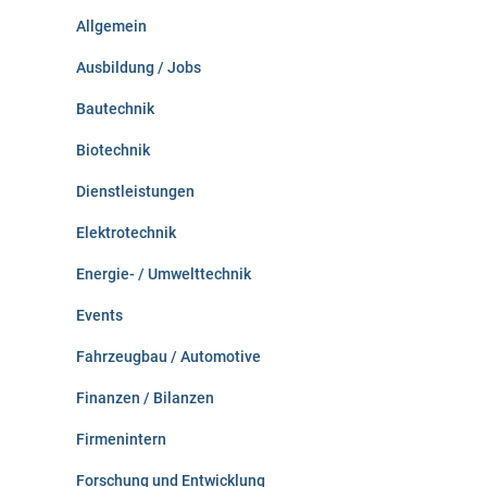
n
Allgemein
a
c
Ausbildung / Jobs
h
:
Bautechnik
Biotechnik
Dienstleistungen
Elektrotechnik
Energie- / Umwelttechnik
Events
Fahrzeugbau / Automotive
Finanzen / Bilanzen
Firmenintern
Forschung und Entwicklung