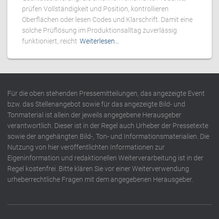
prüfen Vollständigkeit und Position, kontrollieren
Oberflächen oder lesen Codes und Klarschrift. Damit eine
solche Prüflösung im Produktionsalltag zuverlässig
funktioniert, reicht
Weiterlesen…
Für die oben stehenden Pressemitteilungen, das angezeigte Event
bzw. das Stellenangebot sowie für das angezeigte Bild- und
Tonmaterial ist allein der jeweils angegebene Herausgeber
verantwortlich. Dieser ist in der Regel auch Urheber der Pressetexte
sowie der angehängten Bild-, Ton- und Informationsmaterialien. Die
Nutzung von hier veröffentlichten Informationen zur
Eigeninformation und redaktionellen Weiterverarbeitung ist in der
Regel kostenfrei. Bitte klären Sie vor einer Weiterverwendung
urheberrechtliche Fragen mit dem angegebenen Herausgeber.