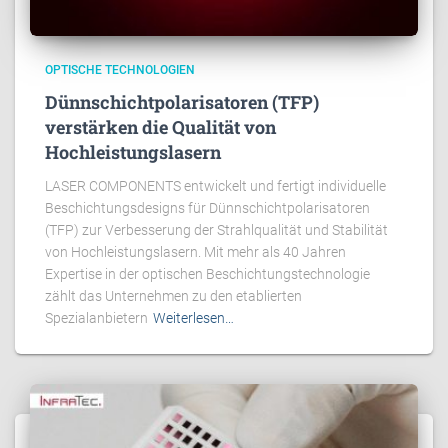
OPTISCHE TECHNOLOGIEN
Dünnschichtpolarisatoren (TFP)
verstärken die Qualität von
Hochleistungslasern
LASER COMPONENTS entwickelt und fertigt individuelle
Beschichtungsdesigns für Dünnschichtpolarisatoren
(TFP) zur Verbesserung der Strahlqualität und Stabilität
von Hochleistungslasern. Mit mehr als 40 Jahren
Expertise in der optischen Beschichtungstechnologie
zählt das Unternehmen zu den etablierten
Spezialanbietern
Weiterlesen…