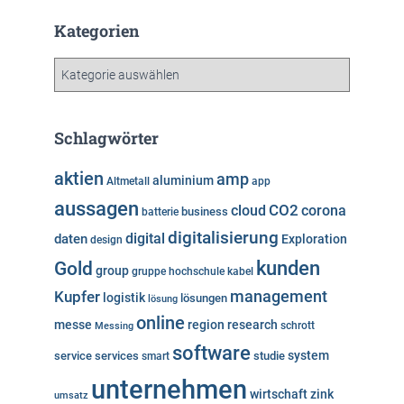
c
h
Kategorien
i
v
K
a
t
e
Schlagwörter
g
o
aktien
amp
aluminium
Altmetall
app
r
aussagen
i
cloud
CO2
corona
business
batterie
e
digitalisierung
digital
daten
Exploration
design
n
kunden
Gold
group
gruppe
hochschule
kabel
Kupfer
management
logistik
lösungen
lösung
online
messe
region
research
Messing
schrott
software
system
service
services
studie
smart
unternehmen
wirtschaft
zink
umsatz