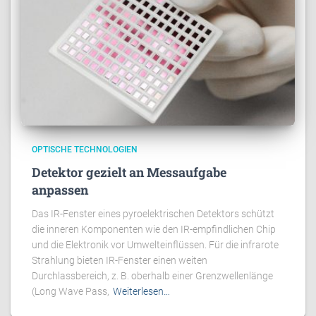
OPTISCHE TECHNOLOGIEN
Detektor gezielt an Messaufgabe
anpassen
Das IR-Fenster eines pyroelektrischen Detektors schützt
die inneren Komponenten wie den IR-empfindlichen Chip
und die Elektronik vor Umwelteinflüssen. Für die infrarote
Strahlung bieten IR-Fenster einen weiten
Durchlassbereich, z. B. oberhalb einer Grenzwellenlänge
(Long Wave Pass,
Weiterlesen…