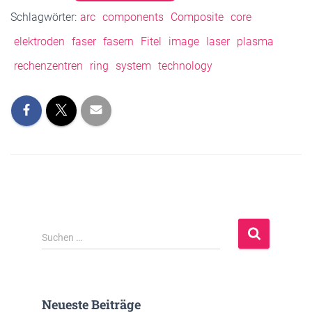
Schlagwörter:
arc
components
Composite
core
elektroden
faser
fasern
Fitel
image
laser
plasma
rechenzentren
ring
system
technology
S
Suchen …
u
c
h
e
Neueste Beiträge
n