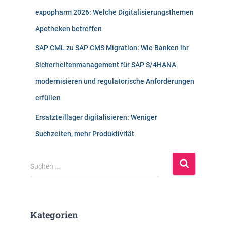
expopharm 2026: Welche Digitalisierungsthemen
Apotheken betreffen
SAP CML zu SAP CMS Migration: Wie Banken ihr
Sicherheitenmanagement für SAP S/4HANA
modernisieren und regulatorische Anforderungen
erfüllen
Ersatzteillager digitalisieren: Weniger
Suchzeiten, mehr Produktivität
S
Suchen …
u
c
h
e
Kategorien
n