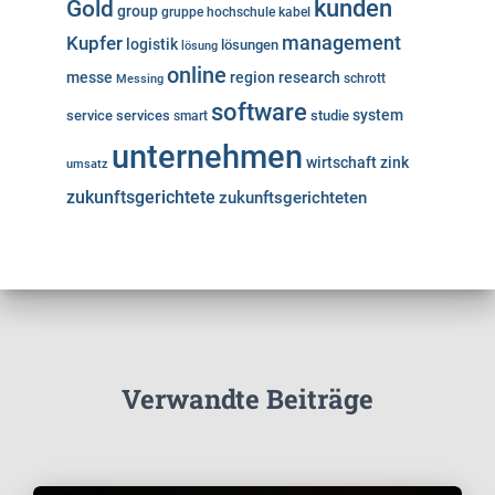
kunden
Gold
group
gruppe
hochschule
kabel
Kupfer
management
logistik
lösungen
lösung
online
messe
region
research
Messing
schrott
software
system
service
services
studie
smart
unternehmen
wirtschaft
zink
umsatz
zukunftsgerichtete
zukunftsgerichteten
Verwandte Beiträge