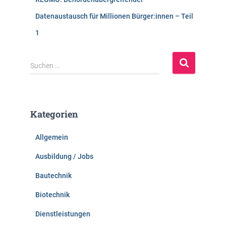
Datenaustausch für Millionen Bürger:innen – Teil
1
S
Suchen …
u
c
h
e
Kategorien
n
n
Allgemein
a
c
Ausbildung / Jobs
h
:
Bautechnik
Biotechnik
Dienstleistungen