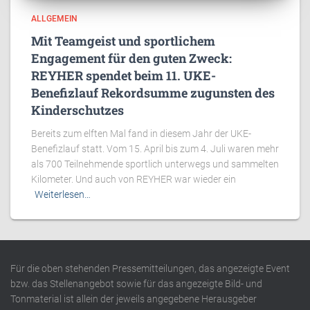
ALLGEMEIN
Mit Teamgeist und sportlichem
Engagement für den guten Zweck:
REYHER spendet beim 11. UKE-
Benefizlauf Rekordsumme zugunsten des
Kinderschutzes
Bereits zum elften Mal fand in diesem Jahr der UKE-
Benefizlauf statt. Vom 15. April bis zum 4. Juli waren mehr
als 700 Teilnehmende sportlich unterwegs und sammelten
Kilometer. Und auch von REYHER war wieder ein
Weiterlesen…
Für die oben stehenden Pressemitteilungen, das angezeigte Event
bzw. das Stellenangebot sowie für das angezeigte Bild- und
Tonmaterial ist allein der jeweils angegebene Herausgeber