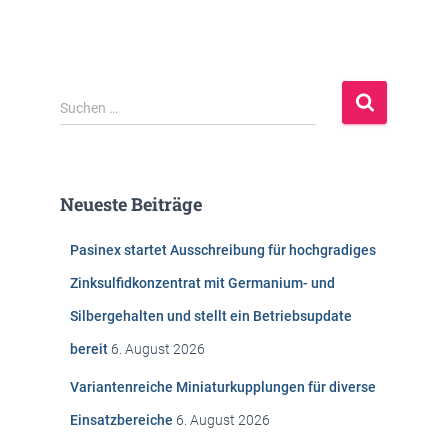
S
Suchen …
u
c
h
e
Neueste Beiträge
n
n
Pasinex startet Ausschreibung für hochgradiges
a
c
Zinksulfidkonzentrat mit Germanium- und
h
Silbergehalten und stellt ein Betriebsupdate
:
bereit
6. August 2026
Variantenreiche Miniaturkupplungen für diverse
Einsatzbereiche
6. August 2026