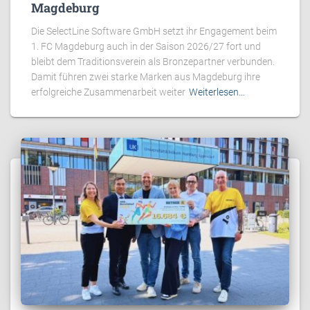
Magdeburg
Die SelectLine Software GmbH setzt ihr Engagement beim
1. FC Magdeburg auch in der Saison 2026/27 fort und
bleibt dem Traditionsverein als Bronzepartner verbunden.
Damit führen zwei starke Marken aus Magdeburg ihre
erfolgreiche Zusammenarbeit weiter
Weiterlesen…