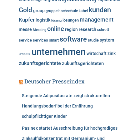
design
n
kunden
Gold
group
gruppe
hochschule
kabel
Kupfer
management
logistik
lösungen
lösung
online
messe
region
research
Messing
schrott
software
system
service
services
studie
smart
unternehmen
wirtschaft
zink
umsatz
zukunftsgerichtete
zukunftsgerichteten
Deutscher Presseindex
Steigende Adipositasrate zeigt strukturellen
Handlungsbedarf bei der Ernährung
schulpflichtiger Kinder
Pasinex startet Ausschreibung für hochgradiges
Zinksulfidkonzentrat mit Germanium- und