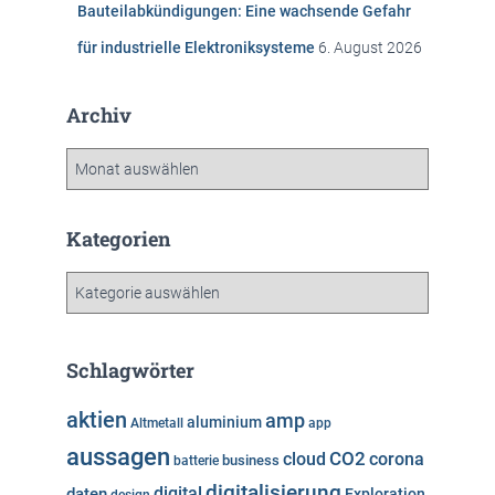
Bauteilabkündigungen: Eine wachsende Gefahr
für industrielle Elektroniksysteme
6. August 2026
Archiv
A
r
c
h
Kategorien
i
v
K
a
t
e
Schlagwörter
g
o
aktien
amp
aluminium
Altmetall
app
r
aussagen
i
cloud
CO2
corona
business
batterie
e
digitalisierung
digital
daten
Exploration