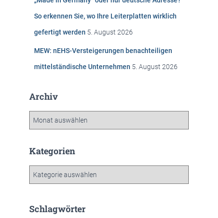
„Made in Germany“ oder nur deutsche Adresse?
So erkennen Sie, wo Ihre Leiterplatten wirklich
gefertigt werden
5. August 2026
MEW: nEHS-Versteigerungen benachteiligen
mittelständische Unternehmen
5. August 2026
Archiv
A
r
c
h
Kategorien
i
v
K
a
t
e
Schlagwörter
g