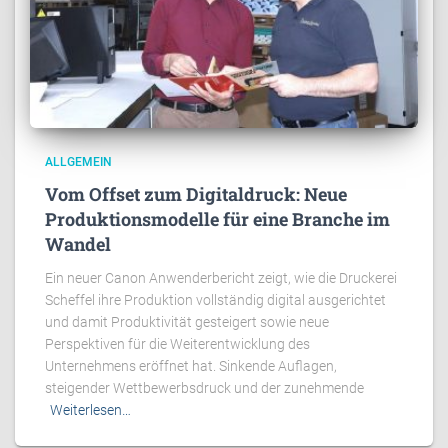
ALLGEMEIN
Vom Offset zum Digitaldruck: Neue
Produktionsmodelle für eine Branche im
Wandel
Ein neuer Canon Anwenderbericht zeigt, wie die Druckerei
Scheffel ihre Produktion vollständig digital ausgerichtet
und damit Produktivität gesteigert sowie neue
Perspektiven für die Weiterentwicklung des
Unternehmens eröffnet hat. Sinkende Auflagen,
steigender Wettbewerbsdruck und der zunehmende
Weiterlesen…