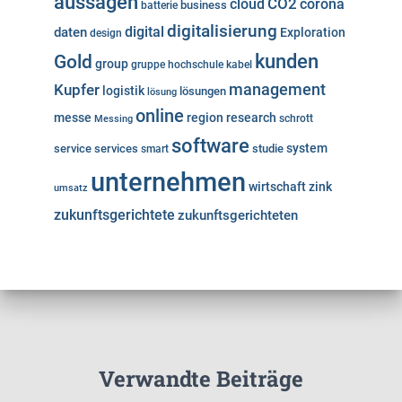
aussagen
cloud
CO2
corona
business
batterie
digitalisierung
digital
daten
Exploration
design
kunden
Gold
group
gruppe
hochschule
kabel
Kupfer
management
logistik
lösungen
lösung
online
messe
region
research
Messing
schrott
software
system
service
services
studie
smart
unternehmen
wirtschaft
zink
umsatz
zukunftsgerichtete
zukunftsgerichteten
Verwandte Beiträge