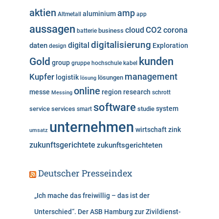
o
aktien
amp
aluminium
Altmetall
app
r
aussagen
i
cloud
CO2
corona
business
batterie
e
digitalisierung
digital
daten
Exploration
design
n
kunden
Gold
group
gruppe
hochschule
kabel
Kupfer
management
logistik
lösungen
lösung
online
messe
region
research
Messing
schrott
software
system
service
services
studie
smart
unternehmen
wirtschaft
zink
umsatz
zukunftsgerichtete
zukunftsgerichteten
Deutscher Presseindex
„Ich mache das freiwillig – das ist der
Unterschied“. Der ASB Hamburg zur Zivildienst-