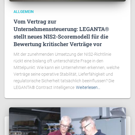
ALLGEMEIN
Vom Vertrag zur
Unternehmenssteuerung: LEGANTA®
stellt neues NIS2-Scoremodell für die
Bewertung kritischer Verträge vor
Mit der zunehmenden Umsetzung der NIS2-Richtlinie
rückt eine bislang oft unterschätzte Frage in den
Mittelpunkt: Wie kann ein Unternehmen erkennen, welche
Verträge seine operative Stabilität, Lieferfähigkeit und
regulatorische Sicherheit tatsächlich beeinflussen? Die
LEGANTA® Contract Intelligence
Weiterlesen…