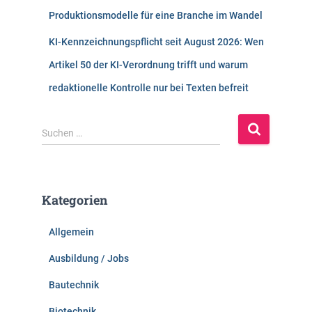
Produktionsmodelle für eine Branche im Wandel
KI-Kennzeichnungspflicht seit August 2026: Wen
Artikel 50 der KI-Verordnung trifft und warum
redaktionelle Kontrolle nur bei Texten befreit
S
Suchen …
u
c
h
e
Kategorien
n
n
Allgemein
a
c
Ausbildung / Jobs
h
:
Bautechnik
Biotechnik