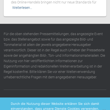
des Online-Handels bringen nicht nur neue Standards für
Weiterlesen…
Für die oben stehenden Pressemitteilungen, das angezeigte Event
bzw. das Stellenangebot sowie für das angezeigte Bild- und
Tonmaterial ist allein der jeweils angegebene Herausgeber
verantwortlich. Dieser ist in der Regel auch Urheber der Pressetexte
sowie der angehängten Bild-, Ton- und Informationsmaterialien. Die
Nutzung von hier veröffentlichten Informationen zur
Eigeninformation und redaktionellen Weiterverarbeitung ist in der
Regel kostenfrei. Bitte klären Sie vor einer Weiterverwendung
urheberrechtliche Fragen mit dem angegebenen Herausgeber.
DATENSCHUTZERKLÄRUNG
IMPRESSUM
KONTAKT
Durch die Nutzung dieser Website erklären Sie sich damit
einverstanden, dass unsere Dienste Cookies verwenden.