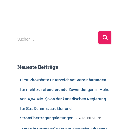
S
Suchen …
u
c
h
e
Neueste Beiträge
n
n
First Phosphate unterzeichnet Vereinbarungen
a
c
für nicht zu refundierende Zuwendungen in Höhe
h
von 4,84 Mio. $ von der kanadischen Regierung
:
für Straßeninfrastruktur und
Stromübertragungsleitungen
5. August 2026