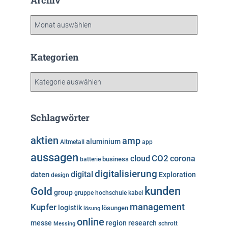
Archiv
A
r
c
h
Kategorien
i
v
K
a
t
e
Schlagwörter
g
o
aktien
amp
aluminium
Altmetall
app
r
aussagen
i
cloud
CO2
corona
business
batterie
e
digitalisierung
digital
daten
Exploration
design
n
kunden
Gold
group
gruppe
hochschule
kabel
Kupfer
management
logistik
lösungen
lösung
online
messe
region
research
Messing
schrott