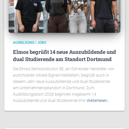
AUSBILDUNG / JOBS
Elmos begrüßt 14 neue Auszubildende und
dual Studierende am Standort Dortmund
Die Elmos Semiconductor SE, ein führender Hersteller von
automobilen Mixed-Signal-Halbleitern, begrüßt auch in
diesem Jahr neue Auszubildende und dual Studierende
am Unternehmensstandort in Dortmund. Zum
Ausbildungsstart 2026 beginnen insgesamt 14
Auszubildende und dual Studierende ihre
Weiterlesen…