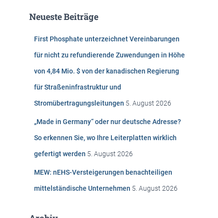
e
Neueste Beiträge
n
n
First Phosphate unterzeichnet Vereinbarungen
a
c
für nicht zu refundierende Zuwendungen in Höhe
h
von 4,84 Mio. $ von der kanadischen Regierung
:
für Straßeninfrastruktur und
Stromübertragungsleitungen
5. August 2026
„Made in Germany“ oder nur deutsche Adresse?
So erkennen Sie, wo Ihre Leiterplatten wirklich
gefertigt werden
5. August 2026
MEW: nEHS-Versteigerungen benachteiligen
mittelständische Unternehmen
5. August 2026