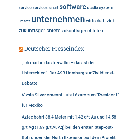
software
system
service
services
studie
smart
unternehmen
wirtschaft
zink
umsatz
zukunftsgerichtete
zukunftsgerichteten
Deutscher Presseindex
„Ich mache das freiwillig – das ist der
Unterschied“. Der ASB Hamburg zur Zivildienst-
Debatte.
Vizsla Silver ernennt Luis Lázaro zum “President”
für Mexiko
Aztec bohrt 88,4 Meter mit 1,42 g/t Au und 14,58
g/t Ag (1,69 g/t AuÄq) bei den ersten Step-out-
Bohrungen der North Extension auf dem Projekt