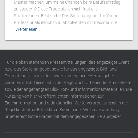
Master machen, um meine Chancen beim Berufseinstieg
zu steigern? Diese Frage stellen sich fast alle
Studierenden. Fest steht: Das Stellenangebot für Young
Professionals (Hochschulabsolventen mit maximal drei
Weiterlesen…
Für die oben stehenden Pressemitteilungen, das angezeigte Event
bzw. das Stellenangebot sowie für das angezeigte Bild- und
Tonmaterial ist allein der jeweils angegebene Herausgeber
verantwortlich. Dieser ist in der Regel auch Urheber der Pressetexte
sowie der angehängten Bild-, Ton- und Informationsmaterialien. Die
Nutzung von hier veröffentlichten Informationen zur
Eigeninformation und redaktionellen Weiterverarbeitung ist in der
Regel kostenfrei. Bitte klären Sie vor einer Weiterverwendung
urheberrechtliche Fragen mit dem angegebenen Herausgeber.