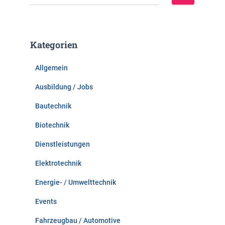
u
c
h
e
Kategorien
n
n
Allgemein
a
c
Ausbildung / Jobs
h
:
Bautechnik
Biotechnik
Dienstleistungen
Elektrotechnik
Energie- / Umwelttechnik
Events
Fahrzeugbau / Automotive