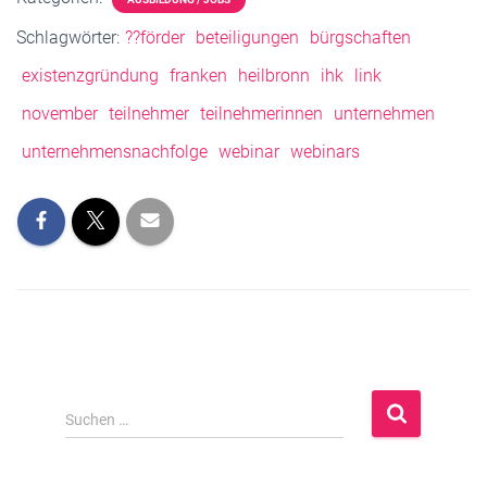
Schlagwörter:
??förder
beteiligungen
bürgschaften
existenzgründung
franken
heilbronn
ihk
link
november
teilnehmer
teilnehmerinnen
unternehmen
unternehmensnachfolge
webinar
webinars
S
Suchen …
u
c
h