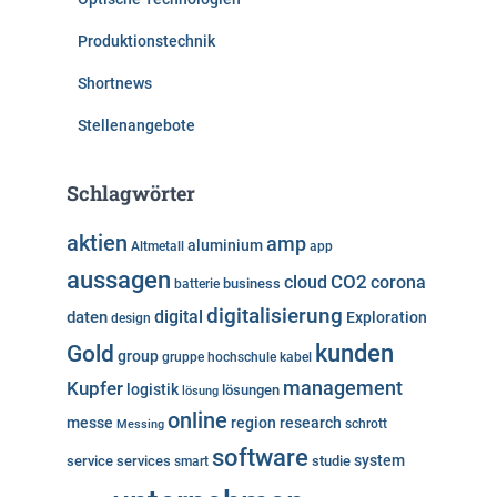
Produktionstechnik
Shortnews
Stellenangebote
Schlagwörter
aktien
amp
aluminium
Altmetall
app
aussagen
cloud
CO2
corona
business
batterie
digitalisierung
digital
daten
Exploration
design
kunden
Gold
group
gruppe
hochschule
kabel
Kupfer
management
logistik
lösungen
lösung
online
messe
region
research
Messing
schrott
software
system
service
services
studie
smart