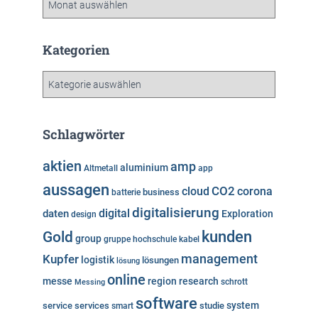
r
c
h
Kategorien
i
v
K
a
t
e
Schlagwörter
g
o
aktien
amp
aluminium
Altmetall
app
r
aussagen
i
cloud
CO2
corona
business
batterie
e
digitalisierung
digital
daten
Exploration
design
n
kunden
Gold
group
gruppe
hochschule
kabel
Kupfer
management
logistik
lösungen
lösung
online
messe
region
research
Messing
schrott
software
system
service
services
studie
smart