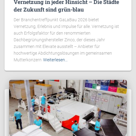
Vernetzung in jeder Hinsicht – Die Städte
der Zukunft sind grün-blau
Der Branchentreffpunkt GaLaBau 2026 bietet
Vernetzung, Erlebnis und Impulse für alle. Vernetzung ist
auch Erfolgsfaktor für den renommierten
Dachbegrünungshersteller Zinco, der dieses Jahr
zusammen mit Elevate ausstellt – Anbieter für
hochwertige Abdichtungslösungen im gemeinsamen
Mutterkonzern
Weiterlesen…