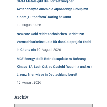
SAGA Metals gibt die Fortsetzung der
a
c
Aktienanalyse durch die Alphabridge Group mit
h
einem „Outperform“-Rating bekannt
:
10. August 2026
Newcore Gold reicht technischen Bericht zur
Vormachbarkeitsstudie für das Goldprojekt Enchi
in Ghana ein
10. August 2026
MCF Energy stellt Betriebsupdate zu Bohrung
Kinsau-1A, Lech Ost, zu Gasfeld Reudnitz und zu r
Lizenz Erlenwiese in Deutschland bereit
10. August 2026
Archiv
A