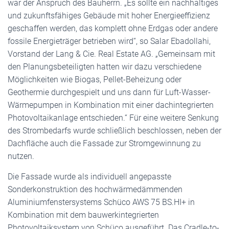
war der Anspruch des Bauherrn. „Es sollte ein nachhaltiges
und zukunftsfähiges Gebäude mit hoher Energieeffizienz
geschaffen werden, das komplett ohne Erdgas oder andere
fossile Energieträger betrieben wird“, so Salar Ebadollahi,
Vorstand der Lang & Cie. Real Estate AG. „Gemeinsam mit
den Planungsbeteiligten hatten wir dazu verschiedene
Möglichkeiten wie Biogas, Pellet-Beheizung oder
Geothermie durchgespielt und uns dann für Luft-Wasser-
Wärmepumpen in Kombination mit einer dachintegrierten
Photovoltaikanlage entschieden.“ Für eine weitere Senkung
des Strombedarfs wurde schließlich beschlossen, neben der
Dachfläche auch die Fassade zur Stromgewinnung zu
nutzen.
Die Fassade wurde als individuell angepasste
Sonderkonstruktion des hochwärmedämmenden
Aluminiumfenstersystems Schüco AWS 75 BS.HI+ in
Kombination mit dem bauwerkintegrierten
Photovoltaiksystem von Schüco ausgeführt. Das Cradle-to-