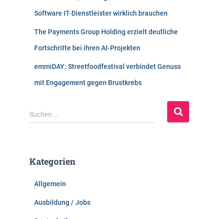
Software IT-Dienstleister wirklich brauchen
The Payments Group Holding erzielt deutliche
Fortschritte bei ihren AI-Projekten
emmiDAY: Streetfoodfestival verbindet Genuss
mit Engagement gegen Brustkrebs
S
Suchen …
u
c
h
e
Kategorien
n
n
Allgemein
a
c
Ausbildung / Jobs
h
: