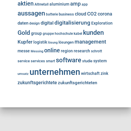
aktien
amp
aluminium
Altmetall
app
aussagen
cloud
CO2
corona
business
batterie
digitalisierung
digital
daten
Exploration
design
kunden
Gold
group
gruppe
hochschule
kabel
Kupfer
management
logistik
lösungen
lösung
online
messe
region
research
Messing
schrott
software
system
service
services
studie
smart
unternehmen
wirtschaft
zink
umsatz
zukunftsgerichtete
zukunftsgerichteten