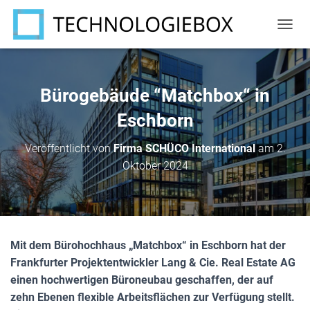
N
A
V
I
G
Bürogebäude “Matchbox“ in
A
T
Eschborn
I
O
Veröffentlicht von
Firma SCHÜCO International
am
2.
N
Oktober 2024
U
M
S
C
H
A
Mit dem Bürohochhaus „Matchbox“ in Eschborn hat der
L
T
Frankfurter Projektentwickler Lang & Cie. Real Estate AG
E
einen hochwertigen Büroneubau geschaffen, der auf
N
zehn Ebenen flexible Arbeitsflächen zur Verfügung stellt.