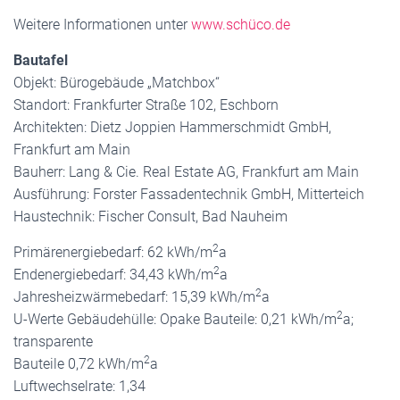
Weitere Informationen unter
www.schüco.de
Bautafel
Objekt: Bürogebäude „Matchbox“
Standort: Frankfurter Straße 102, Eschborn
Architekten: Dietz Joppien Hammerschmidt GmbH,
Frankfurt am Main
Bauherr: Lang & Cie. Real Estate AG, Frankfurt am Main
Ausführung: Forster Fassadentechnik GmbH, Mitterteich
Haustechnik: Fischer Consult, Bad Nauheim
2
Primärenergiebedarf: 62 kWh/m
a
2
Endenergiebedarf: 34,43 kWh/m
a
2
Jahresheizwärmebedarf: 15,39 kWh/m
a
2
U-Werte Gebäudehülle: Opake Bauteile: 0,21 kWh/m
a;
transparente
2
Bauteile 0,72 kWh/m
a
Luftwechselrate: 1,34