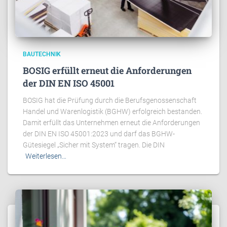
BAUTECHNIK
BOSIG erfüllt erneut die Anforderungen
der DIN EN ISO 45001
BOSIG hat die Prüfung durch die Berufsgenossenschaft
Handel und Warenlogistik (BGHW) erfolgreich bestanden.
Damit erfüllt das Unternehmen erneut die Anforderungen
der DIN EN ISO 45001:2023 und darf das BGHW-
Gütesiegel „Sicher mit System“ tragen. Die DIN
Weiterlesen…