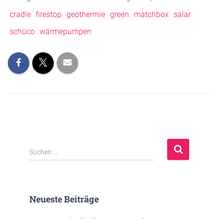
cradle
firestop
geothermie
green
matchbox
salar
schüco
wärmepumpen
S
Suchen …
u
c
h
e
Neueste Beiträge
n
n