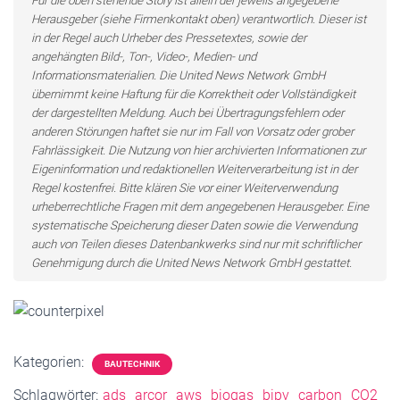
Für die oben stehende Story ist allein der jeweils angegebene
Herausgeber (siehe Firmenkontakt oben) verantwortlich. Dieser ist
in der Regel auch Urheber des Pressetextes, sowie der
angehängten Bild-, Ton-, Video-, Medien- und
Informationsmaterialien. Die United News Network GmbH
übernimmt keine Haftung für die Korrektheit oder Vollständigkeit
der dargestellten Meldung. Auch bei Übertragungsfehlern oder
anderen Störungen haftet sie nur im Fall von Vorsatz oder grober
Fahrlässigkeit. Die Nutzung von hier archivierten Informationen zur
Eigeninformation und redaktionellen Weiterverarbeitung ist in der
Regel kostenfrei. Bitte klären Sie vor einer Weiterverwendung
urheberrechtliche Fragen mit dem angegebenen Herausgeber. Eine
systematische Speicherung dieser Daten sowie die Verwendung
auch von Teilen dieses Datenbankwerks sind nur mit schriftlicher
Genehmigung durch die United News Network GmbH gestattet.
Kategorien:
BAUTECHNIK
Schlagwörter:
ads
arcor
aws
biogas
bipv
carbon
CO2