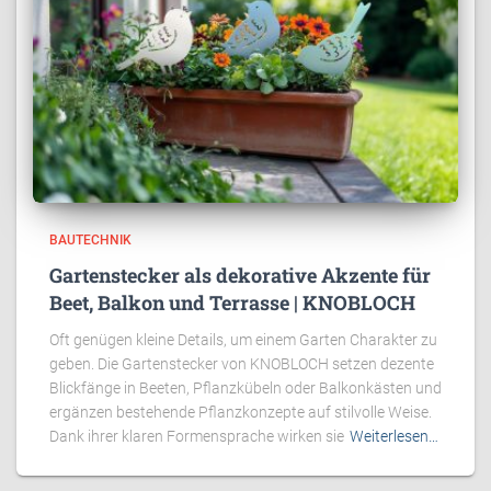
BAUTECHNIK
Gartenstecker als dekorative Akzente für
Beet, Balkon und Terrasse | KNOBLOCH
Oft genügen kleine Details, um einem Garten Charakter zu
geben. Die Gartenstecker von KNOBLOCH setzen dezente
Blickfänge in Beeten, Pflanzkübeln oder Balkonkästen und
ergänzen bestehende Pflanzkonzepte auf stilvolle Weise.
Dank ihrer klaren Formensprache wirken sie
Weiterlesen…