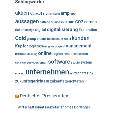
Schlagwörter
g
o
aktien
amp
aluminium
Altmetall
app
r
aussagen
i
cloud
CO2
corona
business
batterie
e
digitalisierung
digital
daten
Exploration
design
n
kunden
Gold
group
gruppe
hochschule
kabel
Kupfer
management
logistik
lösungen
lösung
online
messe
region
research
Messing
schrott
software
system
service
services
studie
smart
unternehmen
wirtschaft
zink
umsatz
zukunftsgerichtete
zukunftsgerichteten
Deutscher Presseindex
Wirtschaftsstaatssekretär Thomas Dörflinger