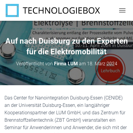
N
A
V
I
G
Auf nach Duisburg zu den Experten
A
T
für die Elektromobilität
I
O
Veröffentlicht von
Firma LUM
am
18. März 2024
N
U
M
S
C
H
Das Center for Nanointegration Duisburg-Essen (CENIDE)
A
an der Universität Duisburg-Essen, ein langjähriger
L
T
Kooperationspartner der LUM GmbH, und das Zentrum für
E
Brennstoffzellentechnik (ZBT GmbH) veranstalten ein
N
Seminar für Anwenderinnen und Anwender, die sich mit der