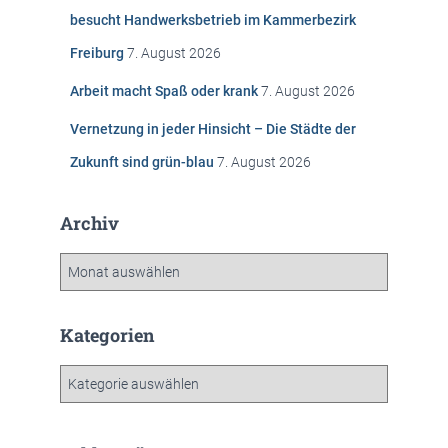
c
besucht Handwerksbetrieb im Kammerbezirk
h
Freiburg
7. August 2026
:
Arbeit macht Spaß oder krank
7. August 2026
Vernetzung in jeder Hinsicht – Die Städte der
Zukunft sind grün-blau
7. August 2026
Archiv
A
r
c
h
Kategorien
i
v
K
a
t
e