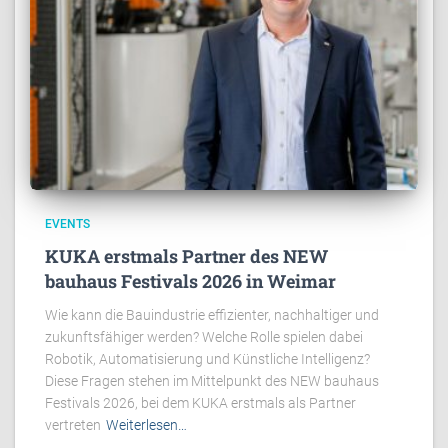
EVENTS
KUKA erstmals Partner des NEW
bauhaus Festivals 2026 in Weimar
Wie kann die Bauindustrie effizienter, nachhaltiger und
zukunftsfähiger werden? Welche Rolle spielen dabei
Robotik, Automatisierung und Künstliche Intelligenz?
Diese Fragen stehen im Mittelpunkt des NEW bauhaus
Festivals 2026, bei dem KUKA erstmals als Partner
vertreten
Weiterlesen…