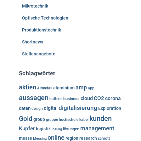
Mikrotechnik
Optische Technologien
Produktionstechnik
Shortnews
Stellenangebote
Schlagwörter
aktien
amp
aluminium
Altmetall
app
aussagen
cloud
CO2
corona
business
batterie
digitalisierung
digital
daten
Exploration
design
kunden
Gold
group
gruppe
hochschule
kabel
Kupfer
management
logistik
lösungen
lösung
online
messe
region
research
Messing
schrott