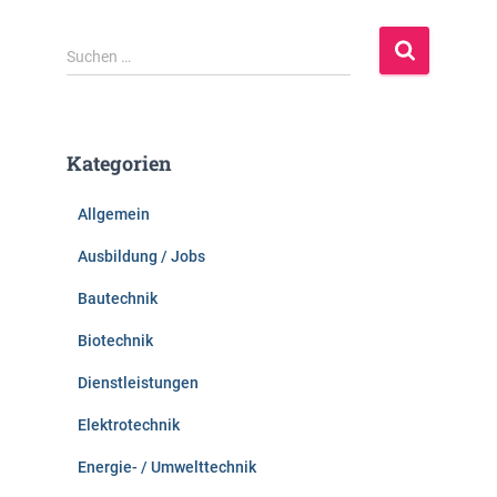
S
Suchen …
u
c
h
e
Kategorien
n
n
Allgemein
a
c
Ausbildung / Jobs
h
:
Bautechnik
Biotechnik
Dienstleistungen
Elektrotechnik
Energie- / Umwelttechnik