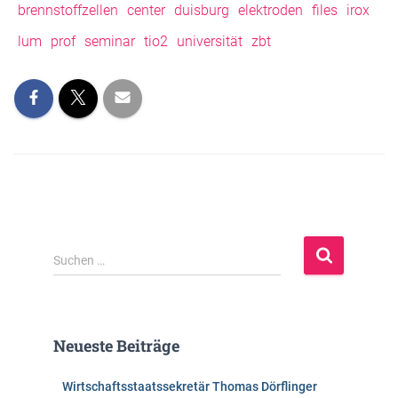
brennstoffzellen
center
duisburg
elektroden
files
irox
lum
prof
seminar
tio2
universität
zbt
S
Suchen …
u
c
h
e
Neueste Beiträge
n
n
Wirtschaftsstaatssekretär Thomas Dörflinger
a