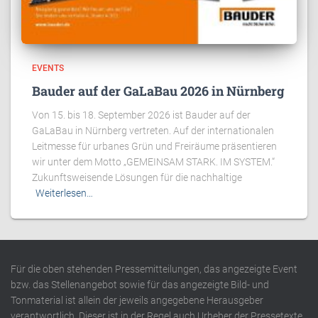
EVENTS
Bauder auf der GaLaBau 2026 in Nürnberg
Von 15. bis 18. September 2026 ist Bauder auf der
GaLaBau in Nürnberg vertreten. Auf der internationalen
Leitmesse für urbanes Grün und Freiräume präsentieren
wir unter dem Motto „GEMEINSAM STARK. IM SYSTEM.“
Zukunftsweisende Lösungen für die nachhaltige
Weiterlesen…
Für die oben stehenden Pressemitteilungen, das angezeigte Event
bzw. das Stellenangebot sowie für das angezeigte Bild- und
Tonmaterial ist allein der jeweils angegebene Herausgeber
verantwortlich. Dieser ist in der Regel auch Urheber der Pressetexte