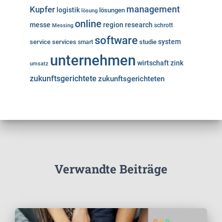
Kupfer
management
logistik
lösungen
lösung
online
messe
region
research
Messing
schrott
software
system
service
services
studie
smart
unternehmen
wirtschaft
zink
umsatz
zukunftsgerichtete
zukunftsgerichteten
Verwandte Beiträge