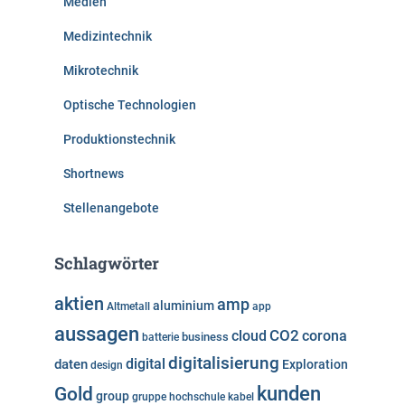
Medien
Medizintechnik
Mikrotechnik
Optische Technologien
Produktionstechnik
Shortnews
Stellenangebote
Schlagwörter
aktien
amp
aluminium
Altmetall
app
aussagen
cloud
CO2
corona
business
batterie
digitalisierung
digital
daten
Exploration
design
kunden
Gold
group
gruppe
hochschule
kabel