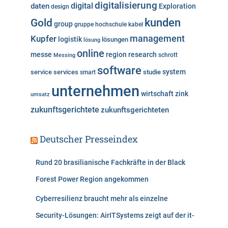
digitalisierung
digital
daten
Exploration
design
n
kunden
Gold
group
gruppe
hochschule
kabel
Kupfer
management
logistik
lösungen
lösung
online
messe
region
research
Messing
schrott
software
system
service
services
studie
smart
unternehmen
wirtschaft
zink
umsatz
zukunftsgerichtete
zukunftsgerichteten
Deutscher Presseindex
Rund 20 brasilianische Fachkräfte in der Black
Forest Power Region angekommen
Cyberresilienz braucht mehr als einzelne
Security-Lösungen: AirITSystems zeigt auf der it-