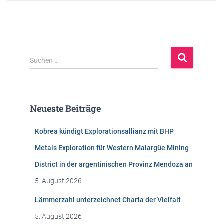
S
Suchen …
u
c
h
e
Neueste Beiträge
n
n
Kobrea kündigt Explorationsallianz mit BHP
a
c
Metals Exploration für Western Malargüe Mining
h
District in der argentinischen Provinz Mendoza an
:
5. August 2026
Lämmerzahl unterzeichnet Charta der Vielfalt
5. August 2026