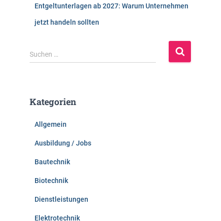
Entgeltunterlagen ab 2027: Warum Unternehmen
jetzt handeln sollten
S
Suchen …
u
c
h
e
Kategorien
n
n
Allgemein
a
c
Ausbildung / Jobs
h
:
Bautechnik
Biotechnik
Dienstleistungen
Elektrotechnik