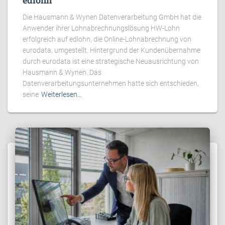
edlohn
Die Hausmann & Wynen Datenverarbeitung GmbH hat die
Anwender ihrer Lohnabrechnungslösung HW-Lohn
erfolgreich auf edlohn, die Online-Lohnabrechnung von
eurodata, umgestellt. Hintergrund der Kundenübernahme
durch eurodata ist eine strategische Neuausrichtung von
Hausmann & Wynen. Das
Datenverarbeitungsunternehmen hatte sich entschieden,
seine
Weiterlesen…