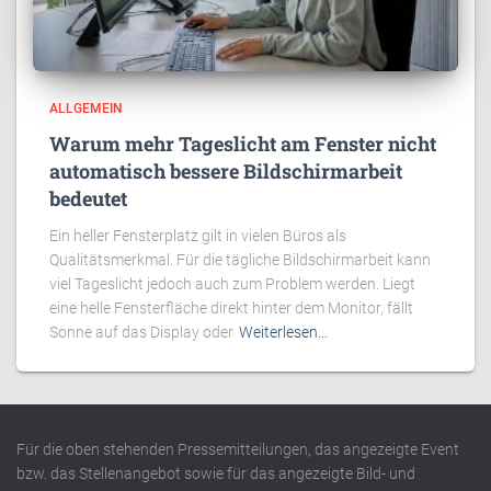
ALLGEMEIN
Warum mehr Tageslicht am Fenster nicht
automatisch bessere Bildschirmarbeit
bedeutet
Ein heller Fensterplatz gilt in vielen Büros als
Qualitätsmerkmal. Für die tägliche Bildschirmarbeit kann
viel Tageslicht jedoch auch zum Problem werden. Liegt
eine helle Fensterfläche direkt hinter dem Monitor, fällt
Sonne auf das Display oder
Weiterlesen…
Für die oben stehenden Pressemitteilungen, das angezeigte Event
bzw. das Stellenangebot sowie für das angezeigte Bild- und