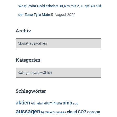
West Point Gold erbohrt 30,4 m mit 2,31 g/t Au auf
der Zone Tyro Main
5. August 2026
Archiv
A
r
c
h
Kategorien
i
v
K
a
t
e
Schlagwörter
g
o
aktien
amp
aluminium
Altmetall
app
r
aussagen
i
cloud
CO2
corona
business
batterie
e