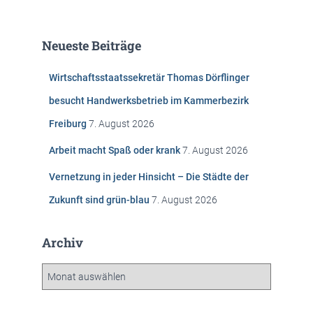
c
h
e
Neueste Beiträge
n
n
Wirtschaftsstaatssekretär Thomas Dörflinger
a
c
besucht Handwerksbetrieb im Kammerbezirk
h
Freiburg
7. August 2026
:
Arbeit macht Spaß oder krank
7. August 2026
Vernetzung in jeder Hinsicht – Die Städte der
Zukunft sind grün-blau
7. August 2026
Archiv
A
r
c