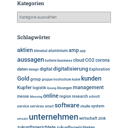
h
Kategorien
i
v
K
a
t
e
Schlagwörter
g
o
aktien
amp
aluminium
Altmetall
app
r
aussagen
i
cloud
CO2
corona
business
batterie
e
digitalisierung
digital
daten
Exploration
design
n
kunden
Gold
group
gruppe
hochschule
kabel
Kupfer
management
logistik
lösungen
lösung
online
messe
region
research
Messing
schrott
software
system
service
services
studie
smart
unternehmen
wirtschaft
zink
umsatz
zukunftsgerichtete
zukunftsgerichteten