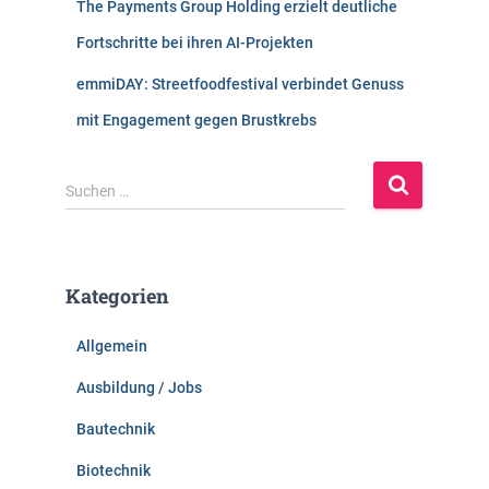
The Payments Group Holding erzielt deutliche
Fortschritte bei ihren AI-Projekten
emmiDAY: Streetfoodfestival verbindet Genuss
mit Engagement gegen Brustkrebs
S
Suchen …
u
c
h
e
Kategorien
n
n
Allgemein
a
c
Ausbildung / Jobs
h
:
Bautechnik
Biotechnik