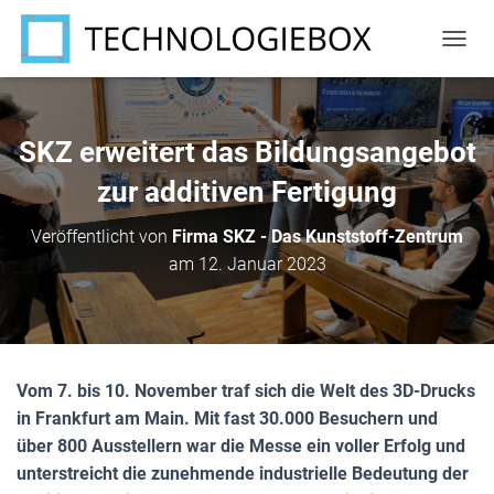
N
A
V
I
G
SKZ erweitert das Bildungsangebot
A
T
zur additiven Fertigung
I
O
Veröffentlicht von
Firma SKZ - Das Kunststoff-Zentrum
N
am
12. Januar 2023
U
M
S
C
H
A
Vom 7. bis 10. November traf sich die Welt des 3D-Drucks
L
T
in Frankfurt am Main. Mit fast 30.000 Besuchern und
E
über 800 Ausstellern war die Messe ein voller Erfolg und
N
unterstreicht die zunehmende industrielle Bedeutung der