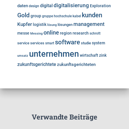
digitalisierung
digital
daten
Exploration
design
kunden
Gold
group
gruppe
hochschule
kabel
Kupfer
management
logistik
lösungen
lösung
online
messe
region
research
Messing
schrott
software
system
service
services
studie
smart
unternehmen
wirtschaft
zink
umsatz
zukunftsgerichtete
zukunftsgerichteten
Verwandte Beiträge