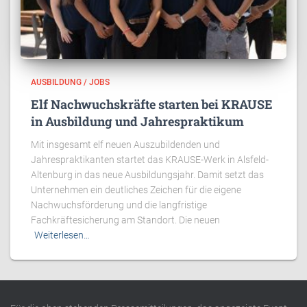
AUSBILDUNG / JOBS
Elf Nachwuchskräfte starten bei KRAUSE
in Ausbildung und Jahrespraktikum
Mit insgesamt elf neuen Auszubildenden und
Jahrespraktikanten startet das KRAUSE-Werk in Alsfeld-
Altenburg in das neue Ausbildungsjahr. Damit setzt das
Unternehmen ein deutliches Zeichen für die eigene
Nachwuchsförderung und die langfristige
Fachkräftesicherung am Standort. Die neuen
Weiterlesen…