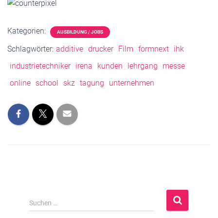
Kategorien:
AUSBILDUNG / JOBS
Schlagwörter:
additive
drucker
Film
formnext
ihk
industrietechniker
irena
kunden
lehrgang
messe
online
school
skz
tagung
unternehmen
S
Suchen …
u