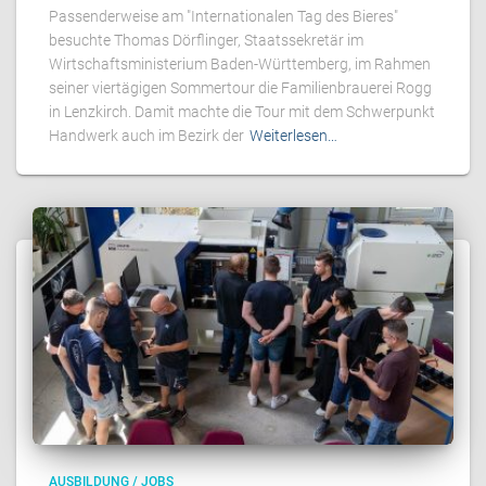
Passenderweise am "Internationalen Tag des Bieres"
besuchte Thomas Dörflinger, Staatssekretär im
Wirtschaftsministerium Baden-Württemberg, im Rahmen
seiner viertägigen Sommertour die Familienbrauerei Rogg
in Lenzkirch. Damit machte die Tour mit dem Schwerpunkt
Handwerk auch im Bezirk der
Weiterlesen…
AUSBILDUNG / JOBS