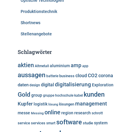
Optische Technologien
Produktionstechnik
Shortnews
Stellenangebote
Schlagwörter
aktien
amp
aluminium
Altmetall
app
aussagen
cloud
CO2
corona
business
batterie
digitalisierung
digital
daten
Exploration
design
kunden
Gold
group
gruppe
hochschule
kabel
Kupfer
management
logistik
lösungen
lösung
online
messe
region
research
Messing
schrott
software
system
service
services
studie
smart