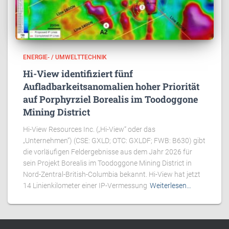
ENERGIE- / UMWELTTECHNIK
Hi-View identifiziert fünf
Aufladbarkeitsanomalien hoher Priorität
auf Porphyrziel Borealis im Toodoggone
Mining District
Hi-View Resources Inc. („Hi-View“ oder das
„Unternehmen“) (CSE: GXLD; OTC: GXLDF; FWB: B630) gibt
die vorläufigen Feldergebnisse aus dem Jahr 2026 für
sein Projekt Borealis im Toodoggone Mining District in
Nord-Zentral-British-Columbia bekannt. Hi-View hat jetzt
14 Linienkilometer einer IP-Vermessung
Weiterlesen…