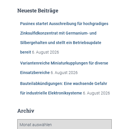
e
Neueste Beiträge
n
n
Pasinex startet Ausschreibung für hochgradiges
a
c
Zinksulfidkonzentrat mit Germanium- und
h
Silbergehalten und stellt ein Betriebsupdate
:
bereit
6. August 2026
Variantenreiche Miniaturkupplungen für diverse
Einsatzbereiche
6. August 2026
Bauteilabkündigungen: Eine wachsende Gefahr
für industrielle Elektroniksysteme
6. August 2026
Archiv
A
r