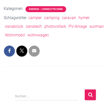
Kategorien:
ENERGIE- / UMWELTTECHNIK
Schlagwörter:
camper
camping
caravan
hymer
osnabrück
osnatech
photovoltaik
PV-Anlage
sunman
Wohnmobil
wohnwagen
S
Suchen …
u
c
h