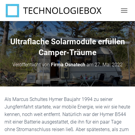
N
A
V
I
G
Ultraflache Solarmodule erfüllen
A
T
Camper-Träume
I
O
Veröffentlicht von
Firma Osnatech
am
27. Mai 2022
N
U
M
S
C
H
Als Marcus Schultes Hymer Baujahr 1994 zu seiner
A
Jungfernfahrt startete, war mobile Energie, wie wir sie heute
L
T
kennen, noch weit entfernt. Natürlich war der Hymer B544
E
mit einer Batterie ausgestattet, die ihn für ein paar Tage
N
ohne Stromanschluss reisen ließ. Aber spätestens, als zum