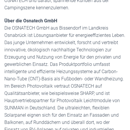
OSNATECH und darauf, spannende Kunden aus der
Campingszene kennenzulernen.
Über die Osnatech GmbH
Die OSNATECH GmbH aus Bissendorf im Landkreis
Osnabrück ist Lösungsanbieter für energieeffizientes Leben.
Das junge Unternehmen entwickelt, forscht und vertreibt
innovative, ökologisch nachhaltige Technologien zur
Erzeugung und Nutzung von Energie für den privaten und
gewerblichen Einsatz. Das Produktportfolio umfasst
intelligente und effiziente Heizungssysteme auf Carbon-
Nano-Tube (CNT)-Basis als Fußboden- oder Wandheizung.
Im Bereich Photovoltaik vertraut OSNATECH auf
Qualitätsanbieter, wie beispielsweise SHARP, und ist
Hauptvertriebspartner für Photovoltaik Leichtmodule von
SUNMAN in Deutschland. Die ultraleichten, flexiblen
Solarpanel eignen sich für den Einsatz an Fassaden und
Balkonen, auf Runddächern und überall dort, wo der
Einsatz von PV-Anlagen auf privaten und industriellen