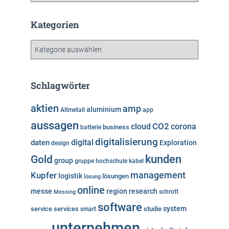
c
h
Kategorien
i
v
K
a
t
e
Schlagwörter
g
o
aktien
amp
aluminium
Altmetall
app
r
aussagen
i
cloud
CO2
corona
business
batterie
e
digitalisierung
digital
daten
Exploration
design
n
kunden
Gold
group
gruppe
hochschule
kabel
Kupfer
management
logistik
lösungen
lösung
online
messe
region
research
Messing
schrott
software
system
service
services
studie
smart
unternehmen