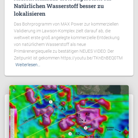
Natürlichen Wasserstoff besser zu
lokalisieren
Das Bohrprogramm von MAX Power zur kommerziellen
Validierung im Lawson-Komplex zielt darauf ab, die
weltweit erste groß angelegte kommerzielle Entdeckung
von natürlichem Wasserstoff als neue
Primärenergiequelle zu bestätigen NEUES VIDEO: Der
Zeitpunkt ist gekommen https://youtu.be/TKnEnBEQ0TM
Weiterlesen…