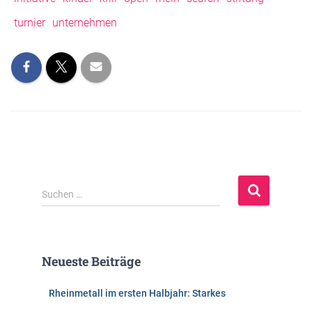
turnier
unternehmen
S
Suchen …
u
c
h
e
Neueste Beiträge
n
n
Rheinmetall im ersten Halbjahr: Starkes
a
c