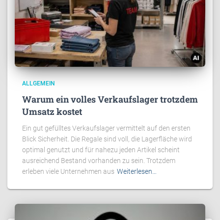
ALLGEMEIN
Warum ein volles Verkaufslager trotzdem
Umsatz kostet
Ein gut gefülltes Verkaufslager vermittelt auf den ersten
Blick Sicherheit. Die Regale sind voll, die Lagerfläche wird
optimal genutzt und für nahezu jeden Artikel scheint
ausreichend Bestand vorhanden zu sein. Trotzdem
erleben viele Unternehmen aus
Weiterlesen…