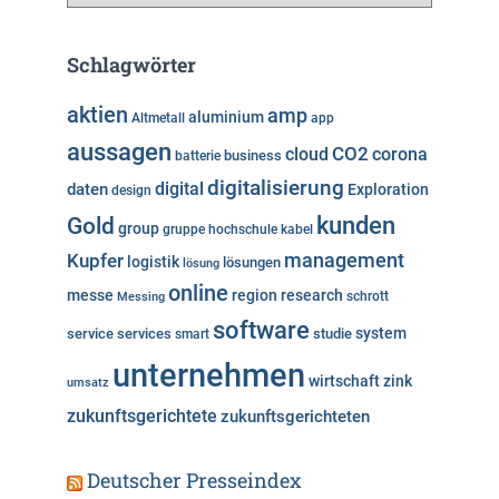
a
t
e
Schlagwörter
g
o
aktien
amp
aluminium
Altmetall
app
r
aussagen
i
cloud
CO2
corona
business
batterie
e
digitalisierung
digital
daten
Exploration
design
n
kunden
Gold
group
gruppe
hochschule
kabel
Kupfer
management
logistik
lösungen
lösung
online
messe
region
research
Messing
schrott
software
system
service
services
studie
smart
unternehmen
wirtschaft
zink
umsatz
zukunftsgerichtete
zukunftsgerichteten
Deutscher Presseindex