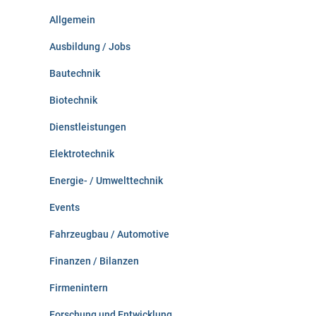
n
Allgemein
a
c
Ausbildung / Jobs
h
:
Bautechnik
Biotechnik
Dienstleistungen
Elektrotechnik
Energie- / Umwelttechnik
Events
Fahrzeugbau / Automotive
Finanzen / Bilanzen
Firmenintern
Forschung und Entwicklung