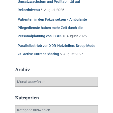
Umsatzwachstum und Profitabilität auf
h
Rekordniveau
6. August 2026
:
Patienten in den Fokus setzen » Ambulante
Pflegedienste haben mehr Zeit durch die
Personalplanung von ISGUS
6. August 2026
Parallelbetrieb von XDR-Netzteilen: Droop Mode
vs. Active Current Sharing
6. August 2026
Archiv
A
r
c
h
Kategorien
i
v
K