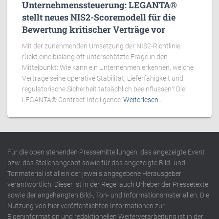
Unternehmenssteuerung: LEGANTA®
stellt neues NIS2-Scoremodell für die
Bewertung kritischer Verträge vor
Mit der zunehmenden Umsetzung der NIS2-Richtlinie
rückt eine bislang oft unterschätzte Frage in den
Mittelpunkt: Wie kann ein Unternehmen erkennen, welche
Verträge seine operative Stabilität, Lieferfähigkeit und
regulatorische Sicherheit tatsächlich beeinflussen? Die
LEGANTA® Contract Intelligence
Weiterlesen…
Für die oben stehenden Pressemitteilungen, das angezeigte Event
bzw. das Stellenangebot sowie für das angezeigte Bild- und
Tonmaterial ist allein der jeweils angegebene Herausgeber
verantwortlich. Dieser ist in der Regel auch Urheber der Pressetexte
sowie der angehängten Bild-, Ton- und Informationsmaterialien. Die
Nutzung von hier veröffentlichten Informationen zur
Eigeninformation und redaktionellen Weiterverarbeitung ist in der