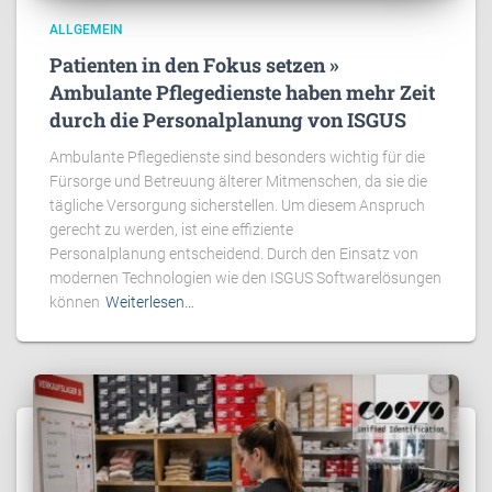
ALLGEMEIN
Patienten in den Fokus setzen »
Ambulante Pflegedienste haben mehr Zeit
durch die Personalplanung von ISGUS
Ambulante Pflegedienste sind besonders wichtig für die
Fürsorge und Betreuung älterer Mitmenschen, da sie die
tägliche Versorgung sicherstellen. Um diesem Anspruch
gerecht zu werden, ist eine effiziente
Personalplanung entscheidend. Durch den Einsatz von
modernen Technologien wie den ISGUS Softwarelösungen
können
Weiterlesen…