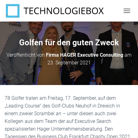
N
A
V
I
G
Golfen für den guten Zweck
A
T
Veröffentlicht von
Firma HAGER Executive Consulting
am
I
23. September 2021
O
N
U
M
S
C
78 Golfer traten am Freitag, 17. September, auf dem
H
A
„Leading Course“ des Golf-Clubs Neuhof in Dreieich in
L
einem zweier Scrambel an – unter diesen auch zwei
T
Kollegen aus dem Team der auf Executive Search
E
N
spezialisierten Hager Unternehmensberatung. Den
Tagessieg des Business Club Frankfurt Charity Open 2021