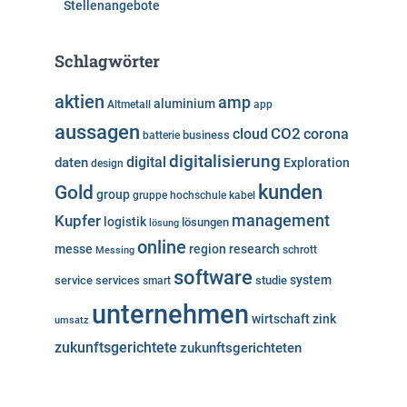
Stellenangebote
Schlagwörter
aktien
amp
aluminium
Altmetall
app
aussagen
cloud
CO2
corona
business
batterie
digitalisierung
digital
daten
Exploration
design
kunden
Gold
group
gruppe
hochschule
kabel
Kupfer
management
logistik
lösungen
lösung
online
messe
region
research
Messing
schrott
software
system
service
services
studie
smart
unternehmen
wirtschaft
zink
umsatz
zukunftsgerichtete
zukunftsgerichteten