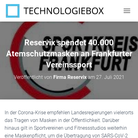
N
A
V
I
G
Reservix spendet 40.000
A
T
Atemschutzmasken an Frankfurter
I
Vereinssport
O
N
U
Veröffentlicht von
Firma Reservix
am
27. Juli 2021
M
S
C
H
A
L
In der Corona-Krise empfehlen Landesregierungen vielerorts
T
das Tragen von Masken in der Öffentlichkeit. Darüber
E
N
hinaus gilt in Sportvereinen und Fitnessstudios weiterhin
eine Maskenpflicht, um die Übertragung von SARS-CoV-2