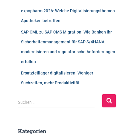
expopharm 2026: Welche Digitalisierungsthemen
Apotheken betreffen
SAP CML zu SAP CMS Migration: Wie Banken ihr
Sicherheitenmanagement für SAP S/4HANA
modernisieren und regulatorische Anforderungen
erfüllen
Ersatzteillager digitalisieren: Weniger
Suchzeiten, mehr Produktivität
S
Suchen …
u
c
h
e
Kategorien
n