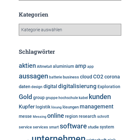
c
h
Kategorien
i
v
K
a
t
e
Schlagwörter
g
o
aktien
amp
aluminium
Altmetall
app
r
aussagen
i
cloud
CO2
corona
business
batterie
e
digitalisierung
digital
daten
Exploration
design
n
kunden
Gold
group
gruppe
hochschule
kabel
Kupfer
management
logistik
lösungen
lösung
online
messe
region
research
Messing
schrott
software
system
service
services
studie
smart
unternehmen