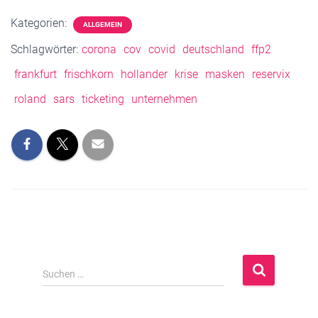
Kategorien:
ALLGEMEIN
Schlagwörter:
corona
cov
covid
deutschland
ffp2
frankfurt
frischkorn
hollander
krise
masken
reservix
roland
sars
ticketing
unternehmen
S
Suchen …
u
c
h