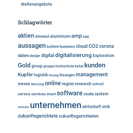
Stellenangebote
Schlagwörter
aktien
amp
aluminium
Altmetall
app
aussagen
cloud
CO2
corona
business
batterie
digitalisierung
digital
daten
Exploration
design
kunden
Gold
group
gruppe
hochschule
kabel
Kupfer
management
logistik
lösungen
lösung
online
messe
region
research
Messing
schrott
software
system
service
services
studie
smart
unternehmen
wirtschaft
zink
umsatz
zukunftsgerichtete
zukunftsgerichteten