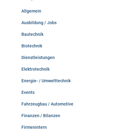
n
Allgemein
a
c
Ausbildung / Jobs
h
:
Bautechnik
Biotechnik
Dienstleistungen
Elektrotechnik
Energie- / Umwelttechnik
Events
Fahrzeugbau / Automotive
Finanzen / Bilanzen
Firmenintern