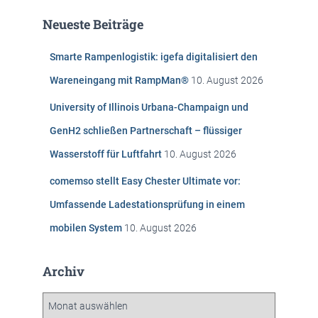
e
Neueste Beiträge
n
n
Smarte Rampenlogistik: igefa digitalisiert den
a
c
Wareneingang mit RampMan®
10. August 2026
h
:
University of Illinois Urbana-Champaign und
GenH2 schließen Partnerschaft – flüssiger
Wasserstoff für Luftfahrt
10. August 2026
comemso stellt Easy Chester Ultimate vor:
Umfassende Ladestationsprüfung in einem
mobilen System
10. August 2026
Archiv
A
r