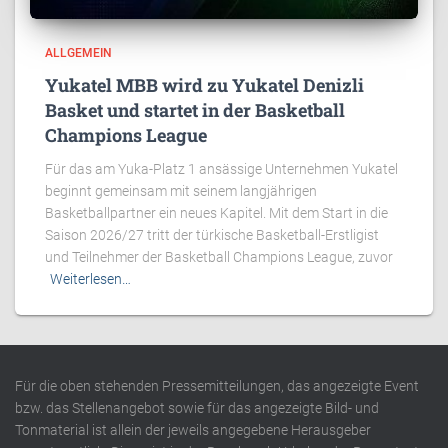
ALLGEMEIN
Yukatel MBB wird zu Yukatel Denizli
Basket und startet in der Basketball
Champions League
Für das am Yuka-Platz 1 ansässige Unternehmen Yukatel
beginnt gemeinsam mit seinem langjährigen
Basketballpartner ein neues Kapitel. Mit dem Start in die
Saison 2026/27 tritt der türkische Basketball-Erstligist
und Teilnehmer der Basketball Champions League, zuvor
Weiterlesen…
Für die oben stehenden Pressemitteilungen, das angezeigte Event
bzw. das Stellenangebot sowie für das angezeigte Bild- und
Tonmaterial ist allein der jeweils angegebene Herausgeber