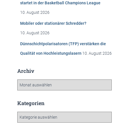
c
startet in der Basketball Champions League
h
10. August 2026
:
Mobiler oder stationärer Schredder?
10. August 2026
Dünnschichtpolarisatoren (TFP) verstärken die
Qualität von Hochleistungslasern
10. August 2026
Archiv
A
r
c
h
Kategorien
i
v
K
a
t