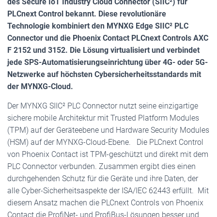
des Secure IoT Industry Cloud Connector (SIIC²) für
PLCnext Control bekannt. Diese revolutionäre
Technologie kombiniert den MYNXG Edge SIIC² PLC
Connector und die Phoenix Contact PLCnext Controls AXC
F 2152 und 3152. Die Lösung virtualisiert und verbindet
jede SPS-Automatisierungseinrichtung über 4G- oder 5G-
Netzwerke auf höchsten Cybersicherheitsstandards mit
der MYNXG-Cloud.
Der MYNXG SIIC² PLC Connector nutzt seine einzigartige
sichere mobile Architektur mit Trusted Platform Modules
(TPM) auf der Geräteebene und Hardware Security Modules
(HSM) auf der MYNXG-Cloud-Ebene. Die PLCnext Control
von Phoenix Contact ist TPM-geschützt und direkt mit dem
PLC Connector verbunden. Zusammen ergibt dies einen
durchgehenden Schutz für die Geräte und ihre Daten, der
alle Cyber-Sicherheitsaspekte der ISA/IEC 62443 erfüllt. Mit
diesem Ansatz machen die PLCnext Controls von Phoenix
Contact die ProfiNet- und ProfiBus-Lösungen besser und