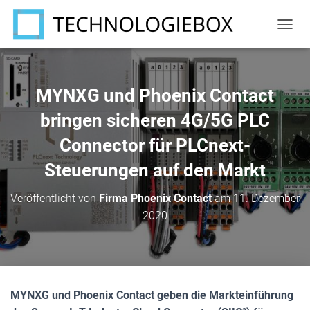
N
A
V
I
G
MYNXG und Phoenix Contact
A
T
bringen sicheren 4G/5G PLC
I
Connector für PLCnext-
O
N
Steuerungen auf den Markt
U
M
S
Veröffentlicht von
Firma Phoenix Contact
am
11. Dezember
C
2020
H
A
L
T
E
N
MYNXG und Phoenix Contact geben die Markteinführung