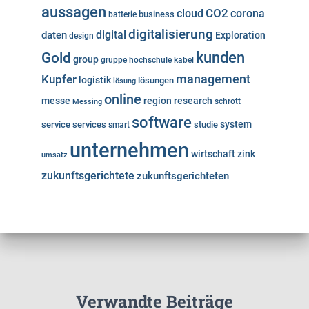
aussagen
cloud
CO2
corona
business
batterie
digitalisierung
digital
daten
Exploration
design
kunden
Gold
group
gruppe
hochschule
kabel
Kupfer
management
logistik
lösungen
lösung
online
messe
region
research
Messing
schrott
software
system
service
services
studie
smart
unternehmen
wirtschaft
zink
umsatz
zukunftsgerichtete
zukunftsgerichteten
Verwandte Beiträge