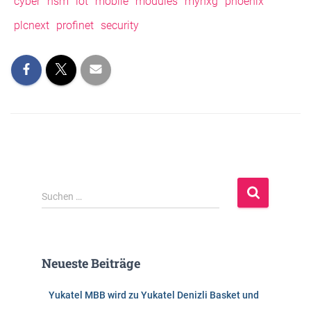
cyber
hsm
iot
mobile
modules
mynxg
phoenix
plcnext
profinet
security
S
Suchen …
u
c
h
e
Neueste Beiträge
n
n
Yukatel MBB wird zu Yukatel Denizli Basket und
a