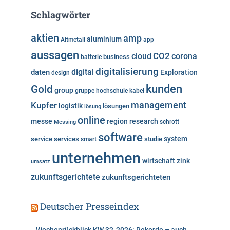
e
Schlagwörter
g
o
aktien
amp
aluminium
Altmetall
app
r
aussagen
i
cloud
CO2
corona
business
batterie
e
digitalisierung
digital
daten
Exploration
design
n
kunden
Gold
group
gruppe
hochschule
kabel
Kupfer
management
logistik
lösungen
lösung
online
messe
region
research
Messing
schrott
software
system
service
services
studie
smart
unternehmen
wirtschaft
zink
umsatz
zukunftsgerichtete
zukunftsgerichteten
Deutscher Presseindex