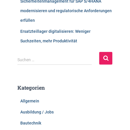
Sicherheitenmanagement für SAP S/4HANA
modernisieren und regulatorische Anforderungen
erfüllen
Ersatzteillager digitalisieren: Weniger
Suchzeiten, mehr Produktivität
S
Suchen …
u
c
h
e
Kategorien
n
n
Allgemein
a
c
Ausbildung / Jobs
h
:
Bautechnik