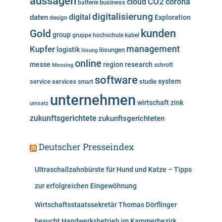
aussagen
cloud
CO2
corona
business
batterie
e
digitalisierung
digital
daten
Exploration
design
n
kunden
Gold
group
gruppe
hochschule
kabel
Kupfer
management
logistik
lösungen
lösung
online
messe
region
research
Messing
schrott
software
system
service
services
studie
smart
unternehmen
wirtschaft
zink
umsatz
zukunftsgerichtete
zukunftsgerichteten
Deutscher Presseindex
Ultraschallzahnbürste für Hund und Katze – Tipps
zur erfolgreichen Eingewöhnung
Wirtschaftsstaatssekretär Thomas Dörflinger
besucht Handwerksbetrieb im Kammerbezirk