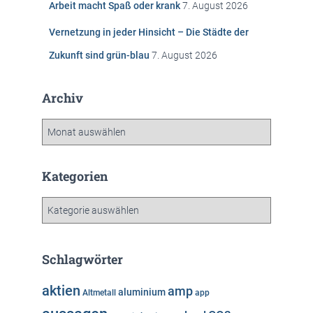
Arbeit macht Spaß oder krank
7. August 2026
Vernetzung in jeder Hinsicht – Die Städte der
Zukunft sind grün-blau
7. August 2026
Archiv
A
r
c
h
Kategorien
i
v
K
a
t
e
Schlagwörter
g
o
aktien
amp
aluminium
Altmetall
app
r
i