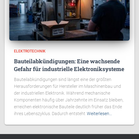
ELEKTROTECHNIK
Bauteilabkündigungen: Eine wachsende
Gefahr für industrielle Elektroniksysteme
Bauteilabkündigungen sind längst eine der größten
Herausforderungen für Hersteller im Maschinenbau und
der industriellen Elektronik. Während mechanische
Komponenten häufig über Jahrzehnte im Einsatz bleiben,
erreichen elektronische Bauteile deutlich früher das Ende
ihres Lebenszyklus. Dadurch entsteht
Weiterlesen…