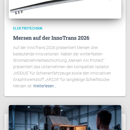
ELEKTROTECHNIK
Mersen auf der InnoTrans 2026
Auf der InnoTrans 2026 präsentiert Mersen drei
bedeutende Innovationen. Neben der winterfesten
Stromabnehmerbeschichtung „Mersen Arc Protect“
präsentiert das Unternehmen den kompakten Isolator
„MODUS“ für Schienenfahrzeuge sowie den innovativen
Graphitwerkstoff „AR229“ für langlebige Schleifstücke.
Mersen ist
Weiterlesen…