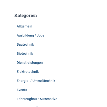
c
h
e
Kategorien
n
n
Allgemein
a
c
Ausbildung / Jobs
h
:
Bautechnik
Biotechnik
Dienstleistungen
Elektrotechnik
Energie- / Umwelttechnik
Events
Fahrzeugbau / Automotive