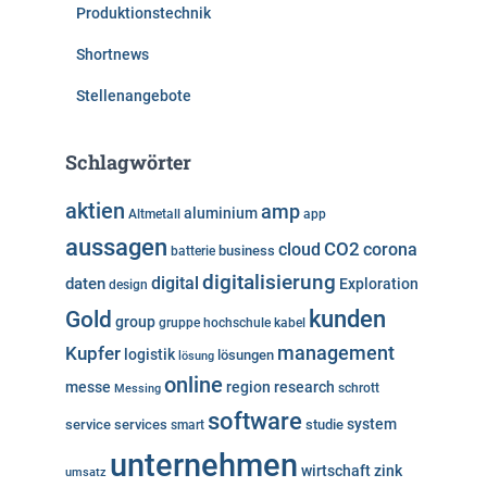
Produktionstechnik
Shortnews
Stellenangebote
Schlagwörter
aktien
amp
aluminium
Altmetall
app
aussagen
cloud
CO2
corona
business
batterie
digitalisierung
digital
daten
Exploration
design
kunden
Gold
group
gruppe
hochschule
kabel
Kupfer
management
logistik
lösungen
lösung
online
messe
region
research
Messing
schrott
software
system
service
services
studie
smart
unternehmen
wirtschaft
zink
umsatz