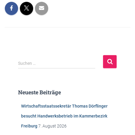
S
Suchen …
u
c
h
e
Neueste Beiträge
n
n
Wirtschaftsstaatssekretär Thomas Dörflinger
a
c
besucht Handwerksbetrieb im Kammerbezirk
h
Freiburg
7. August 2026
: