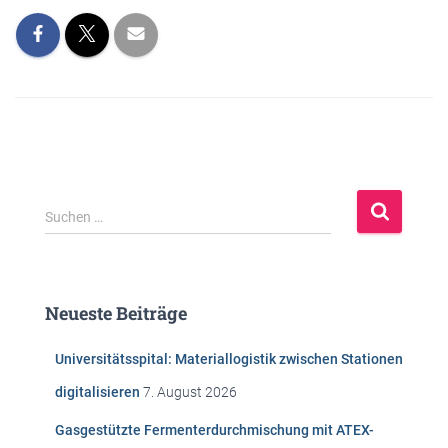
S
Suchen …
u
c
h
e
Neueste Beiträge
n
n
Universitätsspital: Materiallogistik zwischen Stationen
a
c
digitalisieren
7. August 2026
h
:
Gasgestützte Fermenterdurchmischung mit ATEX-