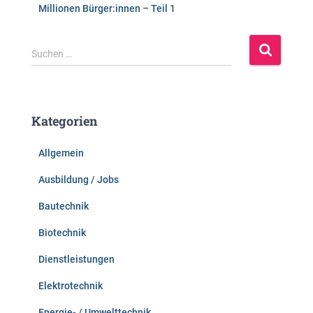
Millionen Bürger:innen – Teil 1
S
Suchen …
u
c
h
e
Kategorien
n
n
Allgemein
a
c
Ausbildung / Jobs
h
:
Bautechnik
Biotechnik
Dienstleistungen
Elektrotechnik
Energie- / Umwelttechnik