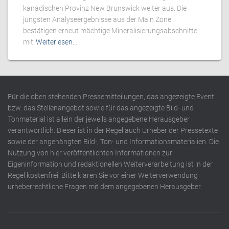
kanadischen Provinz New Brunswick weiter aus. Die
jüngsten Analyseergebnisse aus der Main Zone
bestätigen erneut mächtige Mineralisierungsabschnitte
mit
Weiterlesen…
Für die oben stehenden Pressemitteilungen, das angezeigte Event
bzw. das Stellenangebot sowie für das angezeigte Bild- und
Tonmaterial ist allein der jeweils angegebene Herausgeber
verantwortlich. Dieser ist in der Regel auch Urheber der Pressetexte
sowie der angehängten Bild-, Ton- und Informationsmaterialien. Die
Nutzung von hier veröffentlichten Informationen zur
Eigeninformation und redaktionellen Weiterverarbeitung ist in der
Regel kostenfrei. Bitte klären Sie vor einer Weiterverwendung
urheberrechtliche Fragen mit dem angegebenen Herausgeber.