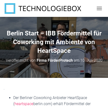
N
A
V
I
G
Berlin Start – IBB Fördermittel für
A
T
Coworking mit Ambiente von
I
HeartSpace
O
N
U
Veröffentlicht von
Firma FörderProtech
am
10. Juli 2020
M
S
C
H
A
L
.
T
E
Der Berliner Coworking Anbieter HeartSpace
N
(
heartspace
berlin.com) erhält Fördermittel der