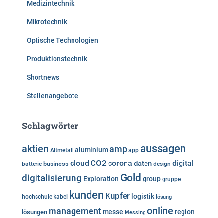
Medizintechnik
Mikrotechnik
Optische Technologien
Produktionstechnik
Shortnews
Stellenangebote
Schlagwörter
aussagen
aktien
amp
aluminium
Altmetall
app
cloud
CO2
corona
digital
daten
business
batterie
design
Gold
digitalisierung
Exploration
group
gruppe
kunden
Kupfer
logistik
hochschule
kabel
lösung
online
management
messe
region
lösungen
Messing