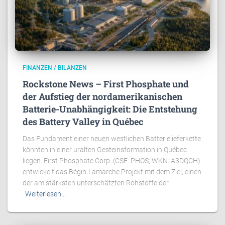
FINANZEN / BILANZEN
Rockstone News – First Phosphate und
der Aufstieg der nordamerikanischen
Batterie-Unabhängigkeit: Die Entstehung
des Battery Valley in Québec
Das Fundament einer neuen westlichen Batterielieferkette
könnten in einer uralten Gesteinsformation in Québec
liegen. First Phosphate Corp. (CSE: PHOS; WKN: A3DQCH)
entwickelt das Bégin-Lamarche Projekt mit dem Ziel, einen
der am stärksten unterschätzten Rohstoffe der
Weiterlesen…