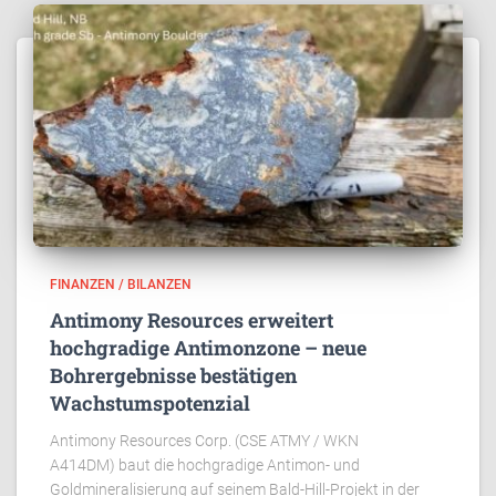
FINANZEN / BILANZEN
Antimony Resources erweitert
hochgradige Antimonzone – neue
Bohrergebnisse bestätigen
Wachstumspotenzial
Antimony Resources Corp. (CSE ATMY / WKN
A414DM) baut die hochgradige Antimon- und
Goldmineralisierung auf seinem Bald-Hill-Projekt in der