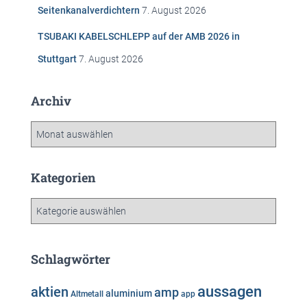
Seitenkanalverdichtern
7. August 2026
TSUBAKI KABELSCHLEPP auf der AMB 2026 in
Stuttgart
7. August 2026
Archiv
A
r
c
h
Kategorien
i
v
K
a
t
e
Schlagwörter
g
o
aussagen
aktien
amp
aluminium
Altmetall
app
r