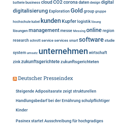
i
cloud
CO2
corona
digital
daten
business
batterie
design
e
Gold
digitalisierung
Exploration
group
gruppe
n
kunden
Kupfer
logistik
hochschule
kabel
lösung
online
management
messe
region
lösungen
Messing
software
research
service
services
studie
schrott
smart
unternehmen
system
wirtschaft
umsatz
zukunftsgerichtete
zukunftsgerichteten
zink
Deutscher Presseindex
Steigende Adipositasrate zeigt strukturellen
Handlungsbedarf bei der Ernährung schulpflichtiger
Kinder
Pasinex startet Ausschreibung für hochgradiges