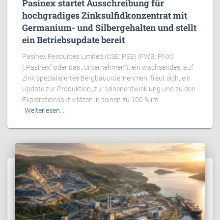
Pasinex startet Ausschreibung für
hochgradiges Zinksulfidkonzentrat mit
Germanium- und Silbergehalten und stellt
ein Betriebsupdate bereit
Pasinex Resources Limited (CSE: PSE) (FWB: PNX)
(„Pasinex“ oder das „Unternehmen“), ein wachsendes, auf
Zink spezialisiertes Bergbauunternehmen, freut sich, ein
Update zur Produktion, zur Minenentwicklung und zu den
Explorationsaktivitäten in seinen zu 100 % im
Weiterlesen…