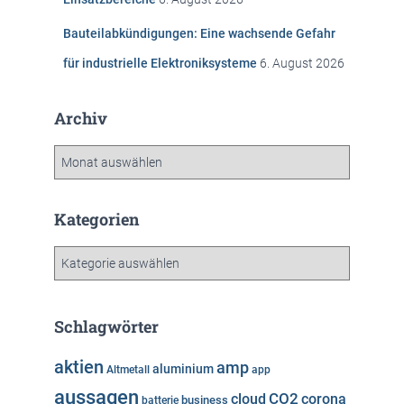
Bauteilabkündigungen: Eine wachsende Gefahr
für industrielle Elektroniksysteme
6. August 2026
Archiv
A
r
c
h
Kategorien
i
v
K
a
t
e
Schlagwörter
g
o
aktien
amp
aluminium
Altmetall
app
r
aussagen
i
cloud
CO2
corona
business
batterie