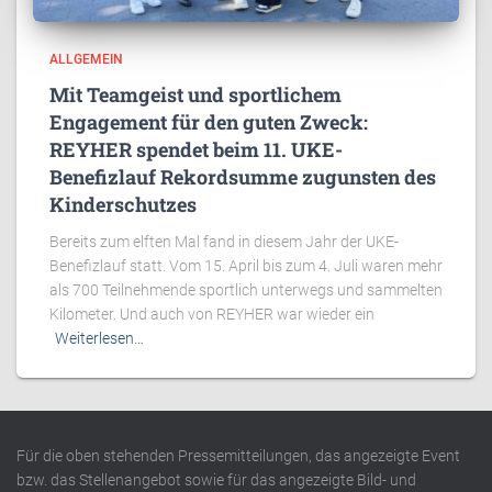
ALLGEMEIN
Mit Teamgeist und sportlichem
Engagement für den guten Zweck:
REYHER spendet beim 11. UKE-
Benefizlauf Rekordsumme zugunsten des
Kinderschutzes
Bereits zum elften Mal fand in diesem Jahr der UKE-
Benefizlauf statt. Vom 15. April bis zum 4. Juli waren mehr
als 700 Teilnehmende sportlich unterwegs und sammelten
Kilometer. Und auch von REYHER war wieder ein
Weiterlesen…
Für die oben stehenden Pressemitteilungen, das angezeigte Event
bzw. das Stellenangebot sowie für das angezeigte Bild- und