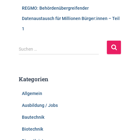
REGMO: Behördenübergreifender
Datenaustausch für Millionen Bürger:innen – Teil
1
S
Suchen …
u
c
h
e
Kategorien
n
n
Allgemein
a
c
Ausbildung / Jobs
h
:
Bautechnik
Biotechnik