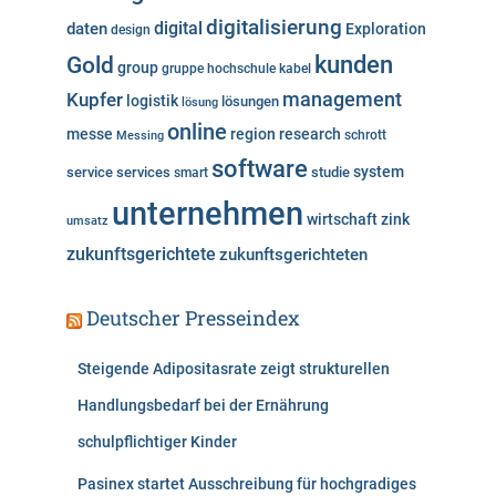
e
digitalisierung
digital
daten
Exploration
design
n
kunden
Gold
group
gruppe
hochschule
kabel
Kupfer
management
logistik
lösungen
lösung
online
messe
region
research
Messing
schrott
software
system
service
services
studie
smart
unternehmen
wirtschaft
zink
umsatz
zukunftsgerichtete
zukunftsgerichteten
Deutscher Presseindex
Steigende Adipositasrate zeigt strukturellen
Handlungsbedarf bei der Ernährung
schulpflichtiger Kinder
Pasinex startet Ausschreibung für hochgradiges