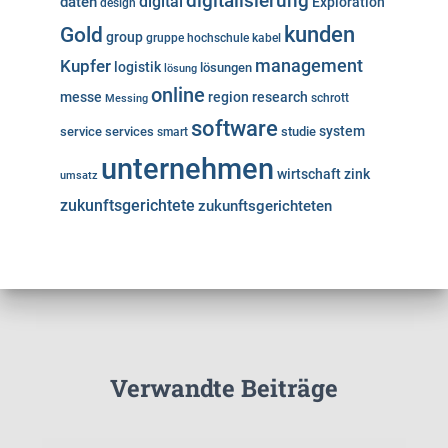
digitalisierung
digital
daten
Exploration
design
kunden
Gold
group
gruppe
hochschule
kabel
Kupfer
management
logistik
lösungen
lösung
online
messe
region
research
Messing
schrott
software
system
service
services
studie
smart
unternehmen
wirtschaft
zink
umsatz
zukunftsgerichtete
zukunftsgerichteten
Verwandte Beiträge